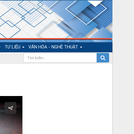
TƯ LIỆU
VĂN HÓA - NGHỆ THUẬT