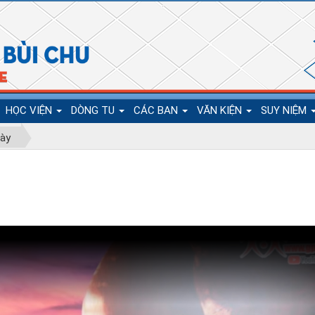
HỌC VIỆN
DÒNG TU
CÁC BAN
VĂN KIỆN
SUY NIỆM
gày