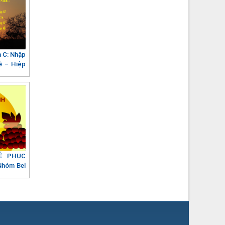
 C: Nhập
ễ – Hiệp
LỄ PHỤC
Nhóm Bel