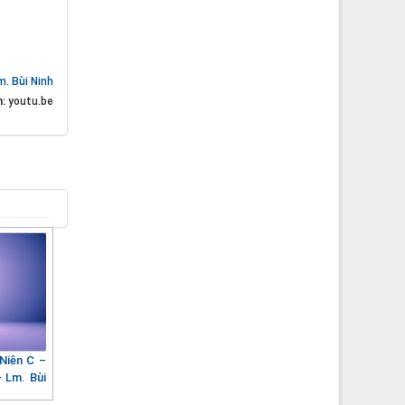
m. Bùi Ninh
n:
youtu.be
Niên C –
 Lm. Bùi