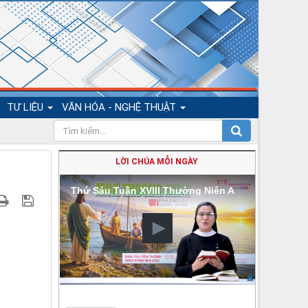
TƯ LIỆU
VĂN HÓA - NGHỆ THUẬT
LỜI CHÚA MỖI NGÀY
Thứ Sáu Tuần XVIII Thường Niên A