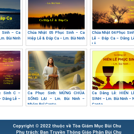
 Sinh – Ca
Chúa Nhật 05 Phục Sinh – Ca
Chúa Nhật 04 Phục Sinh
Lm. Bùi Ninh
Hiệp Lễ & Đáp Ca – Lm. Bùi Ninh
Lễ – Đáp Ca – Dâng L
Lễ
c Sinh C –
Ca Phục Sinh: MỪNG CHÚA
Ca Dâng Lễ: HIẾN 
– Dâng Lễ –
SỐNG LẠI – Lm. Bùi Ninh –
SINH – Lm. Bùi Ninh – 
Nhóm Bel Canto
Canto
Copyright © 2022 thuộc về Tòa Giám Mục Bùi Chu
Phụ trách: Ban Truyền Thông Giáo Phận Bùi Chu