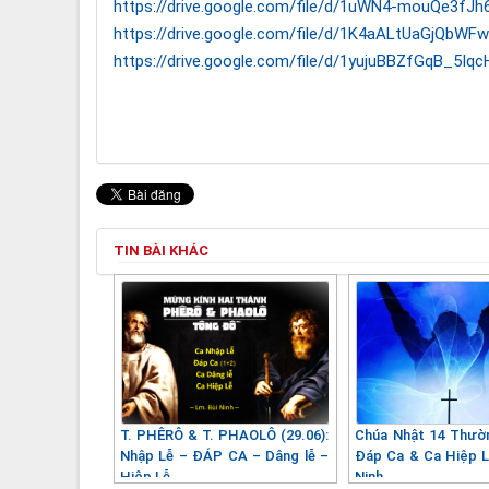
https://drive.google.com/file/d/1uWN4-mouQe3f
https://drive.google.com/file/d/1K4aALtUaGjQb
https://drive.google.com/file/d/1yujuBBZfGqB_5I
TIN BÀI KHÁC
T. PHÊRÔ & T. PHAOLÔ (29.06):
Chúa Nhật 14 Thườ
Nhập Lễ – ĐÁP CA – Dâng lễ –
Đáp Ca & Ca Hiệp L
Hiệp Lễ
Ninh