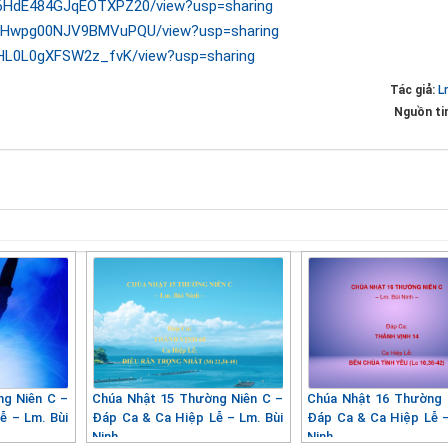
Jh6HdE484GJqEOTXPZ20/view?usp=sharing
WFwHwpg00NJV9BMVuPQU/view?usp=sharing
qcHL0L0gXFSW2z_fvK/view?usp=sharing
Tác giả:
L
Nguồn ti
ng Niên C –
Chúa Nhật 15 Thường Niên C –
Chúa Nhật 16 Thường 
ễ – Lm. Bùi
Đáp Ca & Ca Hiệp Lễ – Lm. Bùi
Đáp Ca & Ca Hiệp Lễ –
Ninh
Ninh