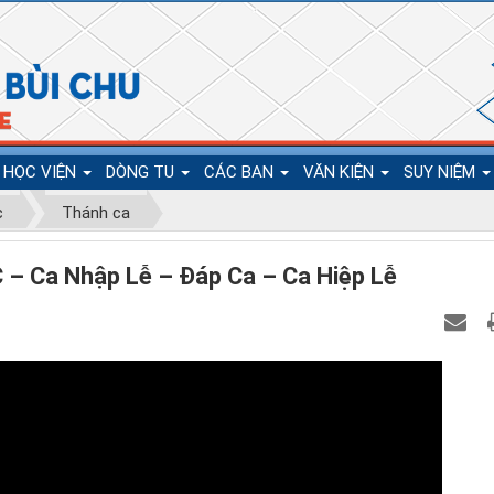
HỌC VIỆN
DÒNG TU
CÁC BAN
VĂN KIỆN
SUY NIỆM
c
Thánh ca
 Ca Nhập Lễ – Đáp Ca – Ca Hiệp Lễ