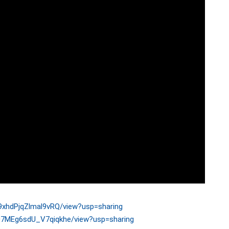
P9xhdPjqZlmal9vRQ/view?usp=sharing
c07MEg6sdU_V7qiqkhe/view?usp=sharing