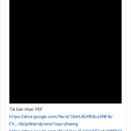
Tải bản nhạc PDF:
https://drive.google.com/file/d/10eHJ8zl9E8csSNF4x-
FV_-hbUpWahtdj/view?usp=sharing