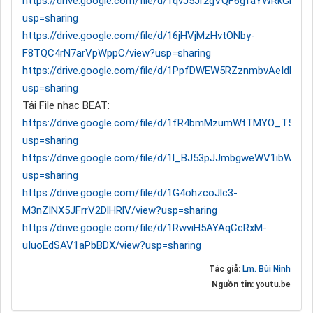
https://drive.google.com/file/d/1qvJ5Jr2gVQF6gfaYWRkGkBn
usp=sharing
https://drive.google.com/file/d/16jHVjMzHvtONby-
F8TQC4rN7arVpWppC/view?usp=sharing
https://drive.google.com/file/d/1PpfDWEW5RZznmbvAeIdLeB
usp=sharing
Tải File nhạc BEAT:
https://drive.google.com/file/d/1fR4bmMzumWtTMYO_T5gRc
usp=sharing
https://drive.google.com/file/d/1l_BJ53pJJmbgweWV1ibW3kN
usp=sharing
https://drive.google.com/file/d/1G4ohzcoJlc3-
M3nZINX5JFrrV2DlHRlV/view?usp=sharing
https://drive.google.com/file/d/1RwviH5AYAqCcRxM-
uIuoEdSAV1aPbBDX/view?usp=sharing
Tác giả:
Lm. Bùi Ninh
Nguồn tin:
youtu.be