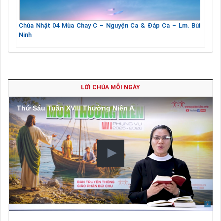
Chúa Nhật 04 Mùa Chay C – Nguyện Ca & Đáp Ca – Lm. Bùi
Ninh
LỜI CHÚA MỖI NGÀY
Thứ Sáu Tuần XVIII Thường Niên A