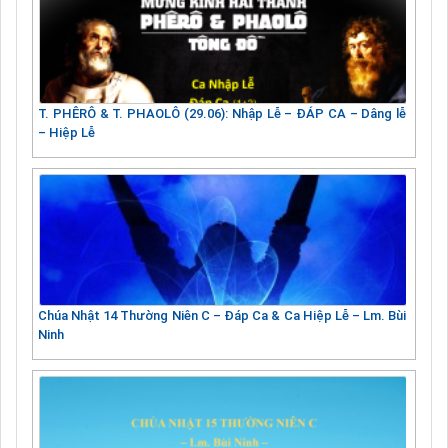
T. PHÊRÔ & T. PHAOLÔ (29.06): Nhập Lễ – ĐÁP CA – Dâng lễ
– Hiệp Lễ
Chúa Nhật 14 Thường Niên C – Đáp Ca & Ca Hiệp Lễ – Lm. Bùi
Ninh