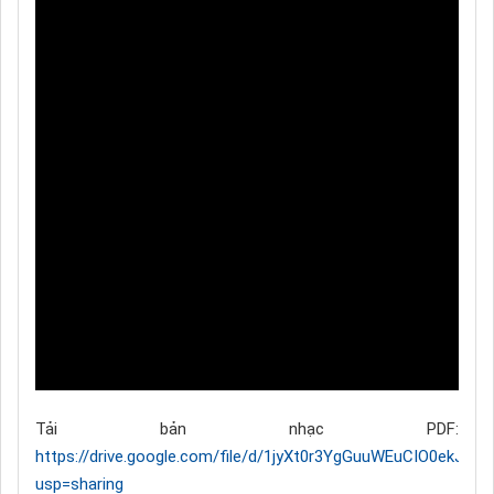
Tải bản nhạc PDF:
https://drive.google.com/file/d/1jyXt0r3YgGuuWEuCIO0ekJl6tI
usp=sharing