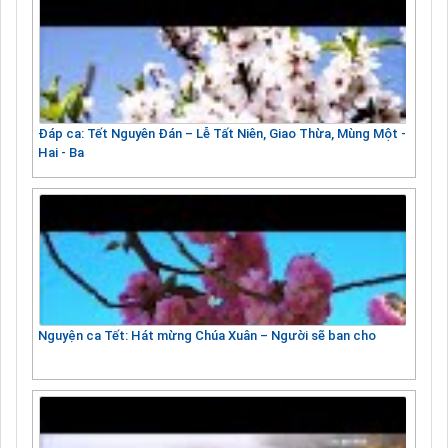
Đáp ca: Tết Nguyên Đán – Lễ Tất Niên, Giao Thừa, Mùng Một -
Hai - Ba
Nguyện ca Tết: Hát mừng Chúa Xuân – Người sẽ ban cho