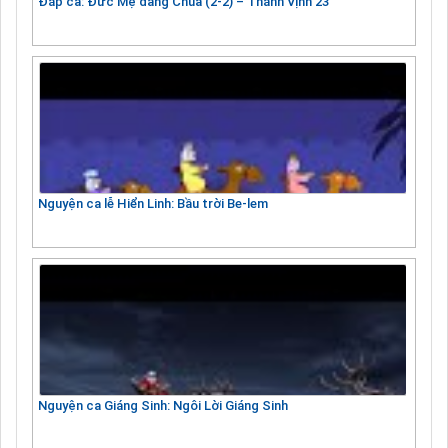
Đáp ca: Đức Mẹ dâng Chúa (2-2) – Thánh Vịnh 23
Nguyện ca lễ Hiển Linh: Bầu trời Be-lem
Nguyện ca Giáng Sinh: Ngôi Lời Giáng Sinh