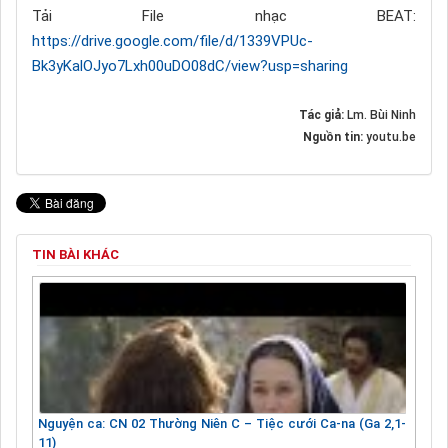
Tải File nhạc BEAT:
https://drive.google.com/file/d/1339VPUc-
Bk3yKalOJyo7Lxh00uDO08dC/view?usp=sharing
Tác giả:
Lm. Bùi Ninh
Nguồn tin:
youtu.be
TIN BÀI KHÁC
Nguyện ca: CN 02 Thường Niên C – Tiệc cưới Ca-na (Ga 2,1-
11)