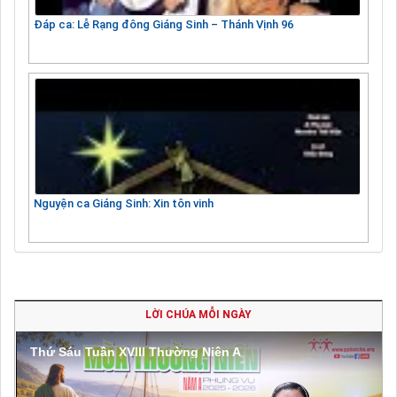
Đáp ca: Lễ Rạng đông Giáng Sinh – Thánh Vịnh 96
Nguyện ca Giáng Sinh: Xin tôn vinh
LỜI CHÚA MỖI NGÀY
Thứ Sáu Tuần XVIII Thường Niên A