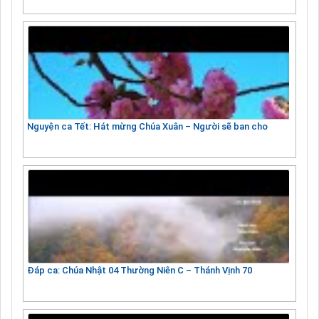
Nguyện ca Tết: Hát mừng Chúa Xuân – Người sẽ ban cho
Đáp ca: Chúa Nhật 04 Thường Niên C – Thánh Vịnh 70