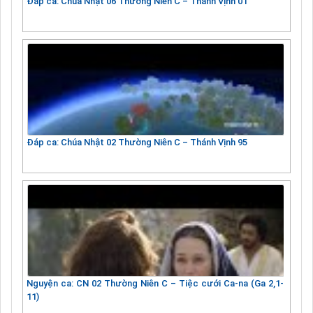
Đáp ca: Chúa Nhật 06 Thường Niên C – Thánh Vịnh 01
Đáp ca: Chúa Nhật 02 Thường Niên C – Thánh Vịnh 95
Nguyện ca: CN 02 Thường Niên C – Tiệc cưới Ca-na (Ga 2,1-
11)