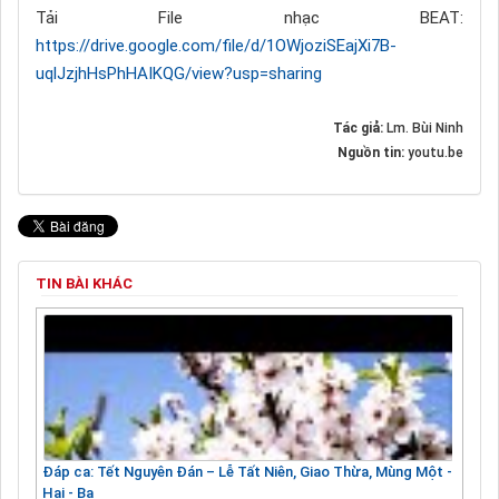
Tải File nhạc BEAT:
https://drive.google.com/file/d/1OWjoziSEajXi7B-
uqlJzjhHsPhHAIKQG/view?usp=sharing
Tác giả:
Lm. Bùi Ninh
Nguồn tin:
youtu.be
TIN BÀI KHÁC
Đáp ca: Tết Nguyên Đán – Lễ Tất Niên, Giao Thừa, Mùng Một -
Hai - Ba