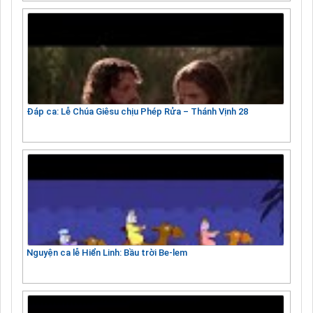
Đáp ca: Lễ Chúa Giêsu chịu Phép Rửa – Thánh Vịnh 28
Nguyện ca lễ Hiển Linh: Bầu trời Be-lem