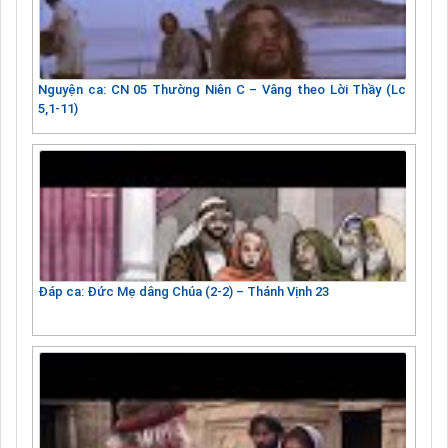
Nguyện ca: CN 05 Thường Niên C – Vâng theo Lời Thầy (Lc
5,1-11)
Đáp ca: Đức Mẹ dâng Chúa (2-2) – Thánh Vịnh 23