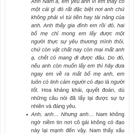
Anh Nam à, em yêu anh vì em thấy có
một cái gì đó rất đặc biệt nơi anh chứ
không phải vì túi tiền hay tài năng của
anh. Anh thấy gia đình em rồi đó, hai
bố mẹ chỉ mong em lấy được một
người thực sự yêu thương mình thôi,
chứ còn vật chất nay còn mai mất anh
ạ, chết có mang đi được đâu. Do đó,
nếu anh còn muốn lấy em thì hãy đưa
ngay em về ra mắt bố mẹ anh, em
luôn có linh cảm người có đạo là người
tốt.
Hoa khảng khái, quyết đoán, dù
những câu nói đã lấy lại được sự tự
nhiên và đáng yêu.
Anh, anh… Nhưng anh…
Nam không
ngờ niềm tin nơi cô gái không có đạo
này lại mạnh đến vậy. Nam thấy xấu