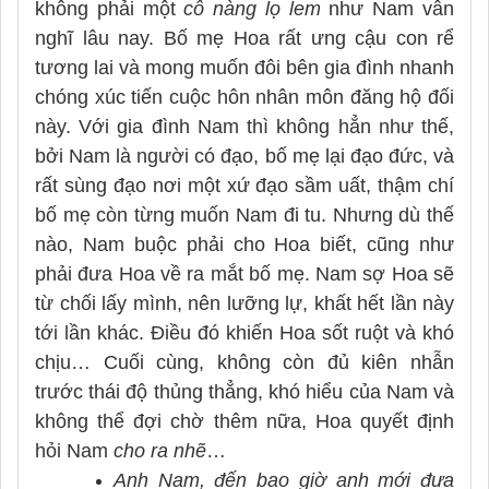
không phải một
cô nàng lọ lem
như Nam vẫn
nghĩ lâu nay. Bố mẹ Hoa rất ưng cậu con rể
tương lai và mong muốn đôi bên gia đình nhanh
chóng xúc tiến cuộc hôn nhân môn đăng hộ đối
này. Với gia đình Nam thì không hẳn như thế,
bởi Nam là người có đạo, bố mẹ lại đạo đức, và
rất sùng đạo nơi một xứ đạo sầm uất, thậm chí
bố mẹ còn từng muốn Nam đi tu. Nhưng dù thế
nào, Nam buộc phải cho Hoa biết, cũng như
phải đưa Hoa về ra mắt bố mẹ. Nam sợ Hoa sẽ
từ chối lấy mình, nên lưỡng lự, khất hết lần này
tới lần khác. Điều đó khiến Hoa sốt ruột và khó
chịu… Cuối cùng, không còn đủ kiên nhẫn
trước thái độ thủng thẳng, khó hiểu của Nam và
không thể đợi chờ thêm nữa, Hoa quyết định
hỏi Nam
cho ra nhẽ
…
Anh Nam, đến bao giờ anh mới đưa