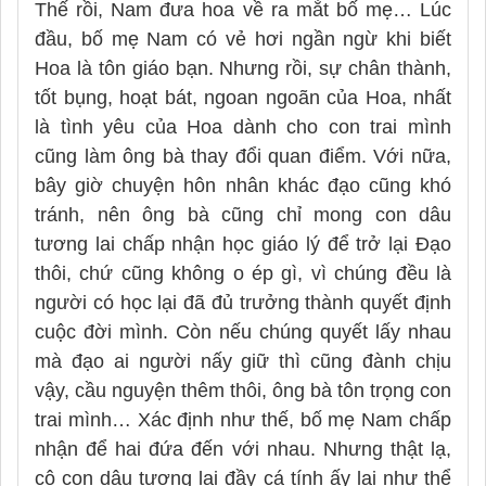
Thế rồi, Nam đưa hoa về ra mắt bố mẹ… Lúc
đầu, bố mẹ Nam có vẻ hơi ngần ngừ khi biết
Hoa là tôn giáo bạn. Nhưng rồi, sự chân thành,
tốt bụng, hoạt bát, ngoan ngoãn của Hoa, nhất
là tình yêu của Hoa dành cho con trai mình
cũng làm ông bà thay đổi quan điểm. Với nữa,
bây giờ chuyện hôn nhân khác đạo cũng khó
tránh, nên ông bà cũng chỉ mong con dâu
tương lai chấp nhận học giáo lý để trở lại Đạo
thôi, chứ cũng không o ép gì, vì chúng đều là
người có học lại đã đủ trưởng thành quyết định
cuộc đời mình. Còn nếu chúng quyết lấy nhau
mà đạo ai người nấy giữ thì cũng đành chịu
vậy, cầu nguyện thêm thôi, ông bà tôn trọng con
trai mình… Xác định như thế, bố mẹ Nam chấp
nhận để hai đứa đến với nhau. Nhưng thật lạ,
cô con dâu tương lai đầy cá tính ấy lại như thể