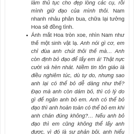
làm thủ tục cho đẹp lòng các cụ, rồi
mình giữ đạo của mình thôi.
Nam
nhanh nhảu phân bua, chữa lại tưởng
Hoa sẽ đồng tình.
Ánh mắt Hoa tròn xoe, nhìn Nam như
thể một sinh vật lạ.
Anh nói gì cơ, em
chỉ đùa anh chút thôi thế mà… Anh
còn định bỏ đạo để lấy em á! Thật nực
cười và hèn nhát. Niềm tin tôn giáo là
điều nghiêm túc, dù tự do, nhưng sao
anh lại có thể bỏ dễ dàng như thế?
Đạo mà anh còn dám bỏ, thì có lý do
gì để ngăn anh bỏ em. Anh có thể bỏ
đạo thì anh hoàn toàn có thể bỏ em khi
anh chán đúng không?… Nếu anh bỏ
đạo thì em cũng không thể lấy anh
được, vì đó là sự phản bội, anh hiểu