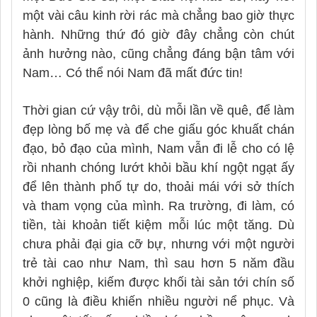
một vài câu kinh rời rác mà chẳng bao giờ thực
hành. Những thứ đó giờ đây chẳng còn chút
ảnh hưởng nào, cũng chẳng đáng bận tâm với
Nam… Có thể nói Nam đã mất đức tin!
Thời gian cứ vậy trôi, dù mỗi lần về quê, để làm
đẹp lòng bố mẹ và để che giấu góc khuất chán
đạo, bỏ đạo của mình, Nam vẫn đi lễ cho có lệ
rồi nhanh chóng lướt khỏi bầu khí ngột ngạt ấy
để lên thành phố tự do, thoải mái với sở thích
và tham vọng của mình. Ra trường, đi làm, có
tiền, tài khoản tiết kiệm mỗi lúc một tăng. Dù
chưa phải đại gia cỡ bự, nhưng với một người
trẻ tài cao như Nam, thì sau hơn 5 năm đầu
khởi nghiệp, kiếm được khối tài sản tới chín số
0 cũng là điều khiến nhiều người nể phục. Và