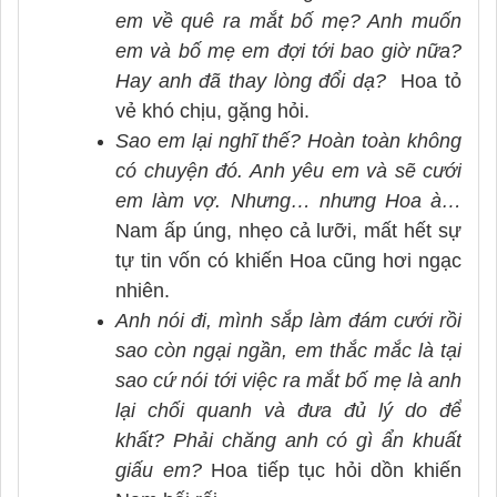
em về quê ra mắt bố mẹ? Anh muốn
em và bố mẹ em đợi tới bao giờ nữa?
Hay anh đã thay lòng đổi dạ?
Hoa tỏ
vẻ khó chịu, gặng hỏi.
Sao em lại nghĩ thế? Hoàn toàn không
có chuyện đó. Anh yêu em và sẽ cưới
em làm vợ. Nhưng… nhưng Hoa à…
Nam ấp úng, nhẹo cả lưỡi, mất hết sự
tự tin vốn có khiến Hoa cũng hơi ngạc
nhiên.
Anh nói đi, mình sắp làm đám cưới rồi
sao còn ngại ngần, em thắc mắc là tại
sao cứ nói tới việc ra mắt bố mẹ là anh
lại chối quanh và đưa đủ lý do để
khất? Phải chăng anh có gì ẩn khuất
giấu em?
Hoa tiếp tục hỏi dồn khiến