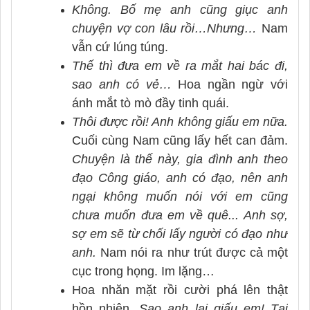
Không. Bố mẹ anh cũng giục anh
chuyện vợ con lâu rồi…Nhưng…
Nam
vẫn cứ lúng túng.
Thế thì đưa em về ra mắt hai bác đi,
sao anh có vẻ…
Hoa ngần ngừ với
ánh mắt tò mò đầy tinh quái.
Thôi được rồi! Anh không giấu em nữa.
Cuối cùng Nam cũng lấy hết can đảm.
Chuyện là thế này, gia đình anh theo
đạo Công giáo, anh có đạo, nên anh
ngại không muốn nói với em cũng
chưa muốn đưa em về quê... Anh sợ,
sợ em sẽ từ chối lấy người có đạo như
anh.
Nam nói ra như trút được cả một
cục trong họng. Im lặng…
Hoa nhăn mặt rồi cười phá lên thật
hồn nhiên.
Sao anh lại giấu em! Tại