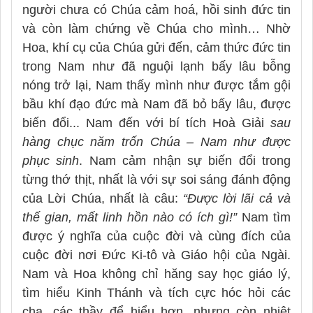
người chưa có Chúa cảm hoá, hồi sinh đức tin
và còn làm chứng về Chúa cho mình… Nhờ
Hoa, khí cụ của Chúa gửi đến, cảm thức đức tin
trong Nam như đã nguội lạnh bấy lâu bỗng
nóng trở lại, Nam thấy mình như được tắm gội
bầu khí đạo đức mà Nam đã bỏ bấy lâu, được
biến đổi... Nam đến với bí tích Hoà Giải
sau
hàng chục năm trốn Chúa – Nam như được
phục sinh
. Nam cảm nhận sự biến đổi trong
từng thớ thịt, nhất là với sự soi sáng đánh động
của Lời Chúa, nhất là câu:
“Được lời lãi cả và
thế gian, mất linh hồn nào có ích gì!”
Nam tìm
được ý nghĩa của cuộc đời và cùng đích của
cuộc đời nơi Đức Ki-tô và Giáo hội của Ngài.
Nam và Hoa không chỉ hăng say học giáo lý,
tìm hiểu Kinh Thánh và tích cực hóc hỏi các
cha, các thầy để hiểu hơn, nhưng còn nhiệt