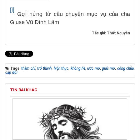
[i]
Gợi hứng từ câu chuyện mục vụ của cha
Giuse Vũ Đình Lâm
Tác giả:
Thất Nguyễn
Tags:
thậm chí
,
trở thành
,
hiện thực
,
không hề
,
ước mơ
,
giấc mơ
,
công chúa
,
cặp đôi
TIN BÀI KHÁC