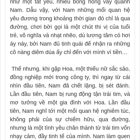
như một tất yếu, nhiều bóng hồng vây quanh
Nam. Dẫu vậy, với Nam những mối quan hệ
yêu đương trong khoảng thời gian đó chỉ là qua
đường, chơi bời gọi là một chút thi vị của tuổi
trẻ, vô nghĩa và nhạt nhẽo, dù lương tâm có hơi
áy náy, bởi Nam đủ tinh quái để nhận ra những
cô nàng diêm dúa ấy chỉ đến với mình vì tiền…
Thế nhưng, khi gặp Hoa, một thiếu nữ sắc sảo,
đồng nghiệp mới trong công ty, thì ngay từ cái
nhìn đầu tiên, Nam đã chết lặng, bị sét đánh.
Lần đầu tiên, Nam bị rung động tận trái tim, và
mơ tưởng về một gia đình với Hoa. Lần đầu
tiên, Nam nghĩ tới một mối quan hệ nghiêm túc,
không phải của sự chiếm hữu, qua đường,
nhưng là một tình yêu chân thành từ trái tim vốn
nhạy cảm, đầy tinh tế của mình. Nam làm quen