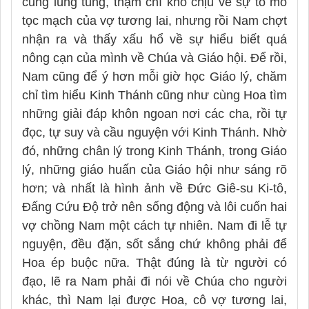
cũng lúng túng, thậm chí khó chịu về sự tò mò
tọc mạch của vợ tương lai, nhưng rồi Nam chợt
nhận ra và thấy xấu hổ về sự hiểu biết quá
nông cạn của mình về Chúa và Giáo hội. Để rồi,
Nam cũng để ý hơn mỗi giờ học Giáo lý, chăm
chỉ tìm hiểu Kinh Thánh cũng như cùng Hoa tìm
những giải đáp khôn ngoan nơi các cha, rồi tự
đọc, tự suy và cầu nguyện với Kinh Thánh. Nhờ
đó, những chân lý trong Kinh Thánh, trong Giáo
lý, những giáo huấn của Giáo hội như sáng rõ
hơn; và nhất là hình ảnh về Đức Giê-su Ki-tô,
Đấng Cứu Độ trở nên sống động và lôi cuốn hai
vợ chồng Nam một cách tự nhiên. Nam đi lễ tự
nguyện, đều đặn, sốt sắng chứ không phải để
Hoa ép buộc nữa. Thật đúng là từ người có
đạo, lẽ ra Nam phải đi nói về Chúa cho người
khác, thì Nam lại được Hoa, cô vợ tương lai,