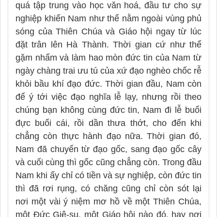
quá tập trung vào học văn hoá, đầu tư cho sự
nghiệp khiến Nam như thể nằm ngoài vùng phủ
sóng của Thiên Chúa và Giáo hội ngay từ lúc
đặt trân lên Hà Thành. Thời gian cứ như thể
gặm nhấm và làm hao mòn đức tin của Nam từ
ngày chàng trai ưu tú của xứ đạo nghèo chốc rễ
khỏi bầu khí đạo đức. Thời gian đầu, Nam còn
để ý tới việc đạo nghĩa lễ lạy, nhưng rồi theo
chúng bạn không cùng đức tin, Nam đi lễ buổi
đực buổi cái, rồi dần thưa thớt, cho đến khi
chẳng còn thực hành đạo nữa. Thời gian đó,
Nam đã chuyển từ đạo gốc, sang đạo gốc cây
và cuối cùng thì gốc cũng chẳng còn. Trong đầu
Nam khi ấy chỉ có tiền và sự nghiệp, còn đức tin
thì đã rơi rụng, có chăng cũng chỉ còn sót lại
nơi một vài ý niệm mơ hồ về một Thiên Chúa,
một Đức Giê-su, một Giáo hội nào đó, hay nơi