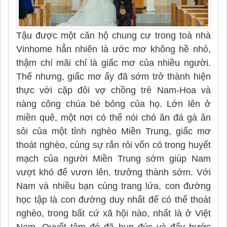
Tậu được một căn hộ chung cư trong toà nhà
Vinhome hẳn nhiên là ước mơ không hề nhỏ,
thậm chí mãi chỉ là giấc mơ của nhiều người.
Thế nhưng, giấc mơ ấy đã sớm trở thành hiện
thực với cặp đôi vợ chồng trẻ Nam-Hoa và
nàng công chúa bé bỏng của họ. Lớn lên ở
miền quê, một nơi có thể nói chó ăn đá gà ăn
sỏi của một tỉnh nghèo Miền Trung, giấc mơ
thoát nghèo, cùng sự rắn rỏi vốn có trong huyết
mạch của người Miền Trung sớm giúp Nam
vượt khó để vươn lên, trưởng thành sớm. Với
Nam và nhiều bạn cùng trang lứa, con đường
học tập là con đường duy nhất để có thể thoát
nghèo, trong bất cứ xã hội nào, nhất là ở Việt
Nam. Quyết tâm đó đã hun đúc và đẩy bước