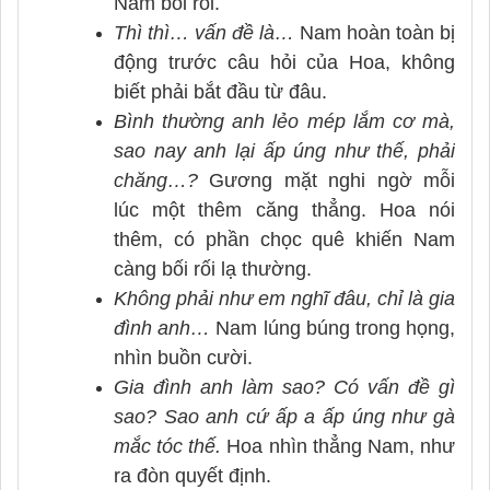
Nam bối rối.
Thì thì… vấn đề là…
Nam hoàn toàn bị
động trước câu hỏi của Hoa, không
biết phải bắt đầu từ đâu.
Bình thường anh lẻo mép lắm cơ mà,
sao nay anh lại ấp úng như thế, phải
chăng…?
Gương mặt nghi ngờ mỗi
lúc một thêm căng thẳng. Hoa nói
thêm, có phần chọc quê khiến Nam
càng bối rối lạ thường.
Không phải như em nghĩ đâu, chỉ là gia
đình anh…
Nam lúng búng trong họng,
nhìn buồn cười.
Gia đình anh làm sao? Có vấn đề gì
sao? Sao anh cứ ấp a ấp úng như gà
mắc tóc thế.
Hoa nhìn thẳng Nam, như
ra đòn quyết định.