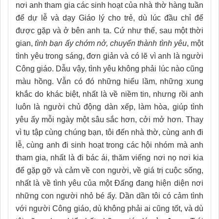
nơi anh tham gia các sinh hoạt của nhà thờ hàng tuần
để dự lễ và dạy Giáo lý cho trẻ, dù lúc đầu chỉ để
được gặp và ở bên anh ta. Cứ như thế, sau một thời
gian,
tình bạn ấy chớm nở, chuyển thành tình yêu
, một
tình yêu trong sáng, đơn giản và có lẽ vì anh là người
Công giáo. Dẫu vậy, tình yêu không phải lúc nào cũng
màu hồng. Vẫn có đó những hiểu lầm, những xung
khắc do khác biệt, nhất là về niềm tin, nhưng rồi anh
luôn là người chủ động dàn xếp, làm hòa, giúp tình
yêu ấy mỗi ngày một sâu sắc hơn, cởi mở hơn. Thay
vì tụ tập cùng chúng bạn, tôi đến nhà thờ, cùng anh đi
lễ, cùng anh đi sinh hoạt trong các hội nhóm mà anh
tham gia, nhất là đi bác ái, thăm viếng nơi nọ nơi kia
để gặp gỡ và cảm về con người, về giá trị cuộc sống,
nhất là về tình yêu của một Đấng đang hiện diện nơi
những con người nhỏ bé ấy. Dần dần tôi có cảm tình
với người Công giáo, dù không phải ai cũng tốt, và dù