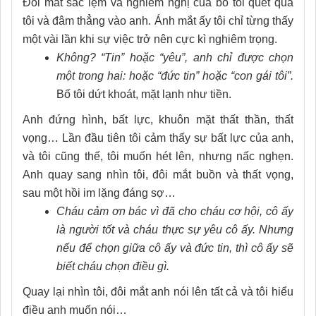
Đôi mắt sắc lẹm và nghiêm nghị của bố tôi quét qua
tôi và đâm thẳng vào anh. Ánh mắt ấy tôi chỉ từng thấy
một vài lần khi sự việc trở nên cực kì nghiêm trọng.
Không? “Tin” hoặc “yêu”, anh chỉ được chọn
một trong hai: hoặc “đức tin” hoặc “con gái tôi”.
Bố tôi dứt khoát, mặt lạnh như tiền.
Anh đứng hình, bất lực, khuôn mặt thất thần, thất
vọng… Lần đầu tiên tôi cảm thấy sự bất lực của anh,
và tôi cũng thế, tôi muốn hét lên, nhưng nấc nghẹn.
Anh quay sang nhìn tôi, đôi mắt buồn và thất vọng,
sau một hồi im lặng đáng sợ…
Cháu cảm ơn bác vì đã cho cháu cơ hội, cô ấy
là người tốt và cháu thực sự yêu cô ấy. Nhưng
nếu để chọn giữa cô ấy và đức tin, thì cô ấy sẽ
biết cháu chọn điều gì.
Quay lại nhìn tôi, đôi mắt anh nói lên tất cả và tôi hiểu
điều anh muốn nói…