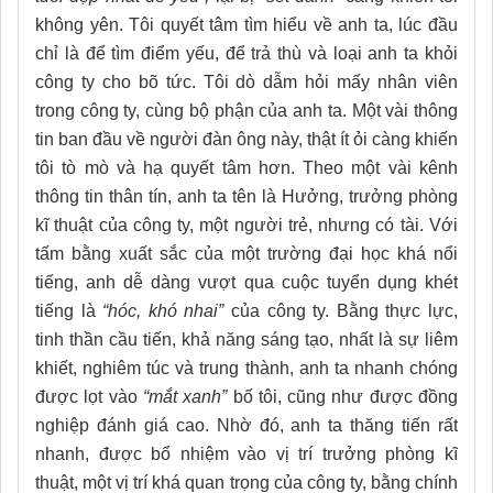
không yên. Tôi quyết tâm tìm hiểu về anh ta, lúc đầu
chỉ là để tìm điểm yếu, để trả thù và loại anh ta khỏi
công ty cho bõ tức. Tôi dò dẫm hỏi mấy nhân viên
trong công ty, cùng bộ phận của anh ta. Một vài thông
tin ban đầu về người đàn ông này, thật ít ỏi càng khiến
tôi tò mò và hạ quyết tâm hơn. Theo một vài kênh
thông tin thân tín, anh ta tên là Hưởng, trưởng phòng
kĩ thuật của công ty, một người trẻ, nhưng có tài. Với
tấm bằng xuất sắc của một trường đại học khá nổi
tiếng, anh dễ dàng vượt qua cuộc tuyển dụng khét
tiếng là
“hóc, khó nhai”
của công ty. Bằng thực lực,
tinh thần cầu tiến, khả năng sáng tạo, nhất là sự liêm
khiết, nghiêm túc và trung thành, anh ta nhanh chóng
được lọt vào
“mắt xanh”
bố tôi, cũng như được đồng
nghiệp đánh giá cao. Nhờ đó, anh ta thăng tiến rất
nhanh, được bổ nhiệm vào vị trí trưởng phòng kĩ
thuật, một vị trí khá quan trọng của công ty, bằng chính