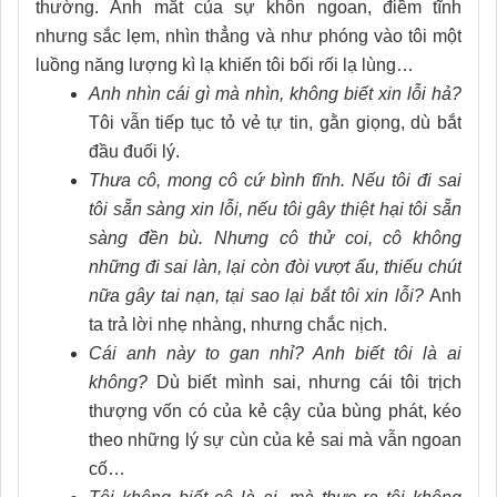
thường. Ánh mắt của sự khôn ngoan, điềm tĩnh
nhưng sắc lẹm, nhìn thẳng và như phóng vào tôi một
luồng năng lượng kì lạ khiến tôi bối rối lạ lùng…
Anh nhìn cái gì mà nhìn, không biết xin lỗi hả?
Tôi vẫn tiếp tục tỏ vẻ tự tin, gằn giọng, dù bắt
đầu đuối lý.
Thưa cô, mong cô cứ bình tĩnh. Nếu tôi đi sai
tôi sẵn sàng xin lỗi, nếu tôi gây thiệt hại tôi sẵn
sàng đền bù. Nhưng cô thử coi, cô không
những đi sai làn, lại còn đòi vượt ẩu, thiếu chút
nữa gây tai nạn, tại sao lại bắt tôi xin lỗi?
Anh
ta trả lời nhẹ nhàng, nhưng chắc nịch.
Cái anh này to gan nhỉ? Anh biết tôi là ai
không?
Dù biết mình sai, nhưng cái tôi trịch
thượng vốn có của kẻ cậy của bùng phát, kéo
theo những lý sự cùn của kẻ sai mà vẫn ngoan
cố…