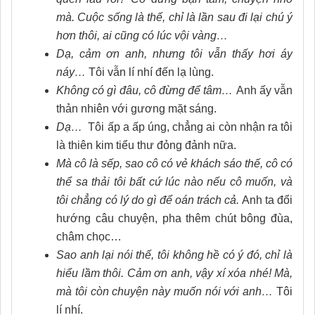
mà. Cuộc sống là thế, chỉ là lần sau đi lại chú ý
hơn thôi, ai cũng có lúc vội vàng…
Dạ, cảm ơn anh, nhưng tôi vẫn thấy hơi áy
náy…
Tôi vẫn lí nhí đến lạ lùng.
Không có gì đâu, cô đừng để tâm…
Anh ấy vẫn
thản nhiên với gương mặt sáng.
Dạ…
Tôi ấp a ấp úng, chẳng ai còn nhận ra tôi
là thiên kim tiểu thư đỏng đảnh nữa.
Mà cô là sếp, sao cô có vẻ khách sáo thế, cô có
thể sa thải tôi bất cứ lúc nào nếu cô muốn, và
tôi chẳng có lý do gì để oán trách cả.
Anh ta đổi
hướng câu chuyện, pha thêm chút bông đùa,
châm chọc…
Sao anh lại nói thế, tôi không hề có ý đó, chỉ là
hiểu lầm thôi.
Cảm ơn anh, vậy xí xóa nhé! Mà,
mà tôi còn chuyện này muốn nói với anh…
Tôi
lí nhí.