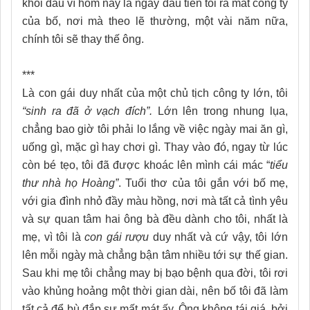
khỏi đầu vì hôm nay là ngày đầu tiên tôi ra mắt công ty
của bố, nơi mà theo lẽ thường, một vài năm nữa,
chính tôi sẽ thay thế ông.
***
Là con gái duy nhất của một chủ tịch công ty lớn, tôi
“sinh ra đã ở vạch đích”.
Lớn lên trong nhung lụa,
chẳng bao giờ tôi phải lo lắng về việc ngày mai ăn gì,
uống gì, mặc gì hay chơi gì. Thay vào đó, ngay từ lúc
còn bé tẹo, tôi đã được khoác lên mình cái mác “
tiểu
thư nhà họ Hoàng”
. Tuổi thơ của tôi gắn với bố mẹ,
với gia đình nhỏ đầy màu hồng, nơi mà tất cả tình yêu
và sự quan tâm hai ông bà đều dành cho tôi, nhất là
mẹ, vì tôi là
con gái rượu
duy nhất và cứ vậy, tôi lớn
lên mỗi ngày mà chẳng bận tâm nhiều tới sự thế gian.
Sau khi mẹ tôi chẳng may bị bạo bệnh qua đời, tôi rơi
vào khủng hoảng một thời gian dài, nên bố tôi đã làm
tất cả để bù đắp sự mất mát ấy. Ông không tái giá, bởi