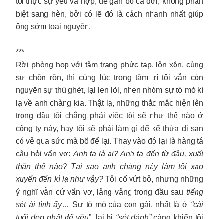
tôi thực sự yêu và hợp, để gắn bó cả đời, không phân
biệt sang hèn, bởi có lẽ đó là cách nhanh nhất giúp
ông sớm toại nguyện.
***
Rời phòng họp với tâm trạng phức tạp, lộn xộn, cùng
sự chộn rộn, thì cùng lúc trong tâm trí tôi vẫn còn
nguyên sự thù ghét, lại len lỏi, nhen nhóm sự tò mò kì
lạ về anh chàng kia. Thật lạ, những thắc mắc hiện lên
trong đầu tôi chẳng phải việc tôi sẽ như thế nào ở
công ty này, hay tôi sẽ phải làm gì để kế thừa di sản
có vẻ qua sức mà bố để lại. Thay vào đó lại là hàng tá
câu hỏi vẩn vơ:
Anh ta là ai? Anh ta đến từ đâu, xuất
thân thế nào? Tại sao anh chàng này làm tôi xao
xuyến đến kì lạ như vậy?
Tôi cố vứt bỏ, nhưng những
ý nghĩ vẫn cứ vẩn vơ, lảng vảng trong đầu sau
tiếng
sét ái tình ấy
… Sự tò mò của con gái, nhất là ở
“cái
tuổi
đẹp nhất để yêu”,
lại bị
“sét đánh”
càng khiến tôi