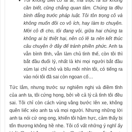
Tôi không biết cô là ai, mà thực ra tôi không
cần biết, cũng chẳng quan tâm. Chúng ta đều
bình đẳng trước pháp luật. Tôi tôn trọng cô và
không muốn đôi co vô ích, hay làm to chuyện.
Mời cô đi cho, tôi đang vội, giữa hai chúng ta
không ai bị thiệt hại, nên có lẽ ta nên kết thúc
câu chuyện ở đây để tránh phiền phức.
Anh ta
vẫn bình tĩnh, vẫn làm chủ tình thế, còn tôi thì
bắt đầu đuối lý, nhất là khi mọi người bắt đầu
xúm lại chỉ chỏ và bĩu môi nhìn tôi, có tiếng ra
vào nói tôi đã sai còn ngoan cố…
Tức lắm, nhưng trước sự nghiêm nghị và điềm tĩnh
của anh ta, tôi cứng họng, bởi về cả lý cả tình tôi đều
sai. Tôi chỉ còn cách vùng vằng bước lên xe, không
quên liếc xéo anh ta và mọi người. Nhưng những lời
anh ta nói cứ ong ong, khiến tôi hậm hực, cảm thấy bị
tổn thương không hề nhẹ. Tôi cố vất những ý nghĩ ấy