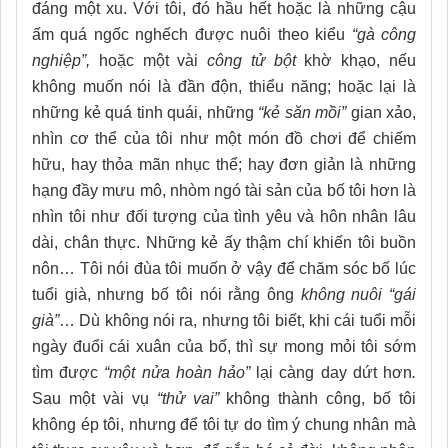
đáng một xu. Với tôi, đó hầu hết hoặc là những cậu
ấm quá ngốc nghếch được nuôi theo kiểu
“gà công
nghiệp”,
hoặc một vài
công tử bột
khờ khạo, nếu
không muốn nói là đần độn, thiểu năng; hoặc lại là
những kẻ quá tinh quái, những
“kẻ săn mồi”
gian xảo,
nhìn cơ thể của tôi như một món đồ chơi để chiếm
hữu, hay thỏa mãn nhục thể; hay đơn giản là những
hạng đầy mưu mô, nhòm ngó tài sản của bố tôi hơn là
nhìn tôi như đối tượng của tình yêu và hôn nhân lâu
dài, chân thực. Những kẻ ấy thậm chí khiến tôi buồn
nôn… Tôi nói đùa tôi muốn ở vậy để chăm sóc bố lúc
tuổi già, nhưng bố tôi nói rằng ông
không nuôi “gái
già”
… Dù không nói ra, nhưng tôi biết, khi cái tuổi mỗi
ngày đuổi cái xuân của bố, thì sự mong mỏi tôi sớm
tìm được
“một nửa hoàn hảo”
lại càng day dứt hơn
.
Sau một vài vụ
“thử vai”
không thành công, bố tôi
không ép tôi, nhưng để tôi tự do tìm ý chung nhân mà