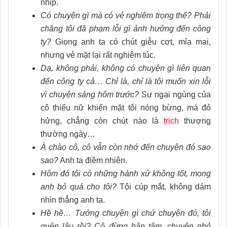
nhịp.
Có chuyện gì mà có vẻ nghiêm trọng thế? Phải
chăng tôi đã phạm lỗi gì ảnh hưởng đến công
ty?
Giọng anh ta có chút giễu cợt, mỉa mai,
nhưng vẻ mặt lại rất nghiêm túc.
Dạ, không phải, không có chuyện gì liên quan
đến công ty cả… Chỉ là, chỉ là tôi muốn xin lỗi
vì chuyện sáng hôm trước?
Sự ngại ngùng của
cô thiếu nữ khiến mặt tôi nóng bừng, má đỏ
hửng, chẳng còn chút nào là
trịch
thượng
thường ngày…
À chào cô, cô vẫn còn nhớ đến chuyện đó sao
sao?
Anh ta điềm nhiên.
Hôm đó tôi có những hành xử không tốt, mong
anh bỏ quá cho tôi?
Tôi cúp mắt, không dám
nhìn thẳng anh ta.
Hề hề… Tưởng chuyện gì chứ chuyện đó, tôi
quên lâu rồi? Cô đừng bận tâm, chuyện nhỏ