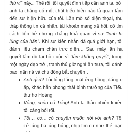
thú vị”
này... Thế rồi, tôi quyết định tiếp cận anh ta, bởi
anh ta chẳng có một chút biểu hiện nào là quan tâm
đến sự hiện hữu của tôi. Lần mò số điện thọai, thu
thập thông tin cá nhân, tài khoản mạng xã hội, cố tìm
cách liên hệ nhưng chẳng khả quan vì sự
“lạnh lạ
lùng của hắn”.
Khi sự kiên nhẫn đã quá giới hạn, tôi
đánh liều chạm chán trực diện… Sau mấy lần hạ
quyết tâm rồi lại bỏ cuộc vì
“tâm không quyết”,
trong
một ngày đẹp trời, tranh thủ giờ nghỉ ăn trưa, tôi đánh
bạo, nấn ná và chủ động bắt chuyện…
Anh gì à?
Tôi lúng túng, mặt ửng hồng, dáng e
ấp, khác hẳn phong thái bình thường của Tiểu
thư họ Hoàng.
Vâng, chào cô Tổng!
Anh ta thản nhiên khiên
tôi càng bối rối.
Tôi… có… có chuyện muốn nói với anh?
Tôi
cứ lúng ba lúng búng, nhịp tim cư như thể loạn