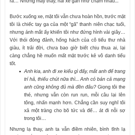
ra… Nhưng may thay, hai xe gần như chạm nhau...
Bước xuống xe, mặt tôi vẫn chưa hoàn hồn, trước mặt
tôi là chiếc tay ga của một “gã” thanh niên chạc tuổi,
nhưng ánh mắt ấy khiến tôi như đứng hình vài giây…
Với thói đỏng đảnh, hống hách của cô tiểu thư nhà
giàu, ít trải đời, chưa bao giờ biết chịu thua ai, lại
càng chẳng hề muốn mất mặt trước kẻ vô danh tiểu
tốt.
Anh kia, anh đi xe kiểu gì đấy, mắt anh để trang
trí hả, thiếu chút nữa thì... Anh có bán cả mạng
anh cũng không đủ mà đền đâu?
Giọng tôi the
thé, nhưng vẫn còn run run, mỗi câu lại lên
tông, nhấn mạnh hơn. Chẳng cần suy nghĩ tôi
xả một tràng cho bõ tức và để… át đi nỗi sợ
trong tôi…
Nhưng lạ thay, anh ta vẫn điềm nhiên, bình tĩnh lạ