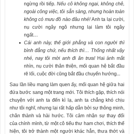
ngừng rồi tiếp.
Nếu cô không ngại, không chê,
ngoài công việc, tôi sẵn sàng, nhưng hoàn toàn
không có mưu đồ nào đâu nhé!
Anh ta lại cười,
nụ cười ngây ngô nhưng lại làm tôi ngây
ngất…
Cái anh này, thế giới phẳng và con người thì
bình đẳng chứ, nếu thích thì… Thống nhất vậy
nhé, nay tôi mời anh đi ăn trưa!
Hai ánh mắt
nhìn, nụ cười thân thiện, mối quan hệ bắt đầu
rẽ lối, cuộc đời cũng bắt đầu chuyển hướng...
Sau lần liều mạng làm quen ấy, mối quan hệ giữa hai
đứa bước sang một trang mới. Tôi thích gặp, thích nói
chuyện với anh ta đến kì lạ, anh ta chẳng khó chịu
như tôi nghĩ, nhưng lại rất hấp dẫn bởi sự thông minh,
chân thành và hài hước. Tôi cảm nhận sự thay đổi
của chính mình, từ một cô tiểu thư ham chơi, thích thể
hiện, tôi trở thành một người khác hẳn, thưa thớt và