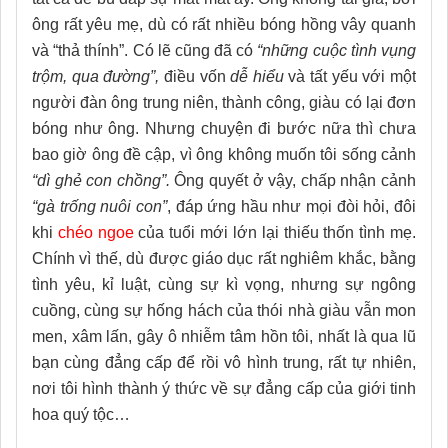
ông rất yêu mẹ, dù có rất nhiều bóng hồng vây quanh
và “thả thính”. Có lẽ cũng đã có
“những cuộc tình vụng
trộm, qua đường”,
điều vốn
dễ hiểu
và tất yếu với một
người đàn ông trung niên, thành công, giàu có lại đơn
bóng như ông. Nhưng chuyện đi bước nữa thì chưa
bao giờ ông đề cập, vì ông không muốn tôi sống cảnh
“dì ghẻ con chồng”.
Ông quyết ở vậy, chấp nhận cảnh
“gà trống nuôi con”
, đáp ứng hầu như mọi đòi hỏi, đôi
khi
chéo ngoe
của tuổi mới lớn lại thiếu thốn tình mẹ.
Chính vì thế, dù được giáo dục rất nghiêm khắc, bằng
tình yêu, kỉ luật, cùng sự kì vọng, nhưng sự ngông
cuồng, cùng sự hống hách của thói nhà giàu vẫn mon
men, xâm lấn, gây ô nhiễm tâm hồn tôi, nhất là qua lũ
bạn cùng đẳng cấp để rồi vô hình trung, rất tự nhiên,
nơi tôi hình thành ý thức về sự đẳng cấp của giới tinh
hoa quý tộc…