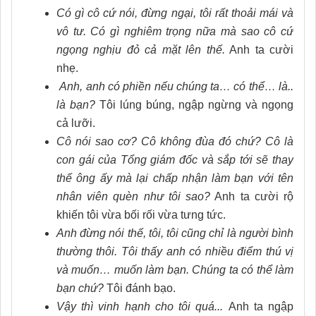
Có gì cô cứ nói, đừng ngại, tôi rất thoải mái và
vô tư. Có gì nghiêm trọng nữa mà sao cô cứ
ngọng nghịu đỏ cả mặt lên thế.
Anh ta cười
nhẹ.
Anh, anh có phiền nếu chúng ta… có thể… là..
là bạn?
Tôi lúng búng, ngập ngừng và ngọng
cả lưỡi.
Cô nói sao cơ? Cô không đùa đó chứ? Cô là
con gái của Tổng giám đốc và sắp tới sẽ thay
thế ông ấy mà lại chấp nhận làm bạn với tên
nhân viên quèn như tôi sao?
Anh ta cười rộ
khiến tôi vừa bối rối vừa tưng tức.
Anh đừng nói thế, tôi, tôi cũng chỉ là người bình
thường thôi. Tôi thấy anh có nhiều điểm thú vị
và muốn… muốn làm bạn. Chúng ta có thể làm
bạn chứ?
Tôi đánh bạo.
Vậy thì vinh hạnh cho tôi quá...
Anh ta ngập