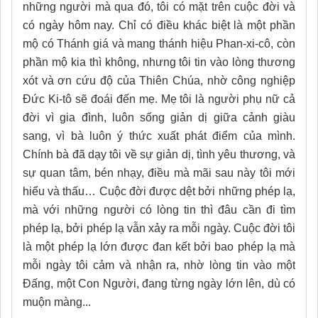
những người mà qua đó, tôi có mặt trên cuộc đời và
có ngày hôm nay. Chỉ có điều khác biệt là một phần
mộ có Thánh giá và mang thánh hiệu Phan-xi-cô, còn
phần mộ kia thì không, nhưng tôi tin vào lòng thương
xót và ơn cứu độ của Thiên Chúa, nhờ công nghiệp
Đức Ki-tô sẽ đoái đến mẹ. Mẹ tôi là người phụ nữ cả
đời vì gia đình, luôn sống giản dị giữa cảnh giàu
sang, vì bà luôn ý thức xuất phát điểm của mình.
Chính bà đã dạy tôi về sự giản dị, tình yêu thương, và
sự quan tâm, bén nhạy, điều mà mãi sau này tôi mới
hiểu và thấu… Cuộc đời được dệt bởi những phép lạ,
mà với những người có lòng tin thì đâu cần đi tìm
phép lạ, bởi phép lạ vẫn xảy ra mỗi ngày. Cuộc đời tôi
là một phép lạ lớn được đan kết bởi bao phép lạ mà
mỗi ngày tôi cảm và nhận ra, nhờ lòng tin vào một
Đấng, một Con Người, đang từng ngày lớn lên, dù có
muộn màng...