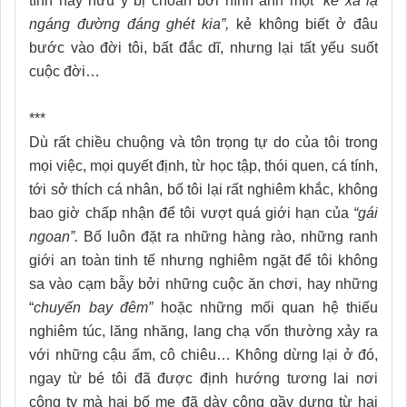
tình hay hữu ý bị choán bởi hình ảnh một
“kẻ xa lạ
ngáng đường đáng ghét kia”,
kẻ không biết ở đâu
bước vào đời tôi, bất đắc dĩ, nhưng lại tất yếu suốt
cuộc đời…
***
Dù rất chiều chuộng và tôn trọng tự do của tôi trong
mọi việc, mọi quyết định, từ học tập, thói quen, cá tính,
tới sở thích cá nhân, bố tôi lại rất nghiêm khắc, không
bao giờ chấp nhận để tôi vượt quá giới hạn của
“gái
ngoan”.
Bố luôn đặt ra những hàng rào, những ranh
giới an toàn tinh tế nhưng nghiêm ngặt để tôi không
sa vào cạm bẫy bởi những cuộc ăn chơi, hay những
“
chuyến bay đêm”
hoặc những mối quan hệ thiếu
nghiêm túc, lăng nhăng, lang chạ vốn thường xảy ra
với những cậu ấm, cô chiêu… Không dừng lại ở đó,
ngay từ bé tôi đã được định hướng tương lai nơi
công ty mà hai bố mẹ đã dày công gầy dựng từ hai