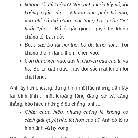
Nhưng tôi thì không? Nếu anh muốn lấy nó, tôi
không ngăn cản… Nhưng anh phải bỏ đạo,
anh chỉ có thể chọn một trong hai: hoặc “tin”
hoặc “yêu”…
Bố tôi gằn giọng, quyết liệt khiến
chúng tôi bất ngờ.
Bố… sao bố lại nói thế, bố đã từng nói…
Tôi
không thể im lặng thêm, chen vào.
Con đừng xen vào, đây là chuyện của cậu ta và
bố.
Bố tôi gạt ngay, thay đổi sắc mặt khiến tôi
chết lặng.
Anh ấy hơi choáng, đứng hình một lúc nhưng dần lấy
lại bình tĩnh… một khoảng lặng đáng sợ và căng
thẳng, báo hiệu những điều chẳng lành…
Cháu chưa hiểu, nhưng chẳng lẽ không có
cách giải quyết nào tốt hơn sao ạ?
Anh cố tỏ ra
bình tĩnh và hy vọng.