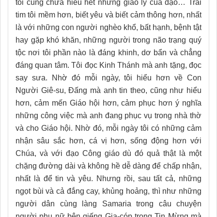
tôi cũng chưa hiểu hết những giáo lý của đạo… Trái
tim tôi mềm hơn, biết yêu và biết cảm thông hơn, nhất
là với những con người nghèo khổ, bất hạnh, bệnh tật
hay gặp khó khăn, những người trong não trạng quý
tộc nơi tôi phần nào là đáng khinh, dơ bẩn và chẳng
đáng quan tâm. Tôi đọc Kinh Thánh mà anh tặng, đọc
say sưa. Nhờ đó mỗi ngày, tôi hiểu hơn về Con
Người Giê-su, Đấng mà anh tin theo, cũng như hiểu
hơn, cảm mến Giáo hội hơn, cảm phục hơn ý nghĩa
những công việc mà anh đang phục vụ trong nhà thờ
và cho Giáo hội. Nhờ đó, mỗi ngày tôi có những cảm
nhận sâu sắc hơn, cá vị hơn, sống động hơn với
Chúa, và với đạo Công giáo dù đó quả thật là một
chặng đường dài và không hề dễ dàng để chấp nhận,
nhất là để tin và yêu. Nhưng rồi, sau tất cả, những
ngọt bùi và cả đắng cay, khủng hoảng, thì như những
người dân cùng làng Samaria trong câu chuyện
người phụ nữ bên giếng Gia-cóp trong Tin Mừng mà