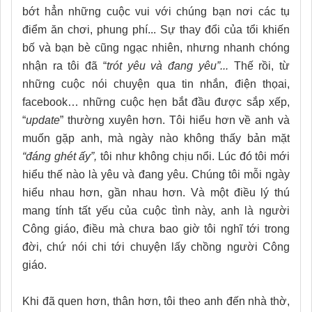
bớt hẳn những cuộc vui với chúng bạn nơi các tụ
điểm ăn chơi, phung phí... Sự thay đổi của tổi khiến
bố và bạn bè cũng ngạc nhiên, nhưng nhanh chóng
nhận ra tôi đã “
trót yêu và đang yêu”...
Thế rồi, từ
những cuộc nói chuyện qua tin nhắn, điện thọai,
facebook… những cuộc hẹn bắt đầu được sắp xếp,
“
update
” thường xuyên hơn. Tôi hiểu hơn về anh và
muốn gặp anh, mà ngày nào không thấy bản mặt
“đáng ghét ấy”,
tôi như không chịu nổi. Lúc đó tôi mới
hiểu thế nào là yêu và đang yêu. Chúng tôi mỗi ngày
hiểu nhau hơn, gần nhau hơn. Và một điều lý thú
mang tính tất yếu của cuộc tình này, anh là người
Công giáo, điều mà chưa bao giờ tôi nghĩ tới trong
đời, chứ nói chi tới chuyện lấy chồng người Công
giáo.
Khi đã quen hơn, thân hơn, tôi theo anh đến nhà thờ,