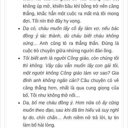
không úp mở, khiến bầu khí bỗng trở nên căng
thẳng, khắc hẳn một cuộc ra mắt mà tôi mong
đợi. Tôi nín thở đầy hy vọng.
Dạ có, cháu muốn lấy cô ấy làm vợ, nếu bác
đồng ý tác thành, dù cháu biết cháu không
xứng…
Anh cũng tỏ ra thẳng thắn. Đúng là
cuộc trò chuyện giữa nhứng người đàn ông.
Tôi biết anh là người Công giáo, còn chúng tôi
thì không. Vậy cậu vẫn muốn lấy con gái tôi,
một người không Công giáo làm vợ sao? Gia
đình anh không ngăn cản?
Câu chuyện có vẻ
căng thẳng hơn, nhất là qua cung giọng của
bố. Tôi như không thở nổi…
Dạ, bố mẹ cháu đồng ý. Hơn nữa cô ấy cũng
muốn theo đạo, sau khi đã tìm hiểu và suy nghĩ
tự do, chín chắn…
Anh niềm nở trả lời, tự tin
làm bố hài lòng.