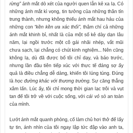
rừng”
ánh mắt dò xét của người quen lẫn kẻ xa lạ. Có
những ánh mắt kì vọng, tin tưởng của những thân tín
trung thành, nhưng không thiếu ánh mắt hau háu của
những con
“kền kền ưa xác thối”,
thậm chí cả những
ánh mắt khinh bỉ, nhất là của một số kẻ dày dạn lâu
năm, lại ngồi trước một cô gái nhãi nhép, vắt mũi
chưa sạch, lại chẳng có chút kinh nghiệm... Nên cũng
không lạ, dù đã được bố tôi chỉ dạy, và báo trước,
nhưng lần đầu tiên tiếp xúc với thực tế đáng sợ ấy
quả là điều chẳng dễ dàng, khiến tôi lúng túng. Đúng
là
học đường khác với thương trường.
Sự căng thẳng
xâm lấn. Lúc ấy, tôi chỉ mong thời gian lạc trôi và vụt
tan để tôi trở về với cuộc sống, với
cái vỏ sò
an toàn
của mình.
Lướt ánh mắt quanh phòng, cố làm chủ hơi thở để lấy
tự tin, ánh nhìn của tôi ngay lập tức đập vào anh ta,