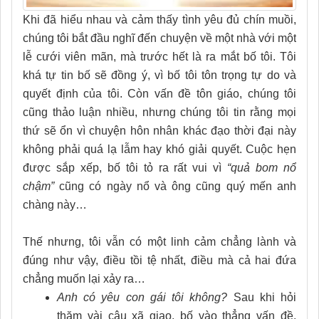
Khi đã hiểu nhau và cảm thấy tình yêu đủ chín muồi,
chúng tôi bắt đầu nghĩ đến chuyện về một nhà với một
lễ cưới viên mãn, mà trước hết là ra mắt bố tôi. Tôi
khá tự tin bố sẽ đồng ý, vì bố tôi tôn trọng tự do và
quyết định của tôi. Còn vấn đề tôn giáo, chúng tôi
cũng thảo luận nhiều, nhưng chúng tôi tin rằng mọi
thứ sẽ ổn vì chuyện hôn nhân khác đạo thời đại này
không phải quá lạ lẫm hay khó giải quyết. Cuộc hẹn
được sắp xếp, bố tôi tỏ ra rất vui vì
“quả bom nổ
chậm”
cũng có ngày nổ và ông cũng quý mến anh
chàng này…
Thế nhưng, tôi vẫn có một linh cảm chẳng lành và
đúng như vậy, điều tồi tệ nhất, điều mà cả hai đứa
chẳng muốn lại xảy ra…
Anh có yêu con gái tôi không?
Sau khi hỏi
thăm vài câu xã giao, bố vào thẳng vấn đề,