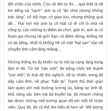
đôi chân của mình. Còn về đời tư thì… quả thật là rất
kín tiếng và
“sạch”:
anh ta có “
ăn chơi nhưng không
trác táng”
,
có hội họp, có giao lưu, nhưng không quá
đà…
Hai nơi mà anh ta có mặt có lẽ chỉ là nhà và
công ty, còn những tụ điểm ăn chơi, giải trí, anh ta có
tham gia nhưng rất giới hạn, có điểm dừng, không hề
có tai tiếng, nhất là không hề có một
“hạt sạn”
nào về
chuyện tình cảm lăng nhăng…
Những thông tin ấy khiến sự tò mò lại càng tăng trong
tâm trí tôi. Từ kẻ
“săn mồi”,
tôi bỗng chốc trở thành
“con mồi”;
từ thái độ thù nghịch, rất tự nhiên, trong tôi
dậy cảm tình, nể phục
“hắn ta”.
Tranh thủ thời gian
làm quen với môi trường tương lai, bằng sự tinh tế,
khả năng sắc bén mà bố truyền lại, tôi nhanh chóng
tạo được những mối tương quan tốt với một số nhân
viên. Qua đó, tôi có thể tìm hiểu kĩ hơn về
“đối tượng