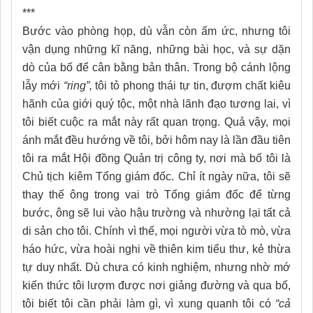
***
Bước vào phòng họp, dù vẫn còn ấm ức, nhưng tôi
vận dụng những kĩ năng, những bài học, và sự dặn
dò của bố để cân bằng bản thân. Trong bộ cánh lộng
lẫy mới
“ring”,
tôi tỏ phong thái tự tin, đượm chất kiêu
hãnh của giới quý tộc, một nhà lãnh đạo tương lai, vì
tôi biết cuộc ra mắt này rất quan trọng. Quả vậy, mọi
ánh mắt đều hướng về tôi, bởi hôm nay là lần đầu tiên
tôi ra mắt Hội đồng Quản trị công ty, nơi mà bố tôi là
Chủ tịch kiêm Tổng giám đốc. Chỉ ít ngày nữa, tôi sẽ
thay thế ông trong vai trò Tổng giám đốc để từng
bước, ông sẽ lui vào hậu trường và nhường lại tất cả
di sản cho tôi. Chính vì thế, mọi người vừa tò mò, vừa
háo hức, vừa hoài nghi về thiên kim tiểu thư, kẻ thừa
tự duy nhất. Dù chưa có kinh nghiệm, nhưng nhờ mớ
kiến thức tôi lượm được nơi giảng đường và qua bố,
tôi biết tôi cần phải làm gì, vì xung quanh tôi có
“cả