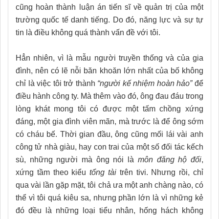
cũng hoàn thành luận án tiến sĩ về quản trị của một
trường quốc tế danh tiếng. Do đó, năng lực và sự tự
tin là điều không quá thành vấn đề với tôi.
Hẳn nhiên, vì là mẫu người truyền thống và của gia
đình, nên có lẽ nỗi băn khoăn lớn nhất của bố không
chỉ là việc tôi trở thành
“người kế nhiệm hoàn hảo”
để
điều hành công ty. Mà thêm vào đó, ông đau đáu trong
lòng khát mong tôi có được một tấm chồng xứng
đáng, một gia đình viên mãn, mà trước là để ông sớm
có cháu bế. Thời gian đầu, ông cũng mối lái vài anh
công tử nhà giàu, hay con trai của một số đối tác kếch
sù, những người mà ông nói là
môn đăng hộ đối
,
xứng tầm theo kiểu
tổng tài
trên tivi. Nhưng rồi, chỉ
qua vài lần gặp mặt, tôi chả ưa một anh chàng nào, có
thể vì tôi quá kiêu sa, nhưng phần lớn là vì những kẻ
đó đều là những loại tiểu nhân, hống hách không