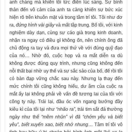
anh chàng mà khiến tôi tức điên lúc sáng. Sự bình
thản đến vô cảm của anh ta càng khiến sự bức xúc
hiện rõ trên khuôn mặt và trong tâm trí tôi. Tôi như đơ
ra,
đứng hình vài giây
và mất tập trung. Bố tôi, với kinh
nghiệm dày dạn, cùng sự cáo già trong kinh doanh,
nhận ra ngay có điều gì không ổn, nên chính ông đã
chủ động ra tay và đưa mọi thứ về với đúng quỹ đạo
của nó… Nhờ đó, cuộc họp và ra mắt diễn ra dù
không được đúng quy trình, nhưng cũng không đến
nỗi thất bại nhờ uy thế và sự sắc sảo của bố, để rồi tôi
có bàn đạp vững chắc sau này. Nhưng lạ thay đến
mức chính tôi cũng không hiểu, dư âm của cuộc ra
mắt ấy lại không phải về vấn đề tương lai của tôi với
công ty này. Trái lại, đầu óc vốn ngang bướng đầy
kiêu kì của tôi lại như
“nhão ra”,
trái tim sắt đá thường
ngày như thể
“mềm nhũn” vì đã “chớm yêu và biết
yêu”,
biết xuyến xao, biết nhớ nhung
… Tâm trí tôi vô