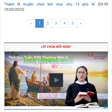
Thánh lễ truyền chức linh mục cho 15 phó tế
(03:59
19/03/2023)
«
1
2
3
4
5
»
LỜI CHÚA MỖI NGÀY
Thứ Sáu Tuần XVIII Thường Niên A