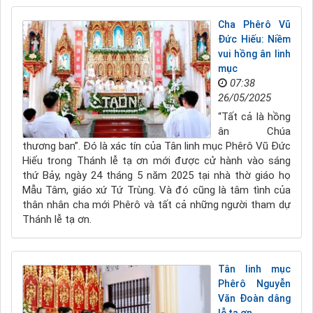
Cha Phêrô Vũ
Đức Hiếu: Niềm
vui hồng ân linh
mục
07:38
26/05/2025
“Tất cả là hồng
ân Chúa
thương ban”. Đó là xác tín của Tân linh mục Phêrô Vũ Đức
Hiếu trong Thánh lễ tạ ơn mới được cử hành vào sáng
thứ Bảy, ngày 24 tháng 5 năm 2025 tại nhà thờ giáo họ
Mẫu Tâm, giáo xứ Tứ Trùng. Và đó cũng là tâm tình của
thân nhân cha mới Phêrô và tất cả những người tham dự
Thánh lễ tạ ơn.
Tân linh mục
Phêrô Nguyễn
Văn Đoàn dâng