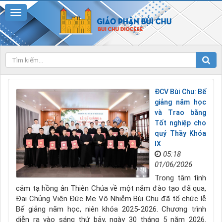
ĐCV Bùi Chu: Bế
giảng năm học
và Trao bằng
Tốt nghiệp cho
quý Thầy Khóa
IX
05:18
01/06/2026
Trong tâm tình
cảm tạ hồng ân Thiên Chúa về một năm đào tạo đã qua,
Đại Chủng Viện Đức Mẹ Vô Nhiễm Bùi Chu đã tổ chức lễ
Bế giảng năm học, niên khóa 2025-2026. Chương trình
diễn ra vào sáng thứ bảy, ngày 30 tháng 5 năm 2026.