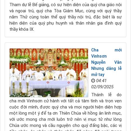
Tham dự lễ Bế giảng, có sự hiện diện của quý cha giáo nội
và ngoại trú, quý cha Tòa Giám Mục, cùng với quý thầy
năm Thử cùng toàn thể quý thầy nội trú, đặc biệt là sự
hiện diện của quý phụ huynh và thân nhân gia đình quý
thầy khóa IX.
Cha mới
Vinhsơn
Nguyễn Văn
Nhưng dâng lễ
mở tay
04:41
02/09/2025
Thánh lễ do
cha mới Vinhsơn cử hành với tất cả tâm tình và trọn vẹn
cuộc đời mình, được quý cha và mọi người hiện diện hợp
một lòng một ý để tạ ơn Thiên Chúa về hồng ân linh mục,
với ước mong cha mới luôn trở nên vị mục tử như lòng
Chúa ước mong và cầu nguyện cho quý đấng bậc, các vị