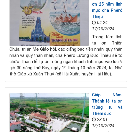
ơn 25 năm linh
mục cha Phêrô
Thiệu
04:24
17/10/2024
Trong tâm tình
tạ ơn Thiên
Chúa, tri ân Mẹ Giáo hội, các đấng bậc tiền nhân, quý thân
nhân và quý thân nhân, cha Phêrô Lương Đức Thiệu sẽ tổ
chức Thánh lễ tạ ơn mừng ngân khánh linh mục vào lúc 9
giờ 30 sáng thứ Bảy, ngày 19 tháng 10 năm 2024, tại Nhà
thờ Giáo xứ Xuân Thuỷ (xã Hải Xuân, huyện Hải Hậu).
Giáp Năm:
Thánh lễ tạ ơn
trùng tu và
Thêm sức
23:01
13/10/2024