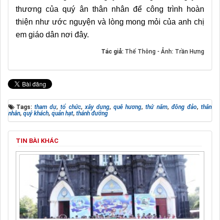
thương của quý ân thân nhân để công trình hoàn
thiện như ước nguyện và lòng mong mỏi của anh chị
em giáo dân nơi đây.
Tác giả:
Thế Thông - Ảnh: Trần Hưng
Tags:
tham dự
,
tổ chức
,
xây dựng
,
quê hương
,
thứ năm
,
đông đảo
,
thân
nhân
,
quý khách
,
quản hạt
,
thánh đường
TIN BÀI KHÁC