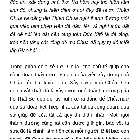
đức tin, xây dựng nhà thờ. Và hôm nay thể hiện tâm
tình đó, chúng ta hiện diện ở nơi đây để tạ ơn Thiên
Chúa và dâng lên Thiên Chúa ngôi thánh đường mới
qua việc làm phép viên đá đầu tiên và nghi thức đặt
đá để nói lên đặt nền tảng trên Đức Kitô là đá tảng,
trên nền tảng các tông đồ mà Chúa đã quy tụ để thiết
lập Giáo hội…
”
Trong phần chia sẻ Lời Chúa, cha chủ tế giúp cho
cộng đoàn thấy được ý nghĩa của việc xây dựng nhà
Chúa trên hai khía cạnh: Xây dựng nhà Chúa theo
nghĩa vật chất, đó là xây dựng ngôi thánh đường giáo
họ Thất Sự đẹp đẽ, uy nghi xứng đáng để Chúa ngự
qua sự đoàn kết, hiệp nhất của tất cả cộng đoàn, qua
sự giúp đỡ của tất cả quý ân thân nhân. Một ngôi
thánh đường cũng rất cần được giữ gìn, bảo vệ, tu
sửa đó là chính tâm hồn của mỗi người. Biết bao con