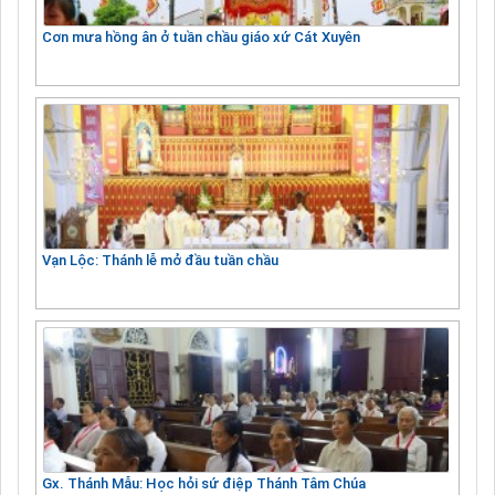
Cơn mưa hồng ân ở tuần chầu giáo xứ Cát Xuyên
Vạn Lộc: Thánh lễ mở đầu tuần chầu
Gx. Thánh Mẫu: Học hỏi sứ điệp Thánh Tâm Chúa