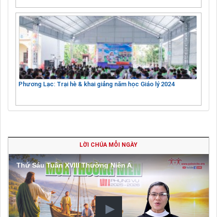
Phương Lạc: Trại hè & khai giảng năm học Giáo lý 2024
LỜI CHÚA MỖI NGÀY
Thứ Sáu Tuần XVIII Thường Niên A