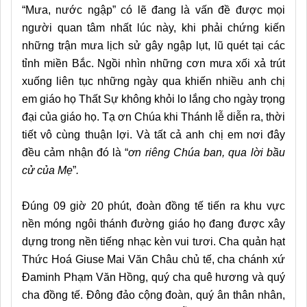
“Mưa, nước ngập” có lẽ đang là vấn đề được mọi
người quan tâm nhất lúc này, khi phải chứng kiến
những trận mưa lịch sử gây ngập lụt, lũ quét tại các
tỉnh miền Bắc. Ngồi nhìn những cơn mưa xối xả trút
xuống liên tục những ngày qua khiến nhiều anh chị
em giáo họ Thất Sự không khỏi lo lắng cho ngày trọng
đại của giáo họ. Tạ ơn Chúa khi Thánh lễ diễn ra, thời
tiết vô cùng thuận lợi. Và tất cả anh chị em nơi đây
đều cảm nhận đó là “
ơn riêng Chúa ban, qua lời bầu
cử của Mẹ
”
.
Đúng 09 giờ 20 phút, đoàn đồng tế tiến ra khu vực
nền móng ngôi thánh đường giáo họ đang được xây
dựng trong nền tiếng nhạc kèn vui tươi. Cha quản hạt
Thức Hoá Giuse Mai Văn Châu chủ tế, cha chánh xứ
Đaminh Phạm Văn Hồng, quý cha quê hương và quý
cha đồng tế. Đông đảo cộng đoàn, quý ân thân nhân,