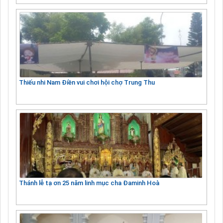
Thiếu nhi Nam Điền vui chơi hội chợ Trung Thu
Thánh lễ tạ ơn 25 năm linh mục cha Đaminh Hoà