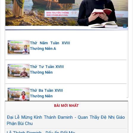
Thứ Năm Tuần XVIII
Thường Niên A
Thứ Tư Tuần XVIII
Thường Niên
Thứ Ba Tuần XVIII
Thường Niên
BÀI MỚI NHẤT
Đại Lễ Mừng Kính Thánh Đaminh - Quan Thầy Đệ Nhị Giáo
Phận Bùi Chu
Lễ Thánh Đaminh - Dấu ấn Đất Mẹ