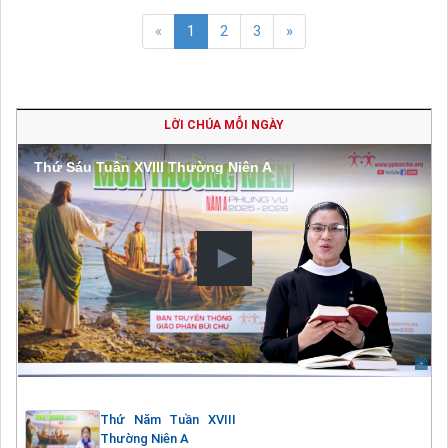
«
1
2
3
»
LỜI CHÚA MỖI NGÀY
Thứ Sáu Tuần XVIII Thường Niên A
Thứ Năm Tuần XVIII
Thường Niên A