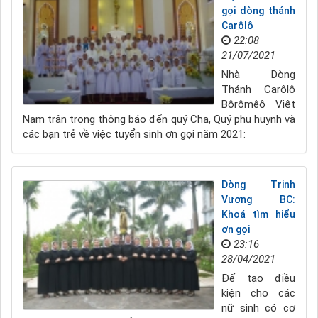
gọi dòng thánh
Carôlô
22:08
21/07/2021
Nhà Dòng
Thánh Carôlô
Bôrômêô Việt
Nam trân trọng thông báo đến quý Cha, Quý phụ huynh và
các bạn trẻ về việc tuyển sinh ơn gọi năm 2021:
Dòng Trinh
Vương BC:
Khoá tìm hiểu
ơn gọi
23:16
28/04/2021
Để tạo điều
kiện cho các
nữ sinh có cơ