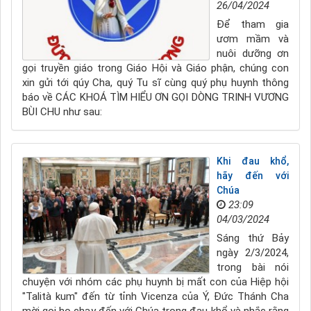
26/04/2024
Để tham gia
ươm mầm và
nuôi dưỡng ơn
gọi truyền giáo trong Giáo Hội và Giáo phận, chúng con
xin gửi tới qúy Cha, quý Tu sĩ cùng quý phụ huynh thông
báo về CÁC KHOÁ TÌM HIỂU ƠN GỌI DÒNG TRINH VƯƠNG
BÙI CHU như sau:
Khi đau khổ,
hãy đến với
Chúa
23:09
04/03/2024
Sáng thứ Bảy
ngày 2/3/2024,
trong bài nói
chuyện với nhóm các phụ huynh bị mất con của Hiệp hội
"Talità kum" đến từ tỉnh Vicenza của Ý, Đức Thánh Cha