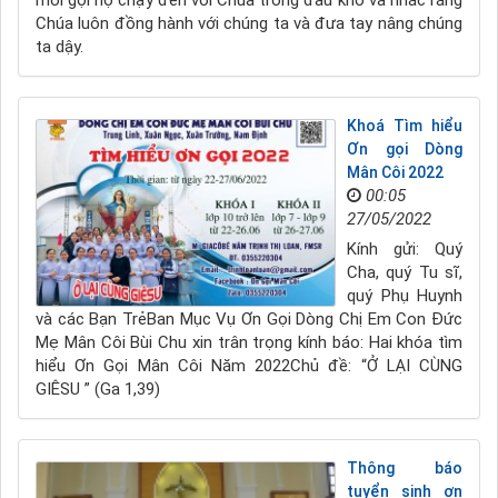
mời gọi họ chạy đến với Chúa trong đau khổ và nhắc rằng
Chúa luôn đồng hành với chúng ta và đưa tay nâng chúng
ta dậy.
Khoá Tìm hiểu
Ơn gọi Dòng
Mân Côi 2022
00:05
27/05/2022
Kính gửi: Quý
Cha, quý Tu sĩ,
quý Phụ Huynh
và các Bạn TrẻBan Mục Vụ Ơn Gọi Dòng Chị Em Con Đức
Mẹ Mân Côi Bùi Chu xin trân trọng kính báo: Hai khóa tìm
hiểu Ơn Gọi Mân Côi Năm 2022Chủ đề: “Ở LẠI CÙNG
GIÊSU ” (Ga 1,39)
Thông báo
tuyển sinh ơn