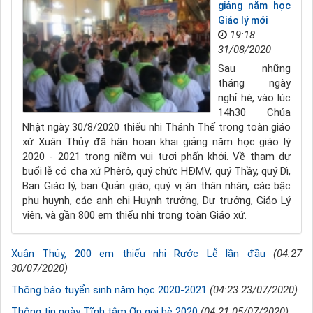
giảng năm học
Giáo lý mới
19:18
31/08/2020
Sau những
tháng ngày
nghỉ hè, vào lúc
14h30 Chúa
Nhật ngày 30/8/2020 thiếu nhi Thánh Thể trong toàn giáo
xứ Xuân Thủy đã hân hoan khai giảng năm học giáo lý
2020 - 2021 trong niềm vui tươi phấn khởi. Về tham dự
buổi lễ có cha xứ Phêrô, quý chức HĐMV, quý Thầy, quý Dì,
Ban Giáo lý, ban Quản giáo, quý vị ân thân nhân, các bậc
phụ huynh, các anh chị Huynh trưởng, Dự trưởng, Giáo Lý
viên, và gần 800 em thiếu nhi trong toàn Giáo xứ.
Xuân Thủy, 200 em thiếu nhi Rước Lễ lần đầu
(04:27
30/07/2020)
Thông báo tuyển sinh năm học 2020-2021
(04:23 23/07/2020)
Thông tin ngày Tĩnh tâm Ơn gọi hè 2020
(04:21 05/07/2020)