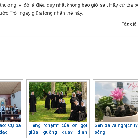
thương, vì đó là điều duy nhất không bao giờ sai. Hãy cứ tỏa 
ước Trời ngay giữa lòng nhân thế này.
Tác giả
áo: Cụ bà
Tiếng "chạm" của ơn gọi
Sen đá và nghịch lý
 đạo
giữa guồng quay định
sống