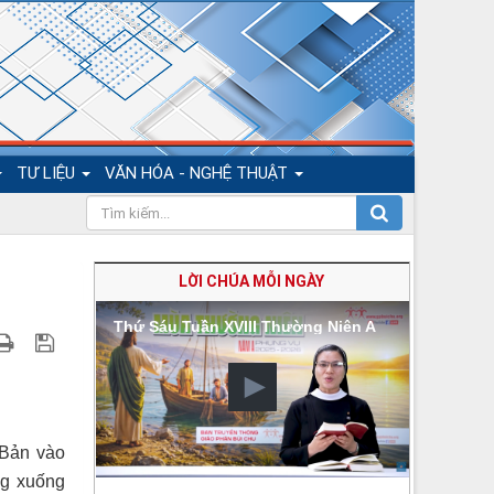
TƯ LIỆU
VĂN HÓA - NGHỆ THUẬT
LỜI CHÚA MỖI NGÀY
Thứ Sáu Tuần XVIII Thường Niên A
 Bản vào
ng xuống