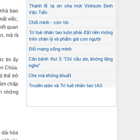
Thánh lễ tạ ơn cha mới Vinhsơn Đinh
 nhà bao
Văn Tiến
mất việc,
Chối mình - còn tôi
biết quan
Trí tuệ nhân tạo luôn phải đặt nền móng
n, mà là
trên chân lý và phẩm giá con người
Đổi mạng sống mình
Căn bệnh thứ 5: “Chỉ cầu xin, không lắng
c tin ấy
nghe”
ên Chúa.
Che mà không khuất
 thể trở
dám chấp
Truyền giáo và Trí tuệ nhân tạo (AI)
ìn những
 dài hòa