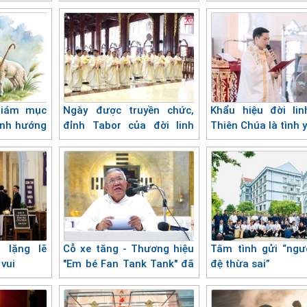
lượng
Giám mục
Ngày được truyền chức,
Khẩu hiệu đời li
ịnh hướng
đỉnh Tabor của đời linh
Thiên Chúa là tình 
ội đồng
mục
 lặng lẽ
Cỗ xe tăng - Thương hiệu
Tâm tình gửi “ng
vui
"Em bé Fan Tank Tank" đã
đệ thừa sai”
hạ cánh an toàn nơi bến
vĩnh hằng