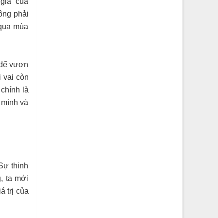
 giá” của
ông phải
 qua mùa
 để vươn
 vai còn
chính là
 mình và
Sự thinh
, ta mới
 trị của