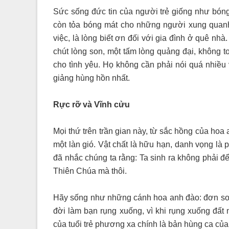
Sức sống đức tin của người trẻ giống như bón
còn tỏa bóng mát cho những người xung quanh.
việc, là lòng biết ơn đối với gia đình ở quê nh
chút lòng son, một tấm lòng quảng đại, không t
cho tình yêu. Họ không cần phải nói quá nhiều 
giảng hùng hồn nhất.
Rực rỡ và Vĩnh cửu
Mọi thứ trên trần gian này, từ sắc hồng của hoa 
một làn gió. Vật chất là hữu hạn, danh vọng là 
đã nhắc chúng ta rằng: Ta sinh ra không phải để 
Thiên Chúa mà thôi.
Hãy sống như những cánh hoa anh đào: đơn sơ,
đời làm bạn rụng xuống, vì khi rụng xuống đất 
của tuổi trẻ phương xa chính là bản hùng ca của