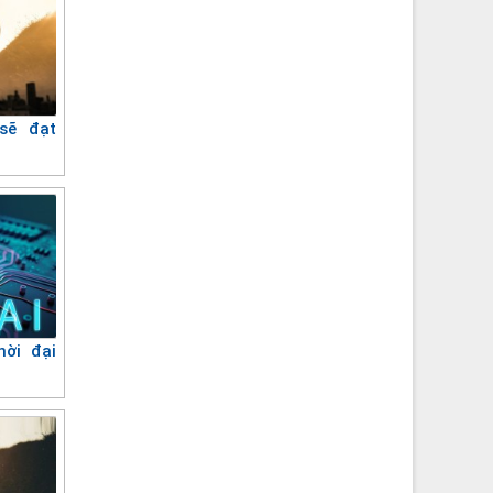
sẽ đạt
hời đại