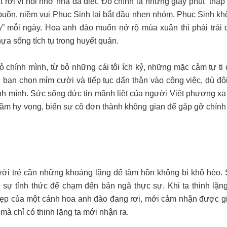
rơi vì nỗi nhớ nhà da diết. Đó chính là những giây phút “thập
i buồn, niềm vui Phục Sinh lại bắt đầu nhen nhóm. Phục Sinh kh
 dậy” mỗi ngày. Hoa anh đào muốn nở rộ mùa xuân thì phải trải
hựa sống tích tụ trong huyết quản.
ỏ chính mình, từ bỏ những cái tôi ích kỷ, những mặc cảm tự ti
 bạn chọn mỉm cười và tiếp tục dấn thân vào công việc, dù đôi
ính mình. Sức sống đức tin mãnh liệt của người Việt phương xa 
ầm hy vọng, biến sự cô đơn thành không gian để gặp gỡ chính
gười trẻ cần những khoảng lặng để tâm hồn không bị khô héo. 
 sự tỉnh thức để chạm đến bản ngã thực sự. Khi ta thinh lặng
ẹp của một cánh hoa anh đào đang rơi, mới cảm nhận được giá
mà chỉ có thinh lặng ta mới nhận ra.