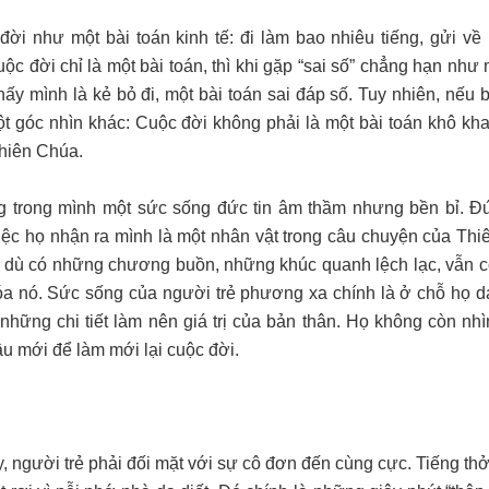
ời như một bài toán kinh tế: đi làm bao nhiêu tiếng, gửi về
ộc đời chỉ là một bài toán, thì khi gặp “sai số” chẳng hạn như 
hấy mình là kẻ bỏ đi, một bài toán sai đáp số. Tuy nhiên, nếu 
t góc nhìn khác: Cuộc đời không phải là một bài toán khô kha
Thiên Chúa.
g trong mình một sức sống đức tin âm thầm nhưng bền bỉ. Đứ
ệc họ nhận ra mình là một nhân vật trong câu chuyện của Thi
n dù có những chương buồn, những khúc quanh lệch lạc, vẫn có
 hóa nó. Sức sống của người trẻ phương xa chính là ở chỗ họ 
những chi tiết làm nên giá trị của bản thân. Họ không còn nh
u mới để làm mới lại cuộc đời.
 người trẻ phải đối mặt với sự cô đơn đến cùng cực. Tiếng thở