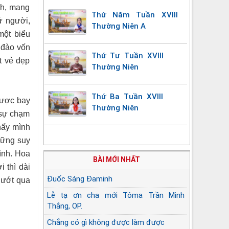
nh, mang
Thứ Năm Tuần XVIII
ứ người,
Thường Niên A
một biểu
 đào vốn
Thứ Tư Tuần XVIII
t vẻ đẹp
Thường Niên
Thứ Ba Tuần XVIII
được bay
Thường Niên
 sự chạm
thấy mình
hững suy
ình. Hoa
BÀI MỚI NHẤT
 thì dài
Đuốc Sáng Đaminh
lướt qua
Lễ tạ ơn cha mới Tôma Trần Minh
Thắng, OP.
Chẳng có gì không được làm được