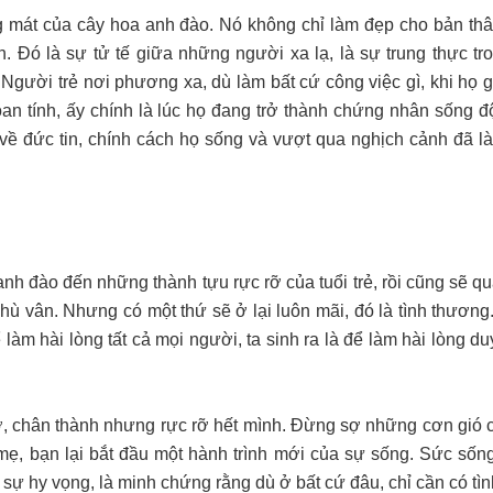
g mát của cây hoa anh đào. Nó không chỉ làm đẹp cho bản th
 Đó là sự tử tế giữa những người xa lạ, là sự trung thực tr
à. Người trẻ nơi phương xa, dù làm bất cứ công việc gì, khi họ
oan tính, ấy chính là lúc họ đang trở thành chứng nhân sống đ
về đức tin, chính cách họ sống và vượt qua nghịch cảnh đã là
anh đào đến những thành tựu rực rỡ của tuổi trẻ, rồi cũng sẽ q
phù vân. Nhưng có một thứ sẽ ở lại luôn mãi, đó là tình thương
làm hài lòng tất cả mọi người, ta sinh ra là để làm hài lòng du
 chân thành nhưng rực rỡ hết mình. Đừng sợ những cơn gió 
mẹ, bạn lại bắt đầu một hành trình mới của sự sống. Sức sống
 sự hy vọng, là minh chứng rằng dù ở bất cứ đâu, chỉ cần có tì