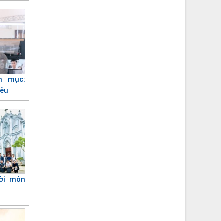
nh mục:
yêu
ười môn