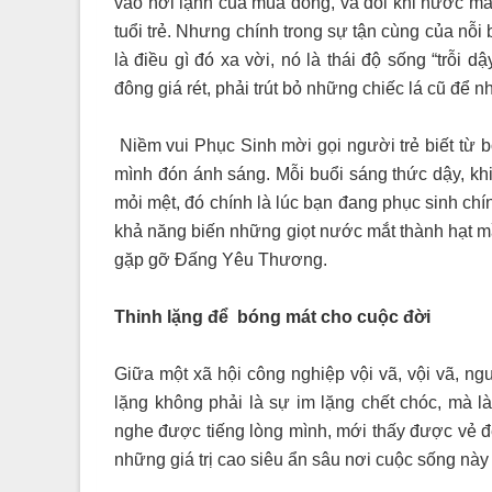
vào hơi lạnh của mùa đông, và đôi khi nước mắt 
tuổi trẻ. Nhưng chính trong sự tận cùng của nỗ
là điều gì đó xa vời, nó là thái độ sống “trỗi
đông giá rét, phải trút bỏ những chiếc lá cũ để n
Niềm vui Phục Sinh mời gọi người trẻ biết từ b
mình đón ánh sáng. Mỗi buổi sáng thức dậy, khi
mỏi mệt, đó chính là lúc bạn đang phục sinh ch
khả năng biến những giọt nước mắt thành hạt m
gặp gỡ Đấng Yêu Thương.
Thinh lặng để bóng mát cho cuộc đời
Giữa một xã hội công nghiệp vội vã, vội vã, n
lặng không phải là sự im lặng chết chóc, mà là
nghe được tiếng lòng mình, mới thấy được vẻ đ
những giá trị cao siêu ẩn sâu nơi cuộc sống này 