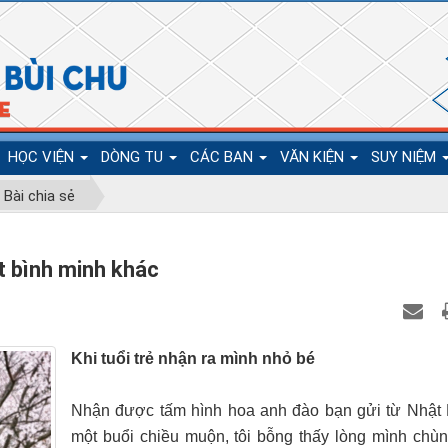
HỌC VIỆN
DÒNG TU
CÁC BAN
VĂN KIỆN
SUY NIỆM
Bài chia sẻ
t bình minh khác
Khi tuổi trẻ nhận ra mình nhỏ bé
Nhận được tấm hình hoa anh đào bạn gửi từ Nhật
một buổi chiều muộn, tôi bỗng thấy lòng mình chù