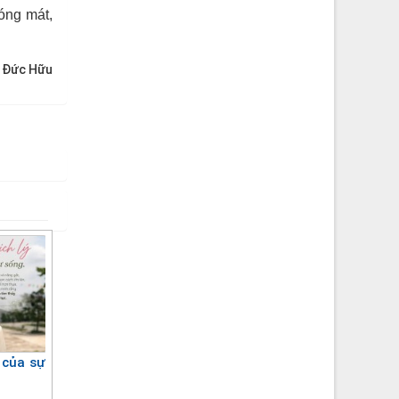
bóng mát,
:
Đức Hữu
 của sự