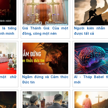
 là tiếng
Giá Thánh Giá: Của một
Người kiên nhẫn 
bình minh
đồng, công một nén
được tất cả
một chữ
Ngắm đứng và Cảm thức
AI - Tháp Babel t
Đức tin
mới