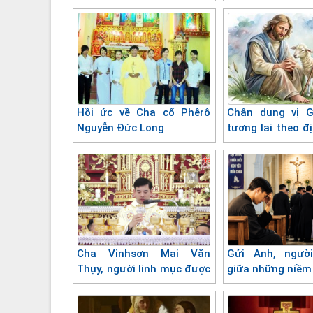
Hồi ức về Cha cố Phêrô
Chân dung vị 
Nguyễn Đức Long
tương lai theo đ
của Thượng H
Giám mục
Cha Vinhsơn Mai Văn
Gửi Anh, người
Thụy, người linh mục được
giữa những niềm 
nhào nắn bởi Thập giá