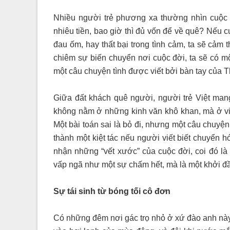
Nhiều người trẻ phương xa thường nhìn cuộc đ
nhiêu tiền, bao giờ thì đủ vốn để về quê? Nếu cu
đau ốm, hay thất bại trong tình cảm, ta sẽ cảm t
chiêm sự biến chuyển nơi cuộc đời, ta sẽ có mộ
một câu chuyện tình được viết bởi bàn tay của 
Giữa đất khách quê người, người trẻ Việt man
không nằm ở những kinh văn khô khan, mà ở vi
Một bài toán sai là bỏ đi, nhưng một câu chuyệ
thành một kiệt tác nếu người viết biết chuyển
nhận những “vết xước” của cuộc đời, coi đó là 
vấp ngã như một sự chấm hết, mà là một khởi đầ
Sự tái sinh từ bóng tối cô đơn
Có những đêm nơi gác trọ nhỏ ở xứ đào anh này,