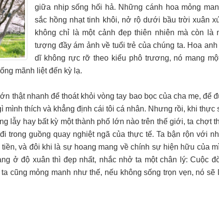
giữa nhịp sống hối hả. Những cánh hoa mỏng ma
sắc hồng nhạt tinh khôi, nở rộ dưới bầu trời xuân x
không chỉ là một cảnh đẹp thiên nhiên mà còn là 
tượng đầy ám ảnh về tuổi trẻ của chúng ta. Hoa anh
dĩ không rực rỡ theo kiểu phô trương, nó mang mộ
ống mãnh liệt đến kỳ lạ.
lớn thật nhanh để thoát khỏi vòng tay bao bọc của cha mẹ, để 
 mình thích và khẳng định cái tôi cá nhân. Nhưng rồi, khi thực
 lẫy hay bất kỳ một thành phố lớn nào trên thế giới, ta chợt 
đi trong guồng quay nghiệt ngã của thực tế. Ta bận rộn với n
tiền, và đôi khi là sự hoang mang về chính sự hiện hữu của m
ng ở độ xuân thì đẹp nhất, nhắc nhở ta một chân lý: Cuộc đời
g ta cũng mỏng manh như thế, nếu không sống trọn vẹn, nó sẽ 