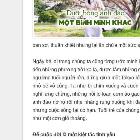
ban sơ, thuần khiết nhưng lại ẩn chứa một sức s
Ngày bé, ai trong chúng ta cũng từng ước mình 
đến những phương trời xa lạ, được làm những gì
ngưỡng tuổi người lớn, đứng giữa một Tokyo lộng
nhỏ bé vô cùng. Ta như bị chìm xuống và cuốn 
nghĩ lưng chừng, những nỗi lo toan cơm áo gạo 
anh đào nở rộ rồi nhẹ nhàng rụng xuống khi đa
nhưng cuộc sống lại có hạn. Tuổi trẻ của chún
như một cơn gió thoảng.
Để cuộc đời là một kiệt tác tình yêu