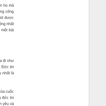
ân họ mà
ong công
 giữ được
ộng nhất
 một bài
ua đi như
. Đức tin
y nhất là
của cuộc
 đức tin
nh yêu và