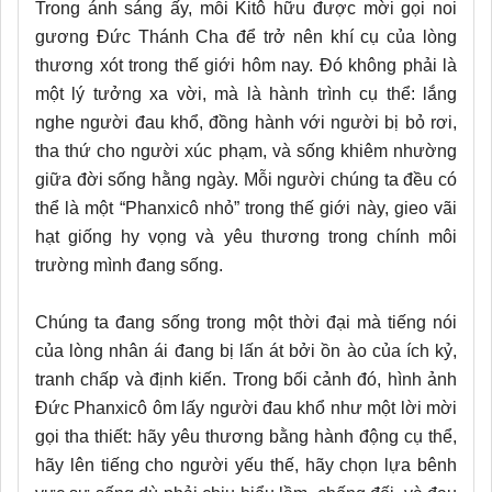
Trong ánh sáng ấy, mỗi Kitô hữu được mời gọi noi
gương Đức Thánh Cha để trở nên khí cụ của lòng
thương xót trong thế giới hôm nay. Đó không phải là
một lý tưởng xa vời, mà là hành trình cụ thể: lắng
nghe người đau khổ, đồng hành với người bị bỏ rơi,
tha thứ cho người xúc phạm, và sống khiêm nhường
giữa đời sống hằng ngày. Mỗi người chúng ta đều có
thể là một “Phanxicô nhỏ” trong thế giới này, gieo vãi
hạt giống hy vọng và yêu thương trong chính môi
trường mình đang sống.
Chúng ta đang sống trong một thời đại mà tiếng nói
của lòng nhân ái đang bị lấn át bởi ồn ào của ích kỷ,
tranh chấp và định kiến. Trong bối cảnh đó, hình ảnh
Đức Phanxicô ôm lấy người đau khổ như một lời mời
gọi tha thiết: hãy yêu thương bằng hành động cụ thể,
hãy lên tiếng cho người yếu thế, hãy chọn lựa bênh