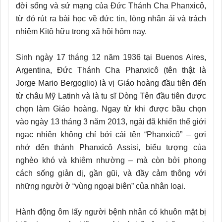
đời sống và sứ mạng của Đức Thánh Cha Phanxicô,
từ đó rút ra bài học về đức tin, lòng nhân ái và trách
nhiệm Kitô hữu trong xã hội hôm nay.
Sinh ngày 17 tháng 12 năm 1936 tại Buenos Aires,
Argentina, Đức Thánh Cha Phanxicô (tên thật là
Jorge Mario Bergoglio) là vị Giáo hoàng đầu tiên đến
từ châu Mỹ Latinh và là tu sĩ Dòng Tên đầu tiên được
chọn làm Giáo hoàng. Ngay từ khi được bầu chọn
vào ngày 13 tháng 3 năm 2013, ngài đã khiến thế giới
ngạc nhiên không chỉ bởi cái tên “Phanxicô” – gợi
nhớ đến thánh Phanxicô Assisi, biểu tượng của
nghèo khó và khiêm nhường – mà còn bởi phong
cách sống giản dị, gần gũi, và đầy cảm thông với
những người ở “vùng ngoại biên” của nhân loại.
Hành động ôm lấy người bệnh nhân có khuôn mặt bị