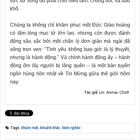
vực sự sống dù phải chịu hiểu lầm, chống đối, và đau
khổ.
Chúng ta không chỉ khâm phục một Đức Giáo hoàng
có tấm lòng mục tử lớn lao, nhưng còn được đánh
động sâu sắc bởi một chân lý đơn giản mà ngài đã
sống trọn vẹn: "Tình yêu không bao giờ là lý thuyết,
nhưng là hành động." Và chính hành động ấy – hành
động ôm lấy người bị lãng quên – là một bản tuyên
ngôn hùng hồn nhất về Tin Mừng giữa thế giới hôm
nay.
Tác giả:
Lm. Anmai, CSsR
Tags:
khuôn mặt
,
khoảnh khắc
,
hiểm nghèo