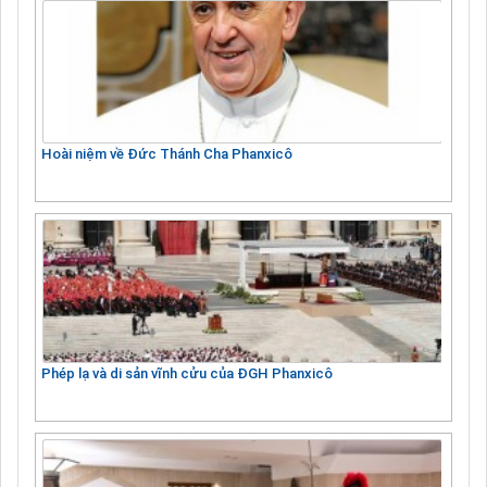
Hoài niệm về Đức Thánh Cha Phanxicô
Phép lạ và di sản vĩnh cửu của ĐGH Phanxicô