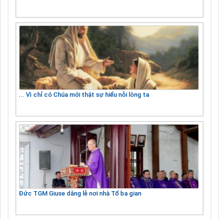
... Vì chỉ có Chúa mới thật sự hiểu nỗi lòng ta
Đức TGM Giuse dâng lễ nơi nhà Tổ ba gian