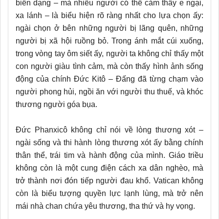
biến dạng – mà nhiều người có thể cảm thấy e ngại,
xa lánh – là biểu hiện rõ ràng nhất cho lựa chọn ấy:
ngài chọn ở bên những người bị lãng quên, những
người bị xã hội ruồng bỏ. Trong ánh mắt cúi xuống,
trong vòng tay ôm siết ấy, người ta không chỉ thấy một
con người giàu tình cảm, mà còn thấy hình ảnh sống
động của chính Đức Kitô – Đấng đã từng chạm vào
người phong hủi, ngồi ăn với người thu thuế, và khóc
thương người góa bụa.
Đức Phanxicô không chỉ nói về lòng thương xót –
ngài sống và thi hành lòng thương xót ấy bằng chính
thân thể, trái tim và hành động của mình. Giáo triều
không còn là một cung điện cách xa dân nghèo, mà
trở thành nơi đón tiếp người đau khổ. Vatican không
còn là biểu tượng quyền lực lạnh lùng, mà trở nên
mái nhà chan chứa yêu thương, tha thứ và hy vọng.