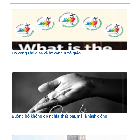
Hy vọng thế gian và hy vọng Kitô giáo
Buông bỏ không có nghĩa thất bại, mà là hành động