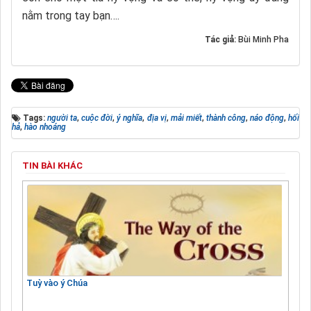
nằm trong tay bạn….
Tác giả:
Bùi Minh Pha
Tags:
người ta
,
cuộc đời
,
ý nghĩa
,
địa vị
,
mải miết
,
thành công
,
náo động
,
hối
hả
,
hào nhoáng
TIN BÀI KHÁC
Tuỳ vào ý Chúa