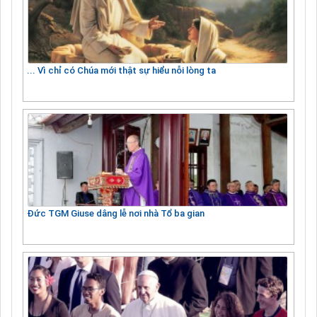
... Vì chỉ có Chúa mới thật sự hiểu nỗi lòng ta
Đức TGM Giuse dâng lễ nơi nhà Tổ ba gian