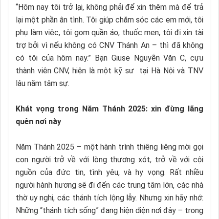
“Hôm nay tôi trở lại, không phải để xin thêm mà để trả
lại một phần ân tình. Tôi giúp chăm sóc các em mới, tôi
phụ làm việc, tôi gom quần áo, thuốc men, tôi đi xin tài
trợ bởi vì nếu không có CNV Thánh An – thì đã không
có tôi của hôm nay.” Bạn Giuse Nguyễn Văn C, cựu
thành viên CNV, hiện là một kỹ sư tại Hà Nội và TNV
lâu năm tâm sự.
Khát vọng trong Năm Thánh 2025: xin đừng lãng
quên nơi này
Năm Thánh 2025 – một hành trình thiêng liêng mời gọi
con người trở về với lòng thương xót, trở về với cội
nguồn của đức tin, tình yêu, và hy vọng. Rất nhiều
người hành hương sẽ đi đến các trung tâm lớn, các nhà
thờ uy nghi, các thánh tích lộng lẫy. Nhưng xin hãy nhớ:
Những “thánh tích sống” đang hiện diện nơi đây – trong