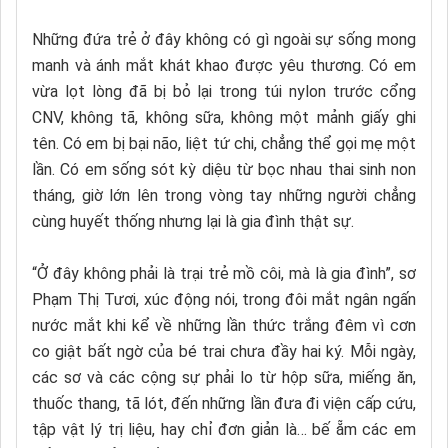
Những đứa trẻ ở đây không có gì ngoài sự sống mong
manh và ánh mắt khát khao được yêu thương. Có em
vừa lọt lòng đã bị bỏ lại trong túi nylon trước cổng
CNV, không tã, không sữa, không một mảnh giấy ghi
tên. Có em bị bại não, liệt tứ chi, chẳng thể gọi mẹ một
lần. Có em sống sót kỳ diệu từ bọc nhau thai sinh non
tháng, giờ lớn lên trong vòng tay những người chẳng
cùng huyết thống nhưng lại là gia đình thật sự.
“Ở đây không phải là trại trẻ mồ côi, mà là gia đình”, sơ
Phạm Thị Tươi, xúc động nói, trong đôi mắt ngân ngấn
nước mắt khi kể về những lần thức trắng đêm vì cơn
co giật bất ngờ của bé trai chưa đầy hai ký. Mỗi ngày,
các sơ và các cộng sự phải lo từ hộp sữa, miếng ăn,
thuốc thang, tã lót, đến những lần đưa đi viện cấp cứu,
tập vật lý trị liệu, hay chỉ đơn giản là… bế ẵm các em