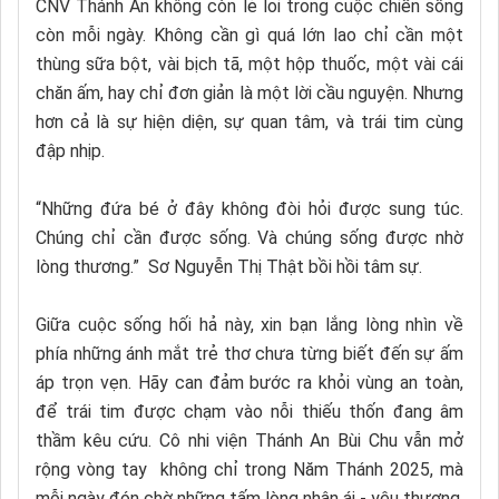
CNV Thánh An không còn lẻ loi trong cuộc chiến sống
còn mỗi ngày. Không cần gì quá lớn lao chỉ cần một
thùng sữa bột, vài bịch tã, một hộp thuốc, một vài cái
chăn ấm, hay chỉ đơn giản là một lời cầu nguyện. Nhưng
hơn cả là sự hiện diện, sự quan tâm, và trái tim cùng
đập nhịp.
“Những đứa bé ở đây không đòi hỏi được sung túc.
Chúng chỉ cần được sống. Và chúng sống được nhờ
lòng thương.” Sơ Nguyễn Thị Thật bồi hồi tâm sự.
Giữa cuộc sống hối hả này, xin bạn lắng lòng nhìn về
phía những ánh mắt trẻ thơ chưa từng biết đến sự ấm
áp trọn vẹn. Hãy can đảm bước ra khỏi vùng an toàn,
để trái tim được chạm vào nỗi thiếu thốn đang âm
thầm kêu cứu. Cô nhi viện Thánh An Bùi Chu vẫn mở
rộng vòng tay không chỉ trong Năm Thánh 2025, mà
mỗi ngày đón chờ những tấm lòng nhân ái - yêu thương,