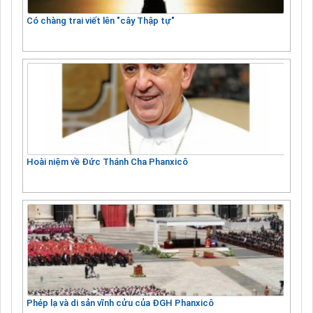
Có chàng trai viết lên "cây Thập tự"
Hoài niệm về Đức Thánh Cha Phanxicô
Phép lạ và di sản vĩnh cửu của ĐGH Phanxicô