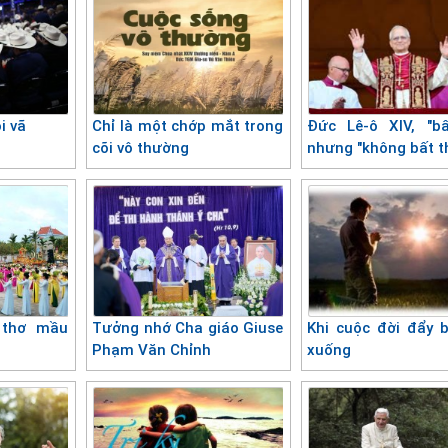
i vã
Chỉ là một chớp mắt trong
Đức Lê-ô XIV, "b
cõi vô thường
nhưng "không bất 
 thơ mầu
Tưởng nhớ Cha giáo Giuse
Khi cuộc đời đẩy 
Phạm Văn Chỉnh
xuống