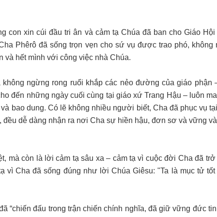
g con xin cúi đầu tri ân và cảm tạ Chúa đã ban cho Giáo Hội 
 Cha Phêrô đã sống trọn vẹn cho sứ vụ được trao phó, không 
n và hết mình với công việc nhà Chúa.
 không ngừng rong ruổi khắp các nẻo đường của giáo phận 
ho đến những ngày cuối cùng tại giáo xứ Trang Hậu – luôn ma
 và bao dung. Có lẽ không nhiều người biết, Cha đã phục vụ tại
, đều dễ dàng nhận ra nơi Cha sự hiền hậu, đơn sơ và vững và
ệt, mà còn là lời cảm tạ sâu xa – cảm tạ vì cuộc đời Cha đã tr
ạ vì Cha đã sống đúng như lời Chúa Giêsu: "Ta là mục tử tốt 
đã “chiến đấu trong trận chiến chính nghĩa, đã giữ vững đức ti