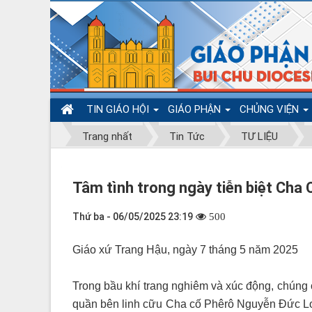
TIN GIÁO HỘI
GIÁO PHẬN
CHỦNG VIỆN
Trang nhất
Tin Tức
TƯ LIỆU
Tâm tình trong ngày tiễn biệt Cha
Thứ ba - 06/05/2025 23:19
500
Giáo xứ Trang Hậu, ngày 7 tháng 5 năm 2025
Trong bầu khí trang nghiêm và xúc động, chúng 
quần bên linh cữu Cha cố Phêrô Nguyễn Đức Lon