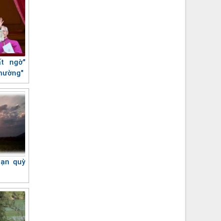
ất ngờ"
thường"
bạn quỳ