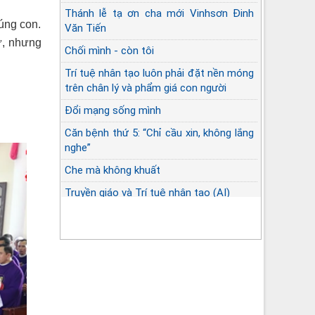
Thánh lễ tạ ơn cha mới Vinhsơn Đinh
húng con.
Văn Tiến
ừ, nhưng
Chối mình - còn tôi
Trí tuệ nhân tạo luôn phải đặt nền móng
trên chân lý và phẩm giá con người
Đổi mạng sống mình
Căn bệnh thứ 5: “Chỉ cầu xin, không lắng
nghe”
Che mà không khuất
Truyền giáo và Trí tuệ nhân tạo (AI)