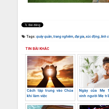
Tags:
quây quần
,
trang nghiêm
,
đại gia
,
xúc động
,
linh 
TIN BÀI KHÁC
Cách tập trung vào Chúa
Ngày của Mẹ 1
khi làm việc
vinh người Mẹ tr
người Mẹ thiên q