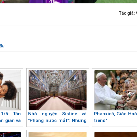
Tác giả:
cữu
1/5: Tôn
Nhà nguyện Sistine và
Phanxicô, Giáo Hoà
ần gian và
"Phòng nước mắt": Những
trend"
uốc
địa điểm linh thiêng trong
nghi thức bầu Giáo hoàng