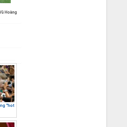
Vũ Hoàng
ng "hot