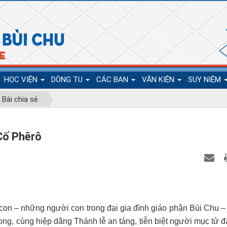
HỌC VIỆN
DÒNG TU
CÁC BAN
VĂN KIỆN
SUY NIỆM
Bài chia sẻ
 Cố Phêrô
con – những người con trong đại gia đình giáo phận Bùi Chu –
g, cùng hiệp dâng Thánh lễ an táng, tiễn biệt người mục tử đ