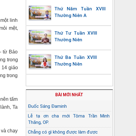
Thứ Năm Tuần XVIII
Thường Niên A
một linh
mỏi mệt,
Thứ Tư Tuần XVIII
Thường Niên
– từ Báo
Thứ Ba Tuần XVIII
ng trong
Thường Niên
 14 giáo
ng trong
BÀI MỚI NHẤT
ở nên tấm
Đuốc Sáng Đaminh
lành, Ta
Lễ tạ ơn cha mới Tôma Trần Minh
Thắng, OP.
n và chạy
Chẳng có gì không được làm được