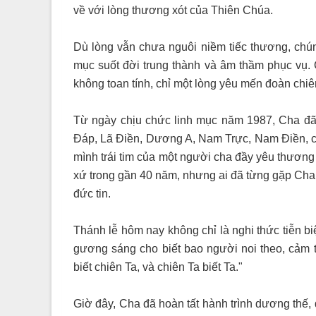
về với lòng thương xót của Thiên Chúa.
Dù lòng vẫn chưa nguôi niềm tiếc thương, chún
mục suốt đời trung thành và âm thầm phục vụ.
không toan tính, chỉ một lòng yêu mến đoàn chiê
Từ ngày chịu chức linh mục năm 1987, Cha đã
Đáp, Lã Điền, Dương A, Nam Trực, Nam Điền, c
mình trái tim của một người cha đầy yêu thương
xứ trong gần 40 năm, nhưng ai đã từng gặp Cha
đức tin.
Thánh lễ hôm nay không chỉ là nghi thức tiễn bi
gương sáng cho biết bao người noi theo, cảm t
biết chiên Ta, và chiên Ta biết Ta."
Giờ đây, Cha đã hoàn tất hành trình dương thế, 