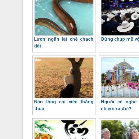
Lươn ngắn lại chê chạch
Đừng chụp mũ vộ
dài
Bận lòng chi việc thắng
Người có nghe
thua
nhiệm ra đời?