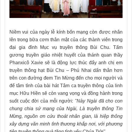
Niềm vui của ngày lễ kính bổn mạng còn được nhân
lên trong bữa cơm thân mật của các thành viên trong
đại gia đình Mục vụ truyền thông Bùi Chu. Tấm
gương truyền giáo nhiệt huyết của thánh quan thầy
Phanxicô Xavie sẽ là động lực thúc đẩy anh chị em
truyền thông hạt Bùi Chu – Phú Nhai dấn thân hơn
trên con đường đem Tin Mừng đến cho mọi người và
để tâm tình của bài hát Tâm ca truyền thông của linh
mục Hữu Hiền sẽ còn vang vọng và đồng hành trong
suốt cuộc đời của mỗi người:
"Này Ngài đã cho con
chung chia sứ mạng của Ngài, Là truyền thông Tin
Mừng, nguồn ơn cứu thoát nhân gian, là hiệp thông
xây dựng văn minh tình thương khắp nơi, với phương
tiện truyền thông quà tặng tình yêu Chúa Trời"
.