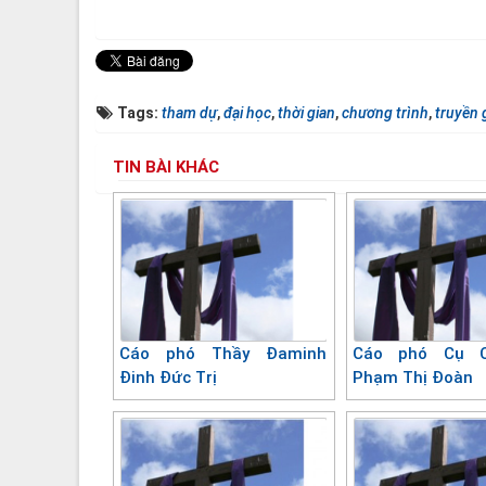
Tags:
tham dự
,
đại học
,
thời gian
,
chương trình
,
truyền 
TIN BÀI KHÁC
Cáo phó Thầy Đaminh
Cáo phó Cụ C
Đinh Đức Trị
Phạm Thị Đoàn