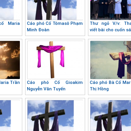
ố Maria
Cáo phó Cố Tômasô Phạm
Thư ngỏ V/v: Th
Minh Đoàn
viết bài cho cuốn s
aria Trần
Cáo phó Cố Gioakim
Cáo phó Bà Cố Mar
Nguyễn Văn Tuyến
Thị Hồng