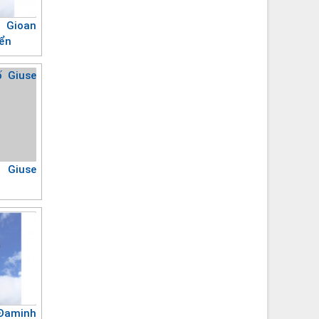
 Gioan
iển
 Giuse
Đaminh