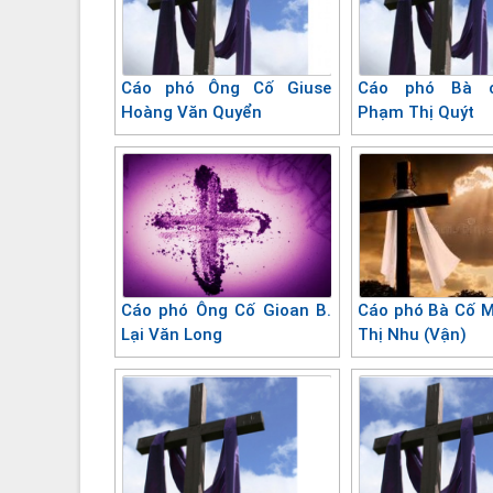
Cáo phó Ông Cố Giuse
Cáo phó Bà c
Hoàng Văn Quyển
Phạm Thị Quýt
Cáo phó Ông Cố Gioan B.
Cáo phó Bà Cố M
Lại Văn Long
Thị Nhu (Vận)