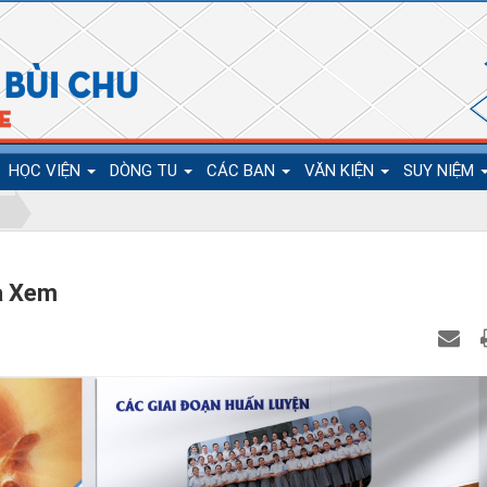
HỌC VIỆN
DÒNG TU
CÁC BAN
VĂN KIỆN
SUY NIỆM
à Xem