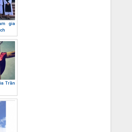
am gia
ách
ia Trần