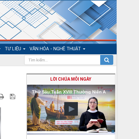
TƯ LIỆU
VĂN HÓA - NGHỆ THUẬT
LỜI CHÚA MỖI NGÀY
Thứ Sáu Tuần XVIII Thường Niên A