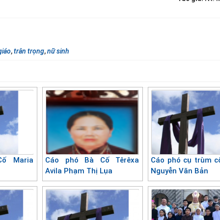
giáo
,
trân trọng
,
nữ sinh
ố Maria
Cáo phó Bà Cố Têrêxa
Cáo phó cụ trùm c
Avila Phạm Thị Lụa
Nguyễn Văn Bản