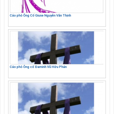
Cáo phó Ông Cố Giuse Nguyễn Văn Thịnh
Cáo phó Ông cố Đaminh Vũ Hữu Phán