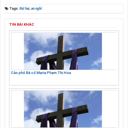
Tags:
thứ hai
,
an nghỉ
TIN BÀI KHÁC
Cáo phó Bà cố Maria Phạm Thị Hoa