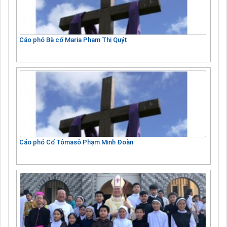
Cáo phó Bà cố Maria Phạm Thị Quýt
Cáo phó Cố Tômasô Phạm Minh Đoàn