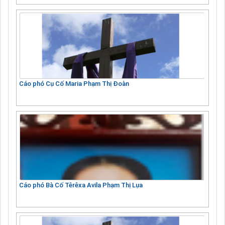
Cáo phó Cụ Cố Maria Phạm Thị Đoàn
Cáo phó Bà Cố Têrêxa Avila Phạm Thị Lụa