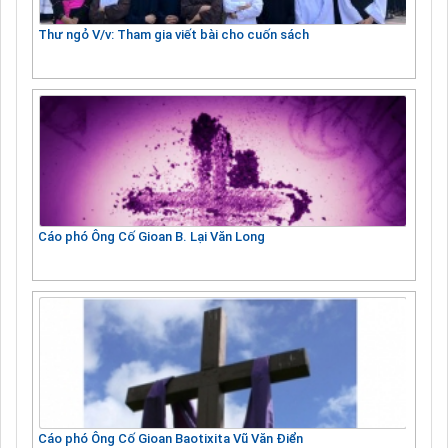
Thư ngỏ V/v: Tham gia viết bài cho cuốn sách
Cáo phó Ông Cố Gioan B. Lại Văn Long
Cáo phó Ông Cố Gioan Baotixita Vũ Văn Điển