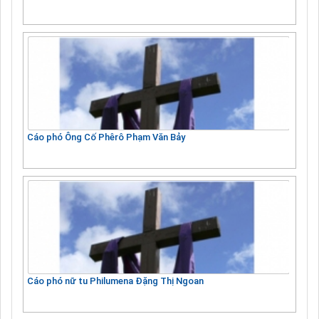
Cáo phó Ông Cố Phêrô Phạm Văn Bảy
Cáo phó nữ tu Philumena Đặng Thị Ngoan