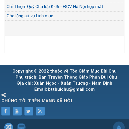
Chỉ Thiện: Quý Cha lớp K.06 - ĐCV Hà Nội họp mặt
Góc lặng sứ vụ Linh mục
Copyright © 2022 thuộc về Tòa Giám Mục Bùi Chu
Phụ trách: Ban Truyền Thông Giáo Phận Bùi Chu
Địa chỉ: Xuân Ngọc - Xuân Trường - Nam Định
Email: bttbuichu@gmail.com
CHÚNG TÔI TRÊN MẠNG XÃ HỘI