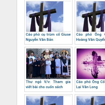
Cáo phó cụ trùm cố Giuse
Cáo phó Ông 
Nguyễn Văn Bản
Hoàng Văn Quyể
Thư ngỏ V/v: Tham gia
Cáo phó Ông Cố
viết bài cho cuốn sách
Lại Văn Long