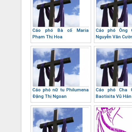
Cáo phó Bà cố Maria
Cáo phó Ông 
Phạm Thị Hoa
Nguyễn Văn Cườ
Cáo phó nữ tu Philumena
Cáo phó Cha 
Đặng Thị Ngoan
Baotixita Vũ Hân