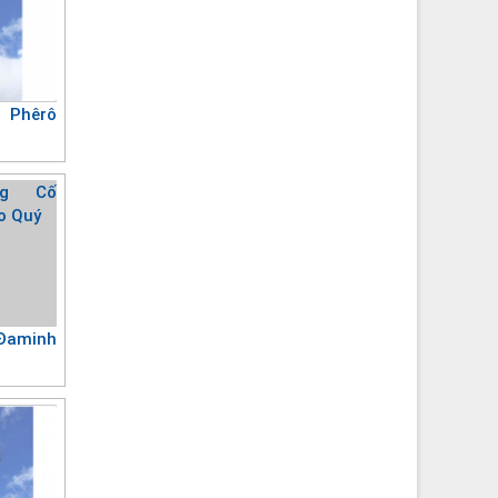
 Phêrô
Đaminh