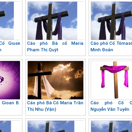
Cố Giuse
Cáo phó Bà cố Maria
Cáo phó Cố Tômas
n
Phạm Thị Quýt
Minh Đoàn
 Gioan B.
Cáo phó Bà Cố Maria Trần
Cáo phó Cố Gi
Thị Nhu (Vận)
Nguyễn Văn Tuyến