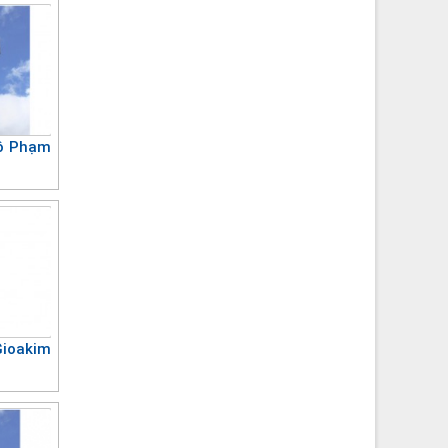
ô Phạm
oakim