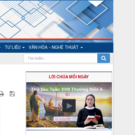
TƯ LIỆU
VĂN HÓA - NGHỆ THUẬT
LỜI CHÚA MỖI NGÀY
Thứ Sáu Tuần XVIII Thường Niên A