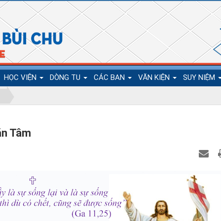
HỌC VIỆN
DÒNG TU
CÁC BAN
VĂN KIỆN
SUY NIỆM
ăn Tâm