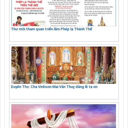
Thư mời tham quan triển lãm Phép lạ Thánh Thể
Duyên Thọ: Cha Vinhsơn Mai Văn Thuỵ dâng lễ tạ ơn