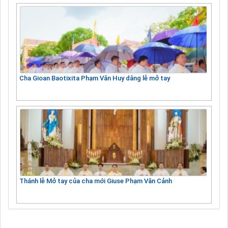
Cha Gioan Baotixita Phạm Văn Huy dâng lễ mở tay
Thánh lễ Mở tay của cha mới Giuse Phạm Văn Cảnh