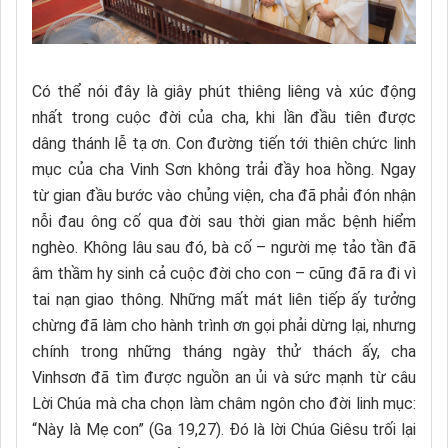
Có thể nói đây là giây phút thiêng liêng và xúc động
nhất trong cuộc đời của cha, khi lần đầu tiên được
dâng thánh lễ tạ ơn. Con đường tiến tới thiên chức linh
mục của cha Vinh Sơn không trải đầy hoa hồng. Ngay
từ gian đầu bước vào chủng viện, cha đã phải đón nhận
nỗi đau ông cố qua đời sau thời gian mắc bệnh hiểm
nghèo. Không lâu sau đó, bà cố – người mẹ tảo tần đã
âm thầm hy sinh cả cuộc đời cho con – cũng đã ra đi vì
tai nạn giao thông. Những mất mát liên tiếp ấy tưởng
chừng đã làm cho hành trình ơn gọi phải dừng lại, nhưng
chính trong những tháng ngày thử thách ấy, cha
Vinhsơn đã tìm được nguồn an ủi và sức mạnh từ câu
Lời Chúa mà cha chọn làm châm ngôn cho đời linh mục:
“Này là Mẹ con” (Ga 19,27). Đó là lời Chúa Giêsu trối lại