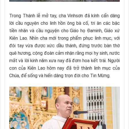
Trong Thánh lễ mở tay, cha Vinhsơn đã kính cẩn dâng
lời cầu nguyện cho linh hồn ông bà cố, tri ân các bậc
tiền nhân và cầu nguyện cho Giáo họ Đaminh, Giáo xứ
Kiên Lao. Nhìn cha mới trong phẩm phục linh mục, với
đôi tay vừa được xức dầu thánh, đứng trước bàn thờ
quê hương, cộng đoàn cảm nhận rằng mọi hy sinh, nước
mắt và lời kinh năm xưa nay đã đơm hoa kết trái. Người
con của Kiên Lao hôm nay đã trở thành linh mục của
Chúa, để sống và hiến dâng trọn đời cho Tin Mừng.