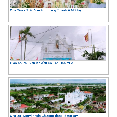
Cha Giuse Trần Văn Hợp dâng Thánh lễ Mở tay
Giáo họ Phú Văn lần đầu có Tân Linh mục
Cha JB. Nguyễn Văn Chương dâng lễ mở tay