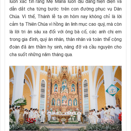
luôn xác tín rằng Mẹ Maria luôn dịu dàng hiện diện và
dẫn dắt cha từng bước trên con đường phục vụ Dân
Chúa. Vì thế, Thánh lễ tạ ơn hôm nay không chỉ là lời
cảm tạ Thiên Chúa vì hồng ân linh mục cao quý, mà còn
là lời tri ân sâu xa đối với ông bà cố, các anh chị em
trong gia đình, quý ân nhân, thân nhân và toàn thể cộng
đoàn đã âm thầm hy sinh, nâng đỡ và cầu nguyện cho
cha suốt những năm tháng qua.