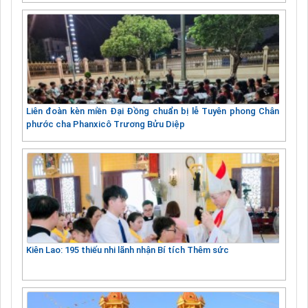
Liên đoàn kèn miền Đại Đồng chuẩn bị lễ Tuyên phong Chân
phước cha Phanxicô Trương Bửu Diệp
Kiên Lao: 195 thiếu nhi lãnh nhận Bí tích Thêm sức