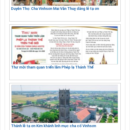
Duyên Thọ: Cha Vinhsơn Mai Văn Thuỵ dâng lễ tạ ơn
Thư mời tham quan triển lãm Phép lạ Thánh Thể
Thánh lễ tạ ơn Kim khánh linh mục cha cố Vinhsơn