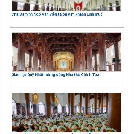
Cha Đaminh Ngô Văn Viễn tạ ơn Kim khánh Linh mục
Giáo hạt Quỹ Nhất mừng công Nhà thờ Chính Toà