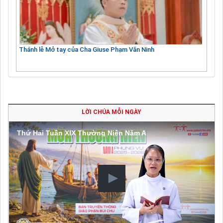
Thánh lễ Mở tay của Cha Giuse Phạm Văn Ninh
LỜI CHÚA MỖI NGÀY
Thứ Hai Tuần XIX Thường Niên Năm A