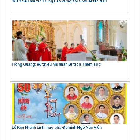
161 thiếu nhi xứ Trung Lao xưng tội rước lễ lần đầu
Hồng Quang: 86 thiếu nhi nhận Bí tích Thêm sức
Lễ Kim khánh Linh mục cha Đaminh Ngô Văn Viễn