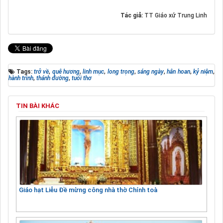
Tác giả:
TT Giáo xứ Trung Linh
Tags:
trở về
,
quê hương
,
linh mục
,
long trọng
,
sáng ngày
,
hân hoan
,
kỷ niệm
,
hành trình
,
thánh đường
,
tuổi thơ
TIN BÀI KHÁC
Giáo hạt Liễu Đề mừng công nhà thờ Chính toà