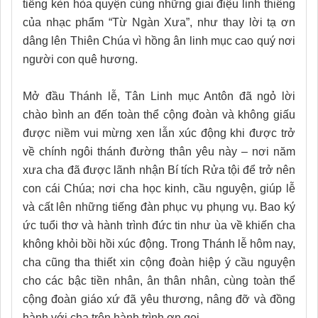
tiếng kèn hòa quyện cùng những giai điệu linh thiêng
của nhạc phẩm “Từ Ngàn Xưa”, như thay lời tạ ơn
dâng lên Thiên Chúa vì hồng ân linh mục cao quý nơi
người con quê hương.
Mở đầu Thánh lễ, Tân Linh mục Antôn đã ngỏ lời
chào bình an đến toàn thể cộng đoàn và không giấu
được niềm vui mừng xen lẫn xúc động khi được trở
về chính ngôi thánh đường thân yêu này – nơi năm
xưa cha đã được lãnh nhận Bí tích Rửa tội để trở nên
con cái Chúa; nơi cha học kinh, cầu nguyện, giúp lễ
và cất lên những tiếng đàn phục vụ phụng vụ. Bao ký
ức tuổi thơ và hành trình đức tin như ùa về khiến cha
không khỏi bồi hồi xúc động. Trong Thánh lễ hôm nay,
cha cũng tha thiết xin cộng đoàn hiệp ý cầu nguyện
cho các bậc tiền nhân, ân thân nhân, cùng toàn thể
cộng đoàn giáo xứ đã yêu thương, nâng đỡ và đồng
hành với cha trên hành trình ơn gọi.