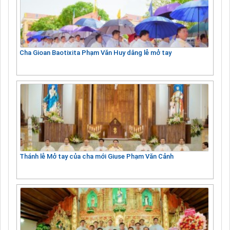
Cha Gioan Baotixita Phạm Văn Huy dâng lễ mở tay
Thánh lễ Mở tay của cha mới Giuse Phạm Văn Cảnh