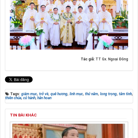
Tác giả:
TT Gx. Ngoại Đông
Tags:
giám mục
,
trở về
,
quê hương
,
linh mục
,
thứ năm
,
long trọng
,
tâm tình
,
thiên chúa
,
cử hành
,
hân hoan
TIN BÀI KHÁC