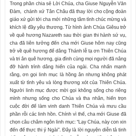
Trong phần chia sẻ Lời Chúa, cha Giuse Nguyễn Văn
Đàm, chánh xứ Tân Châu đã thay lời cho cộng đoàn
giáo xứ gửi tới cha mới những tâm tình chúc mừng và
khích lệ đầy yêu thương. Từ hình ảnh Chúa Giêsu trở
về quê hương Nazareth sau thời gian thi hành sứ vụ,
cha đã liên tưởng đến cha mới Giuse hôm nay cũng
trở về quê hương để dâng Thánh lễ tạ ơn Thiên Chúa
và tri ân quê hương, gia đình cùng mọi người đã nâng
đỡ hành trình dâng hiến của ngài. Cha nhấn mạnh
rằng, ơn gọi linh mục là hồng ân nhưng không phát
xuất từ tình yêu và lòng thương xót của Thiên Chúa.
Người linh mục được mời gọi không sống cho riêng
mình nhưng sống cho Chúa và tha nhân, hiến trọn
cuộc đời để làm vinh danh Thiên Chúa và mưu cầu
phần rỗi các linh hồn. Chính vì thế, cha mới Giuse đã
chọn câu châm ngôn linh mục: “Lạy Chúa, này con xin
đến để thực thi ý Ngài”. Đây là lời nguyện diễn tả tinh