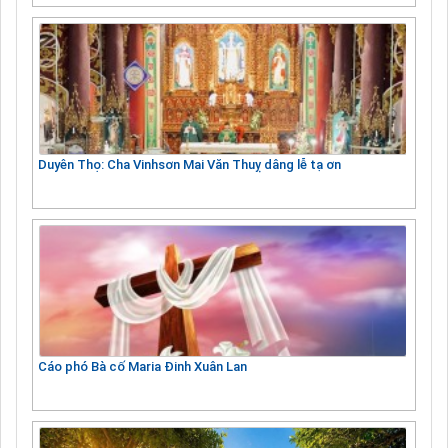
Duyên Thọ: Cha Vinhsơn Mai Văn Thuỵ dâng lễ tạ ơn
Cáo phó Bà cố Maria Đinh Xuân Lan