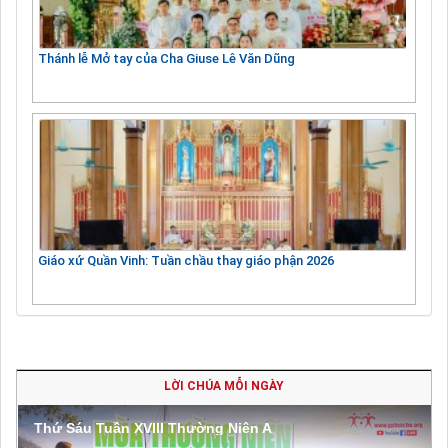
Thánh lễ Mở tay của Cha Giuse Lê Văn Dũng
Giáo xứ Quần Vinh: Tuần chầu thay giáo phận 2026
LỜI CHÚA MỖI NGÀY
Thứ Sáu Tuần XVIII Thường Niên A