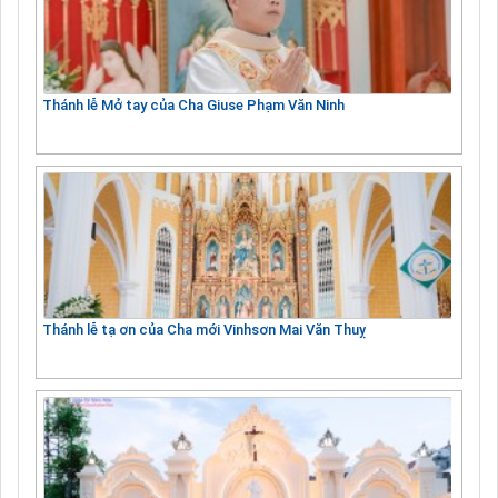
Thánh lễ Mở tay của Cha Giuse Phạm Văn Ninh
Thánh lễ tạ ơn của Cha mới Vinhsơn Mai Văn Thuỵ