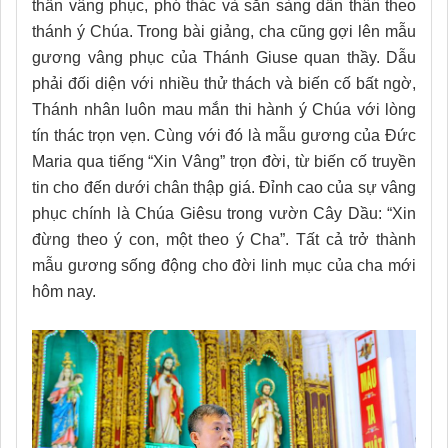
thần vâng phục, phó thác và sẵn sàng dấn thân theo
thánh ý Chúa. Trong bài giảng, cha cũng gợi lên mẫu
gương vâng phục của Thánh Giuse quan thầy. Dẫu
phải đối diện với nhiều thử thách và biến cố bất ngờ,
Thánh nhân luôn mau mắn thi hành ý Chúa với lòng
tín thác trọn vẹn. Cùng với đó là mẫu gương của Đức
Maria qua tiếng “Xin Vâng” trọn đời, từ biến cố truyền
tin cho đến dưới chân thập giá. Đỉnh cao của sự vâng
phục chính là Chúa Giêsu trong vườn Cây Dầu: “Xin
đừng theo ý con, một theo ý Cha”. Tất cả trở thành
mẫu gương sống động cho đời linh mục của cha mới
hôm nay.