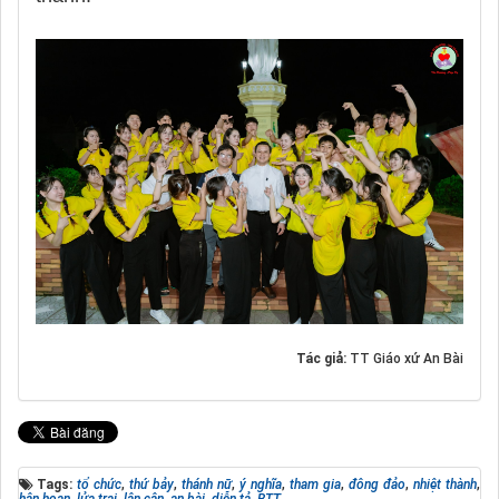
Tác giả:
TT Giáo xứ An Bài
Tags:
tổ chức
,
thứ bảy
,
thánh nữ
,
ý nghĩa
,
tham gia
,
đông đảo
,
nhiệt thành
,
hân hoan
,
lửa trại
,
lân cận
,
an bài
,
diễn tả
,
BTT