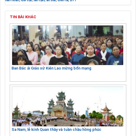
TIN BÀI KHÁC
Ban Bác ái Giáo xứ Kiên Lao mừng bổn mạng
Sa Nam, lễ kính Quan thầy và tuần chầu hồng phúc