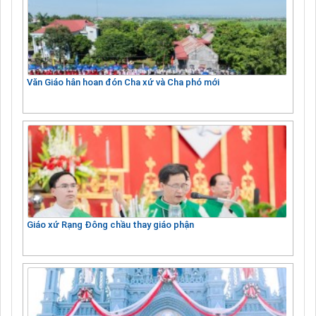
Văn Giáo hân hoan đón Cha xứ và Cha phó mới
Giáo xứ Rạng Đông chầu thay giáo phận