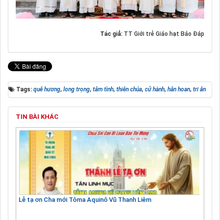
Tác giả:
TT Giới trẻ Giáo hạt Báo Đáp
Tags:
quê hương
,
long trọng
,
tâm tình
,
thiên chúa
,
cử hành
,
hân hoan
,
tri ân
TIN BÀI KHÁC
Lễ tạ ơn Cha mới Tôma Aquinô Vũ Thanh Liêm