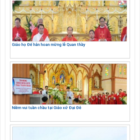
Giáo họ Đế hân hoan mừng lễ Quan thầy
Niềm vui tuần chầu tại Giáo xứ Đại Đê