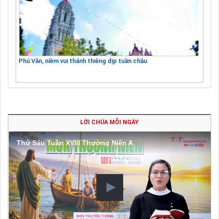
Phú Văn, niềm vui thánh thiêng dịp tuần chầu
LỜI CHÚA MỖI NGÀY
Thứ Sáu Tuần XVIII Thường Niên A