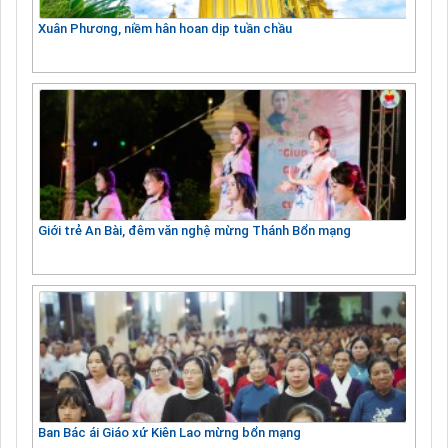
Xuân Phương, niềm hân hoan dịp tuần chầu
Giới trẻ An Bài, đêm văn nghệ mừng Thánh Bổn mạng
Ban Bác ái Giáo xứ Kiên Lao mừng bổn mạng