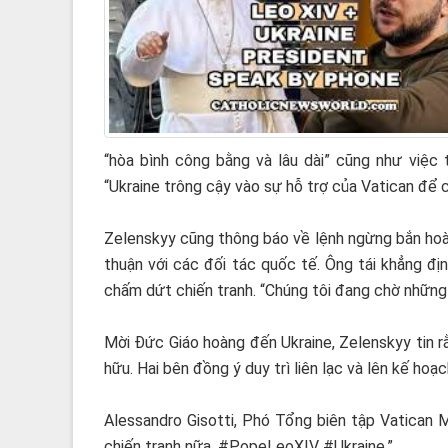
“hòa bình công bằng và lâu dài” cũng như việc 
“Ukraine trông cậy vào sự hỗ trợ của Vatican để
Zelenskyy cũng thông báo về lệnh ngừng bắn hoàn 
thuận với các đối tác quốc tế. Ông tái khẳng đ
chấm dứt chiến tranh. “Chúng tôi đang chờ những 
Mời Đức Giáo hoàng đến Ukraine, Zelenskyy tin r
hữu. Hai bên đồng ý duy trì liên lạc và lên kế hoạ
Alessandro Gisotti, Phó Tổng biên tập Vatican M
chiến tranh nữa. #PopeLeoXIV #Ukraine.”