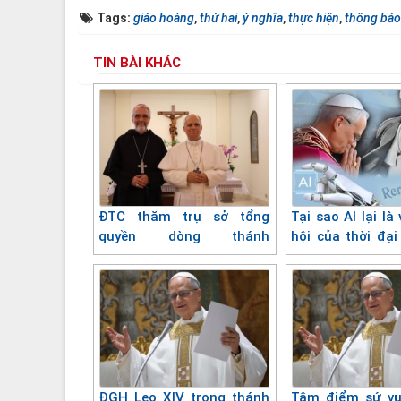
Tags:
giáo hoàng
,
thứ hai
,
ý nghĩa
,
thực hiện
,
thông báo
TIN BÀI KHÁC
ĐTC thăm trụ sở tổng
Tại sao AI lại là
quyền dòng thánh
hội của thời đại
Augustinô
đối với Đức Lêô X
ĐGH Leo XIV trong thánh
Tâm điểm sứ vụ