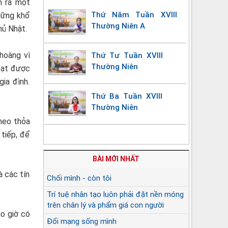
n ra một
Thứ Năm Tuần XVIII
hững khổ
Thường Niên A
hủ Nhật.
hoàng vì
Thứ Tư Tuần XVIII
Thường Niên
đạt được
ia đình.
Thứ Ba Tuần XVIII
Thường Niên
theo thỏa
tiếp, để
BÀI MỚI NHẤT
à các tín
Chối mình - còn tôi
Trí tuệ nhân tạo luôn phải đặt nền móng
trên chân lý và phẩm giá con người
ao giờ có
Đổi mạng sống mình