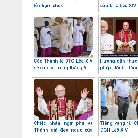
lễ nhậm chức
của ĐTC Lêô XIV
Các Thánh lễ ĐTC Lêô XIV
Hướng dẫn thực 
sẽ chủ sự trong tháng 6
phép lành tôn
ĐGH
Chiếc nhẫn ngư phủ và
Tiếng vang từ Ch
Thánh giá đeo ngực của
ĐGH Lêô XIV
Đức Giáo hoàng Lêô XIV