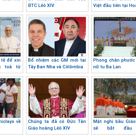
ĐTC Lêô XIV
Việt đầu tiên tại Ho
tế để xin
Bổ nhiệm các GM mới tại
Phong chân phước
g toà từ
Tây Ban Nha và Côlômbia
nữ tu Ba Lan
iclayo về
Chúng ta đã có Đức Tân
Mật nghị bầu Giá
Giáo hoàng Lêô XIV
sẽ bắt đầu 
07/5/2025