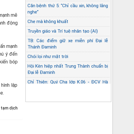
Căn bệnh thứ 5: “Chỉ cầu xin, không lắng
nghe”
 mạnh mẽ
Che mà không khuất
ành động
Truyền giáo và Trí tuệ nhân tạo (AI)
TB: Các điểm giữ xe miễn phí Đại lễ
hấn mạnh
Thánh Đaminh
chú ý đến
Chói lọi như mặt trời
 kiến bóp
Hội Kèn hiệp nhất Trung Thành chuẩn bị
Đại lễ Đaminh
Chỉ Thiện: Quý Cha lớp K.06 - ĐCV Hà
hình lập
Nội họp mặt
e.
 tạm dịch