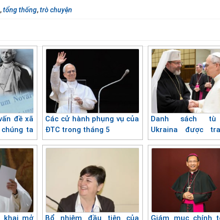
,
tổng thống
,
trò chuyện
 vấn đề xã
Các cử hành phụng vụ của
Danh sách tù
 chúng ta
ĐTC trong tháng 5
Ukraina được tr
IV
ĐGH Lêô
 khai mở
Bổ nhiệm đầu tiên của
Giám mục chính t