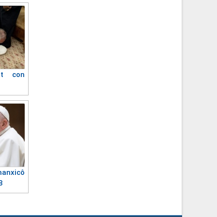
t con
anxicô
8