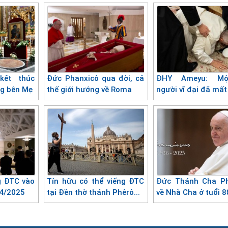
kết thúc
Đức Phanxicô qua đời, cả
ĐHY Ameyu: Mộ
ng bên Mẹ
thế giới hướng về Roma
người vĩ đại đã mất
g ĐTC vào
Tín hữu có thể viếng ĐTC
Đức Thánh Cha Ph
/4/2025
tại Đền thờ thánh Phêrô...
về Nhà Cha ở tuổi 8