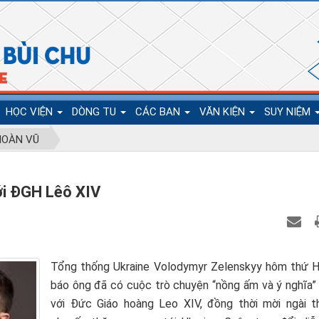
HỌC VIỆN
DÒNG TU
CÁC BAN
VĂN KIỆN
SUY NIỆM
 HOÀN VŨ
ới ĐGH Lêô XIV
Tổng thống Ukraine Volodymyr Zelenskyy hôm thứ H
báo ông đã có cuộc trò chuyện “nồng ấm và ý nghĩa” 
với Đức Giáo hoàng Leo XIV, đồng thời mời ngài t