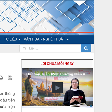
TƯ LIỆU
VĂN HÓA - NGHỆ THUẬT
LỜI CHÚA MỖI NGÀY
Thứ Sáu Tuần XVIII Thường Niên A
ai thông
đầu tiên
hực hiện