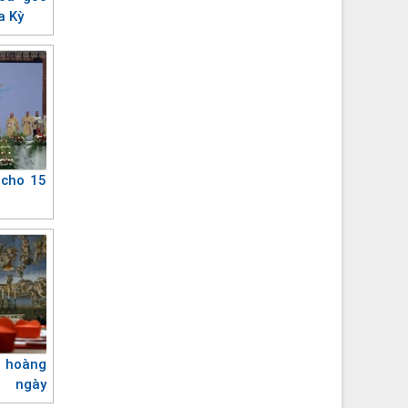
a Kỳ
 cho 15
o hoàng
ngày