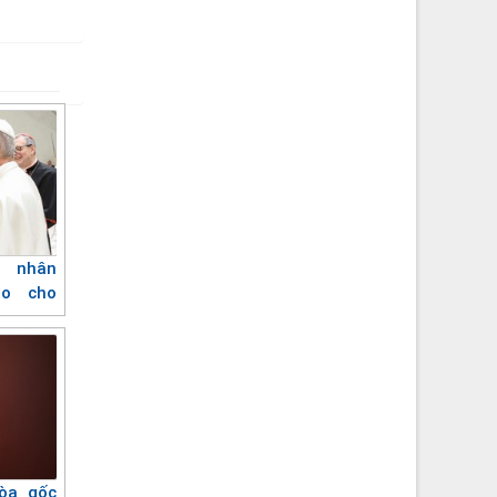
 nhân
ao cho
òa gốc