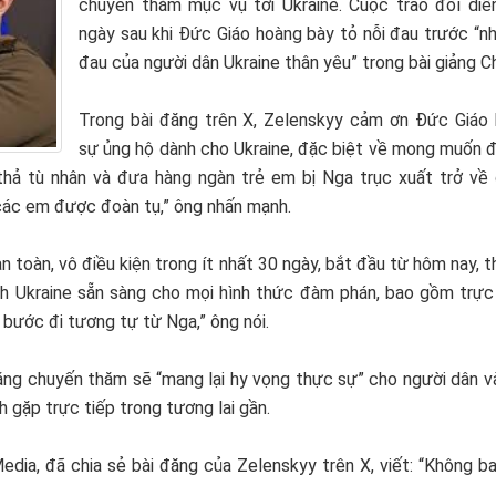
chuyến thăm mục vụ tới Ukraine. Cuộc trao đổi diễ
ngày sau khi Đức Giáo hoàng bày tỏ nỗi đau trước “n
đau của người dân Ukraine thân yêu” trong bài giảng C
Trong bài đăng trên X, Zelenskyy cảm ơn Đức Giáo 
sự ủng hộ dành cho Ukraine, đặc biệt về mong muốn 
thả tù nhân và đưa hàng ngàn trẻ em bị Nga trục xuất trở về g
 các em được đoàn tụ,” ông nhấn mạnh.
toàn, vô điều kiện trong ít nhất 30 ngày, bắt đầu từ hôm nay, 
ịnh Ukraine sẵn sàng cho mọi hình thức đàm phán, bao gồm trực 
bước đi tương tự từ Nga,” ông nói.
ằng chuyến thăm sẽ “mang lại hy vọng thực sự” cho người dân v
ch gặp trực tiếp trong tương lai gần.
edia, đã chia sẻ bài đăng của Zelenskyy trên X, viết: “Không b