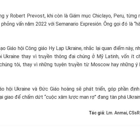
ng y Robert Prevost, khi còn là Giám mục Chiclayo, Peru, từng
 phỏng vấn năm 2022 với Semanario Expresión. Ông gọi đó là “h
o Giáo hội Công giáo Hy Lạp Ukraine, nhắc lại quan điểm này, n
i Ukraine thay vì truyền thông đại chúng ở Mỹ Latinh, vốn ít 
e chúng tôi, thay vì những tuyên truyền từ Moscow hay những ý
áo hội Ukraine và Đức Giáo hoàng sẽ phát triển, góp phần định 
i giao để chấm dứt “cuộc xâm lược man rợ” đang tàn phá Ukrain
Tác giả:
Lm. Anmai, CSsR