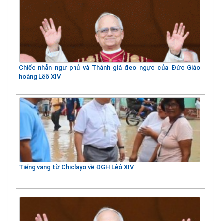
Chiếc nhẫn ngư phủ và Thánh giá đeo ngực của Đức Giáo
hoàng Lêô XIV
Tiếng vang từ Chiclayo về ĐGH Lêô XIV