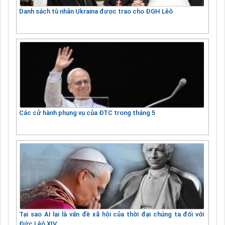
Danh sách tù nhân Ukraina được trao cho ĐGH Lêô
Các cử hành phụng vụ của ĐTC trong tháng 5
Tại sao AI lại là vấn đề xã hội của thời đại chúng ta đối với
Đức Lêô XIV