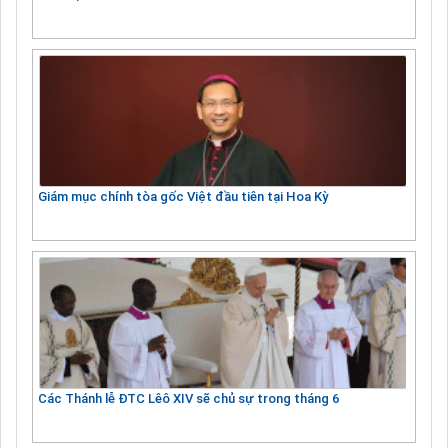
Giám mục chính tòa gốc Việt đầu tiên tại Hoa Kỳ
Các Thánh lễ ĐTC Lêô XIV sẽ chủ sự trong tháng 6