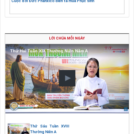
Cuộc đời Đức Phanxicô diễn tả mùa Phục sinh
LỜI CHÚA MỖI NGÀY
Thứ Hai Tuần XIX Thường Niên Năm A
Thứ Sáu Tuần XVIII
Thường Niên A