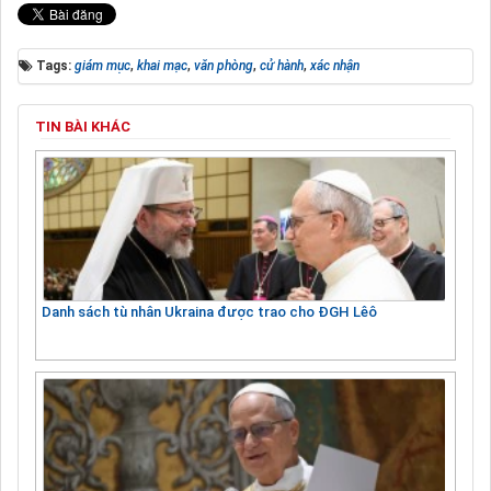
Tags:
giám mục
,
khai mạc
,
văn phòng
,
cử hành
,
xác nhận
TIN BÀI KHÁC
Danh sách tù nhân Ukraina được trao cho ĐGH Lêô