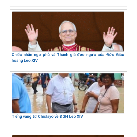
Chiếc nhẫn ngư phủ và Thánh giá đeo ngực của Đức Giáo
hoàng Lêô XIV
Tiếng vang từ Chiclayo về ĐGH Lêô XIV