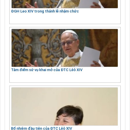
ĐGH Leo XIV trong thánh lễ nhậm chức
Tâm điểm sứ vụ khai mở của ĐTC Lêô XIV
Bổ nhiệm đầu tiên của ĐTC Lêô XIV