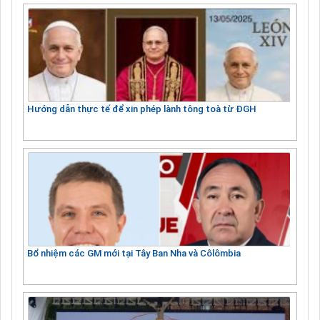
Hướng dẫn thực tế để xin phép lành tông toà từ ĐGH
Bổ nhiệm các GM mới tại Tây Ban Nha và Côlômbia