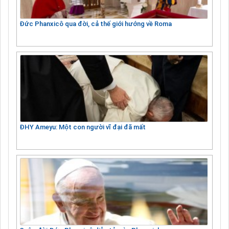
Đức Phanxicô qua đời, cả thế giới hướng về Roma
ĐHY Ameyu: Một con người vĩ đại đã mất