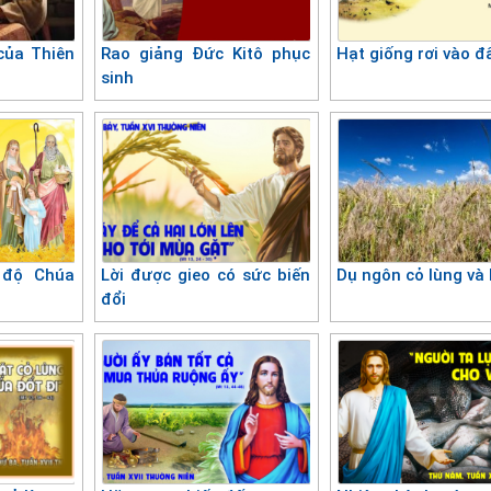
của Thiên
Rao giảng Đức Kitô phục
Hạt giống rơi vào đ
sinh
 độ Chúa
Lời được gieo có sức biến
Dụ ngôn cỏ lùng và 
đổi