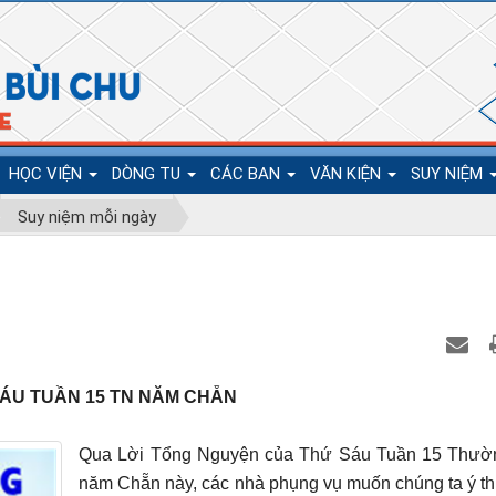
HỌC VIỆN
DÒNG TU
CÁC BAN
VĂN KIỆN
SUY NIỆM
Suy niệm mỗi ngày
ÁU TUẦN 15 TN NĂM CHẴN
Qua Lời Tổng Nguyện của Thứ Sáu Tuần 15 Thườn
năm Chẵn này, các nhà phụng vụ muốn chúng ta ý th