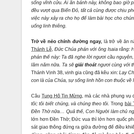
sống vĩnh cửu. Ai ăn bánh này, không bao giờ p
đều vượt qua Biển Đỏ, tất cả cùng được chịu p
việc này xảy ra cho họ để làm bài học cho chúng
uống linh thiêng.
Trở về nẻo chính đường ngay,
là trở về ăn 
Thánh Lễ
,
Đức Chúa phán với ông Isaia rằng: Hã
phán thế này: Ta đã nghe lời ngươi cầu nguyện
lăm năm nữa. Ta sẽ
giải thoát
ngươi cùng với t
Thánh Vịnh 38, vịnh gia cũng đã kêu xin:
Lạy Ch
con là của Chúa, sự sống linh hồn con thuộc về
Câu
Tung Hô Tin Mừng,
mà các nhà phụng vụ đ
tôi; tôi biết chúng, và chúng theo tôi.
Trong
bài
Đền Thờ nữa… Quả thế, Con Người làm chủ ng
lớn hơn Đền Thờ; Đức vua thì lớn hơn quốc pháp
sát giao thông đứng ra giữa đường để điều khiể