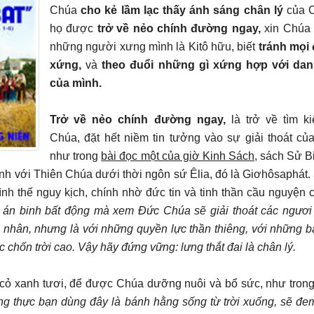
Chúa
cho kẻ lầm lạc thấy ánh sáng chân lý
của C
họ được
trở về nẻo chính đường ngay,
xin Chúa 
những người xưng mình là Kitô hữu, biết
tránh mọi 
xứng,
và
theo đuổi những gì xứng hợp với dan
của mình.
Trở về nẻo chính đường ngay,
là trở về tìm 
Chúa, đặt hết niềm tin tưởng vào sự giải thoát củ
như trong
bài đọc một của giờ Kinh Sách
, sách Sử B
hành với Thiên Chúa dưới thời ngôn sứ Êlia, đó là Giơhôsaphát.
ình thế nguy kịch, chính nhờ đức tin và tinh thần cầu nguyện 
 án binh bất động mà xem Đức Chúa sẽ giải thoát các ngươi
nhân, nhưng là với những quyền lực thần thiêng, với những b
 ác chốn trời cao. Vậy hãy đứng vững: lưng thắt đai là chân lý.
g cỏ xanh tươi, để được Chúa dưỡng nuôi và bổ sức, như tron
g thực bạn dùng đây là bánh hằng sống từ trời xuống, sẽ đem