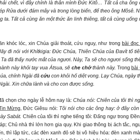
hải chết, vì đây chính là thân mình Đức Kitô… Tất cả cha ông 
hép Rửa dưới đám mây và trong lòng biển, để theo ông Môsê. 
 ta. Tất cả cùng ăn một thức ăn linh thiêng, tất cả cùng uống
năn khóc lóc, xin Chúa giải thoát, cứu nguy, như trong
bài đọc
y đi nói với Khítkigia: Đức Chúa, Thiên Chúa của Đavít tổ tiê
, Ta đã thấy nước mắt của ngươi. Này, Ta sẽ cho ngươi sống t
hành này khỏi tay vua Átsua, sẽ
che chở
thành này.
Trong
bài
úa, chính Ngài đã
cứu
con khỏi hố diệt vong. Lạy Chúa, ngày t
 Ngài. Xin chữa lành và cho con được sống.
ã chọn cho ngày lễ hôm nay là:
Chúa nói: Chiên của tôi thì n
 Tin Mừng
, Đức Giêsu nói:
Tôi nói cho các ông hay: ở đây còn
ày Sabát.
Chiên của tôi thì nghe tiếng tôi: Đấng ngự trong Đền
; Chủ nhà thì lớn hơn gia quy. Khi giao thông bị ách tắc, ng
n, thì lập tức, các đèn xanh đỏ sẽ bị vô hiệu hóa: đèn xanh mà