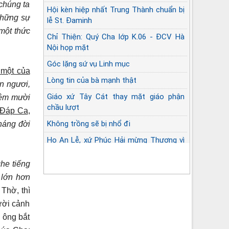
chúng ta
Hội kèn hiệp nhất Trung Thành chuẩn bị
Những sự
lễ St. Đaminh
 một thức
Chỉ Thiện: Quý Cha lớp K.06 - ĐCV Hà
Nội họp mặt
Góc lặng sứ vụ Linh mục
 một của
Lòng tin của bà mạnh thật
n ngươi,
Giáo xứ Tây Cát thay mặt giáo phận
hêm mười
chầu lượt
 Đáp Ca
,
Không trồng sẽ bị nhổ đi
háng đời
Họ An Lễ, xứ Phúc Hải mừng Thượng vì
và Long cốt
ghe tiếng
 lớn hơn
 Thờ, thì
ười cảnh
 ông bắt