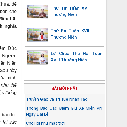
húa, để
Thứ Tư Tuần XVIII
ban cho
Thường Niên
điều bất
h nghĩa
Thứ Ba Tuần XVIII
Thường Niên
kiếm Đức
Lời Chúa Thứ Hai Tuần
a Người,
XVIII Thường Niên
iên Niên
 Sau này
của mình
 như thế
BÀI MỚI NHẤT
ậc thống
Truyền Giáo và Trí Tuệ Nhân Tạo
Thông Báo Các Điểm Giữ Xe Miễn Phí
Ngày Đại Lễ
g
bài đọc
 lại sức
Chói lọi như mặt trời