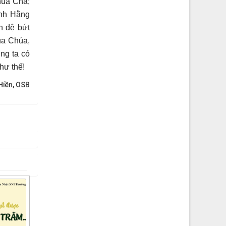
húa Cha;
ánh Hằng
n đệ bứt
a Chúa,
úng ta có
hư thế!
iền, OSB