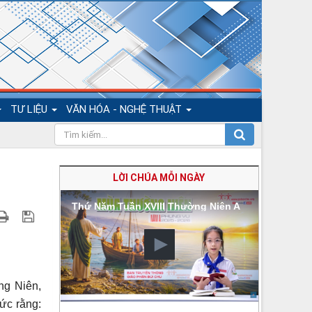
TƯ LIỆU
VĂN HÓA - NGHỆ THUẬT
LỜI CHÚA MỖI NGÀY
Thứ Năm Tuần XVIII Thường Niên A
g Niên,
ức rằng: