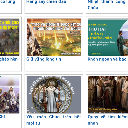
 cỏ lùng
Hăng say chiến đấu
Nhiệt thành cộng 
Chúa
nghèo hèn
Giữ vững lòng tin
Khôn ngoan và bác 
Khí
Yêu mến Chúa trên hết
Quay về tìm kiếm
mọi sự
nhan