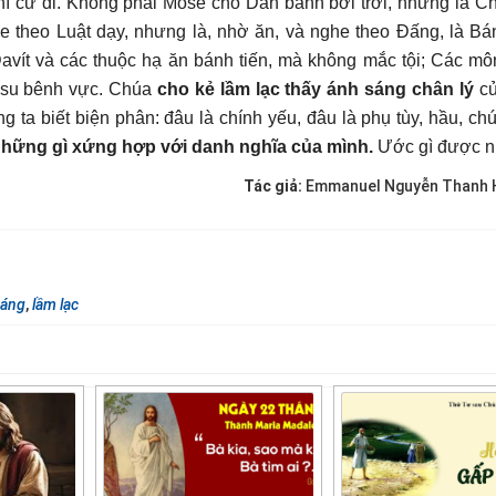
hì cứ đi. Không phải Môsê cho Dân bánh bởi trời, nhưng là C
e theo Luật dạy, nhưng là, nhờ ăn, và nghe theo Đấng, là B
avít và các thuộc hạ ăn bánh tiến, mà không mắc tội; Các mô
êsu bênh vực. Chúa
cho kẻ lầm lạc thấy ánh sáng chân lý
củ
 ta biết biện phân: đâu là chính yếu, đâu là phụ tùy, hầu, ch
những gì xứng hợp với danh nghĩa của mình.
Ước gì được n
Tác giả:
Emmanuel Nguyễn Thanh H
sáng
,
lầm lạc