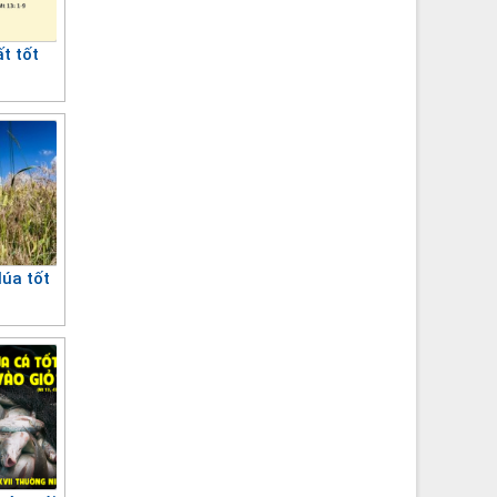
ất tốt
lúa tốt