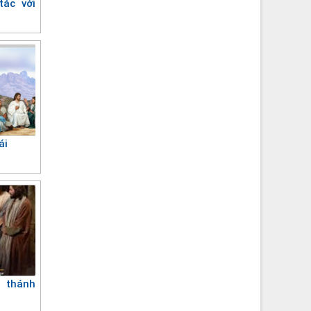
tác với
ái
 thánh