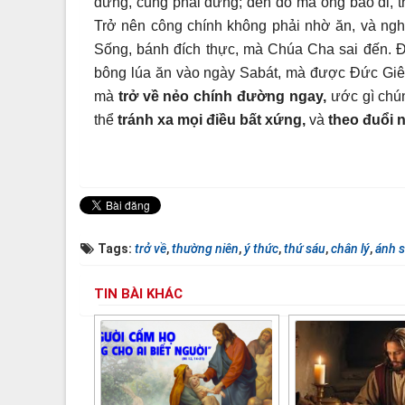
dừng, cũng phải dừng; đèn đỏ mà ông bảo đi, t
Trở nên công chính không phải nhờ ăn, và ngh
Sống, bánh đích thực, mà Chúa Cha sai đến. Đ
bông lúa ăn vào ngày Sabát, mà được Đức Gi
mà
trở về nẻo chính đường ngay,
ước gì chúng
thể
tránh xa mọi điều bất xứng,
và
theo đuổi 
Tags:
trở về
,
thường niên
,
ý thức
,
thứ sáu
,
chân lý
,
ánh 
TIN BÀI KHÁC