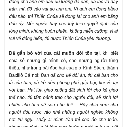
đong cho anh em đấu đủ lượng đã dằn, đã lắc và đầy
tràn, mà đổ vào vạt áo anh em. Vì anh em đong bằng
đấu nào, thì Thiên Chúa sẽ đong lại cho anh em bằng
đấu ấy. Mỗi người hãy cho tuỳ theo quyết định của
lòng mình, không buồn phiền, không miễn cưỡng, vì ai
vui vẻ dâng hiến, thì được Thiên Chúa yêu thương.
Đã gắn bó với của cải muôn đời tồn tại,
khi biết
chia sẻ những gì mình có, cho những người túng
thiếu, như trong
bài đọc hai của giờ Kinh Sách
, thánh
Baxiliô Cả nói:
Bạn đã cho kẻ đói ăn, thì cái bạn cho
là của bạn, và trở nên phong phú gấp bội, khi về lại
với bạn. Hạt lúa gieo xuống đất sinh lời cho kẻ gieo
thế nào, thì tấm bánh trao cho người đói, sẽ sinh lợi
nhiều cho bạn về sau như thế… Hãy chia cơm cho
người đói, rước vào nhà những người nghèo không
nơi trú ngụ. Thấy ai mình trần thì cho áo che thân,
không ngoảnh mặt làm ngơ trước người anh em cốt