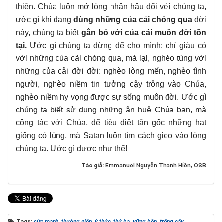
thiện. Chúa luôn mở lòng nhân hậu đối với chúng ta,
ước gì khi đang
dùng những của cải chóng qua
đời
này, chúng ta biết
gắn bó với của cải muôn đời tồn
tại.
Ước gì chúng ta đừng để cho mình: chỉ giàu có
với những của cải chóng qua, mà lại, nghèo túng với
những của cải đời đời: nghèo lòng mến, nghèo tình
người, nghèo niềm tin tưởng cậy trông vào Chúa,
nghèo niềm hy vọng được sự sống muôn đời.
Ước gì
chúng ta biết sử dụng những ân huệ Chúa ban, mà
cộng tác với Chúa, để tiêu diệt tận gốc những hạt
giống cỏ lùng, mà Satan luôn tìm cách gieo vào lòng
chúng ta. Ước gì được như thế!
Tác giả:
Emmanuel Nguyễn Thanh Hiền, OSB
Tags:
sức mạnh
,
thường niên
,
ý thức
,
thứ ba
,
vững bền
,
trông cậy