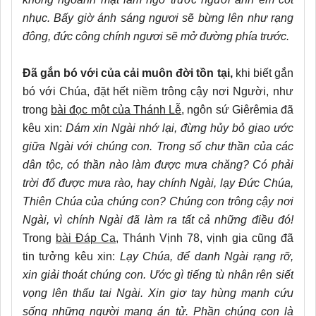
nhục. Bấy giờ ánh sáng ngươi sẽ bừng lên như rạng
đông, đức công chính ngươi sẽ mở đường phía trước.
Đã gắn bó với của cải muôn đời tồn tại,
khi biết gắn
bó với Chúa, đặt hết niềm trông cậy nơi Người, như
trong
bài đọc một của Thánh Lễ
, ngôn sứ Giêrêmia đã
kêu xin:
Dám xin Ngài nhớ lại, đừng hủy bỏ giao ước
giữa Ngài với chúng con. Trong số chư thần của các
dân tộc, có thần nào làm được mưa chăng? Có phải
trời đổ được mưa rào, hay chính Ngài, lạy Đức Chúa,
Thiên Chúa của chúng con? Chúng con trông cậy nơi
Ngài, vì chính Ngài đã làm ra tất cả những điều đó!
Trong
bài Đáp Ca
, Thánh Vịnh 78, vịnh gia cũng đã
tin tưởng kêu xin:
Lạy Chúa, để danh Ngài rạng rỡ,
xin giải thoát chúng con. Ước gì tiếng tù nhân rên siết
vọng lên thấu tai Ngài. Xin giơ tay hùng mạnh cứu
sống những người mang án tử. Phần chúng con là