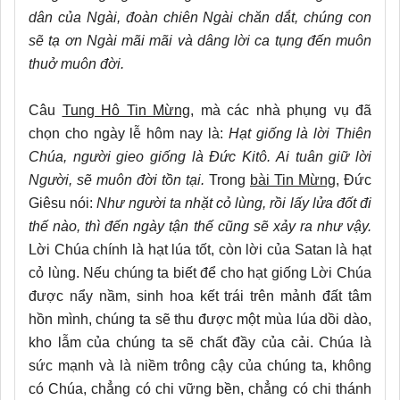
dân của Ngài, đoàn chiên Ngài chăn dắt, chúng con
sẽ tạ ơn Ngài mãi mãi và dâng lời ca tụng đến muôn
thuở muôn đời.
Câu
Tung Hô Tin Mừng,
mà các nhà phụng vụ đã
chọn cho ngày lễ hôm nay là:
Hạt giống là lời Thiên
Chúa, người gieo giống là Đức Kitô. Ai tuân giữ lời
Người, sẽ muôn đời tồn tại.
Trong
bài Tin Mừng
, Đức
Giêsu nói:
Như người ta nhặt cỏ lùng, rồi lấy lửa đốt đi
thế nào, thì đến ngày tận thế cũng sẽ xảy ra như vậy.
Lời Chúa chính là hạt lúa tốt, còn lời của Satan là hạt
cỏ lùng. Nếu chúng ta biết để cho hạt giống Lời Chúa
được nẩy nầm, sinh hoa kết trái trên mảnh đất tâm
hồn mình, chúng ta sẽ thu được một mùa lúa dồi dào,
kho lẫm của chúng ta sẽ chất đầy của cải. Chúa là
sức mạnh và là niềm trông cậy của chúng ta, không
có Chúa, chẳng có chi vững bền, chẳng có chi thánh