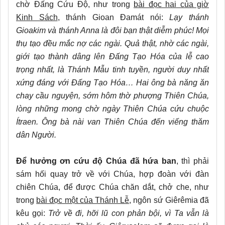
chờ Đấng Cứu Độ, như trong
bài đọc hai của giờ
Kinh Sách
, thánh Gioan Đamát nói:
Lạy thánh
Gioakim và thánh Anna là đôi bạn thật diễm phúc! Mọi
thụ tạo đều mắc nợ các ngài. Quả thật, nhờ các ngài,
giới tạo thành dâng lên Đấng Tạo Hóa của lễ cao
trọng nhất, là Thánh Mẫu tinh tuyền, người duy nhất
xứng đáng với Đấng Tạo Hóa… Hai ông bà năng ăn
chay cầu nguyện, sớm hôm thờ phượng Thiên Chúa,
lòng những mong chờ ngày Thiên Chúa cứu chuộc
Ítraen. Ông bà nài van Thiên Chúa đến viếng thăm
dân Người.
Để hưởng ơn cứu độ Chúa đã hứa ban
, thì phải
sám hối quay trở về với Chúa, hợp đoàn với đàn
chiên Chúa, để được Chúa chăn dắt, chở che, như
trong
bài đọc một của Thánh Lễ
, ngôn sứ Giêrêmia đã
kêu gọi:
Trở về đi, hỡi lũ con phản bội, vì Ta vẫn là