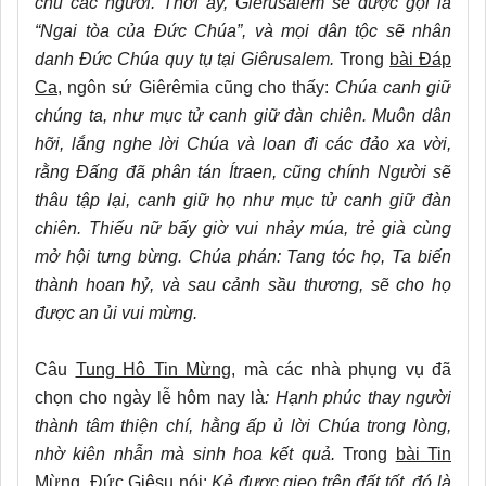
chủ các ngươi.
Thời ấy, Giêrusalem sẽ được gọi là
“Ngai tòa của Đức Chúa”, và mọi dân tộc sẽ nhân
danh Đức Chúa quy tụ tại Giêrusalem.
Trong
bài Đáp
Ca
, ngôn sứ Giêrêmia cũng cho thấy:
Chúa canh giữ
chúng ta, như mục tử canh giữ đàn chiên. Muôn dân
hỡi, lắng nghe lời Chúa và loan đi các đảo xa vời,
rằng Đấng đã phân tán Ítraen, cũng chính Người sẽ
thâu tập lại, canh giữ họ như mục tử canh giữ đàn
chiên. Thiếu nữ bấy giờ vui nhảy múa, trẻ già cùng
mở hội tưng bừng. Chúa phán: Tang tóc họ, Ta biến
thành hoan hỷ, và sau cảnh sầu thương, sẽ cho họ
được an ủi vui mừng.
Câu
Tung Hô Tin Mừng,
mà các nhà phụng vụ đã
chọn cho ngày lễ hôm nay là
: Hạnh phúc thay người
thành tâm thiện chí, hằng ấp ủ lời Chúa trong lòng,
nhờ kiên nhẫn mà sinh hoa kết quả.
Trong
bài Tin
Mừng
, Đức Giêsu nói:
Kẻ được gieo trên đất tốt, đó là