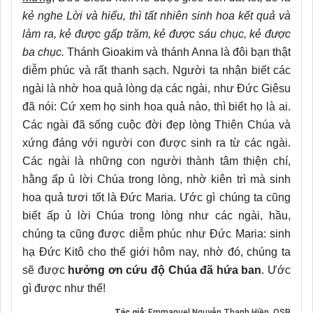
kẻ nghe Lời và hiểu, thì tất nhiên sinh hoa kết quả và
làm ra, kẻ được gấp trăm, kẻ được sáu chục, kẻ được
ba chục.
Thánh Gioakim và thánh Anna là đôi bạn thật
diễm phúc và rất thanh sạch. Người ta nhận biết các
ngài là nhờ hoa quả lòng dạ các ngài, như Đức Giêsu
đã nói: Cứ xem họ sinh hoa quả nào, thì biết họ là ai.
Các ngài đã sống cuộc đời đẹp lòng Thiên Chúa và
xứng đáng với người con được sinh ra từ các ngài.
Các ngài là những con người thành tâm thiện chí,
hằng ấp ủ lời Chúa trong lòng, nhờ kiên trì mà sinh
hoa quả tươi tốt là Đức Maria. Ước gì chúng ta cũng
biết ấp ủ lời Chúa trong lòng như các ngài, hầu,
chúng ta cũng được diễm phúc như Đức Maria: sinh
hạ Đức Kitô cho thế giới hôm nay, nhờ đó, chúng ta
sẽ được
hưởng ơn cứu độ Chúa đã hứa ban
. Ước
gì được như thế!
Tác giả:
Emmanuel Nguyễn Thanh Hiền, OSB