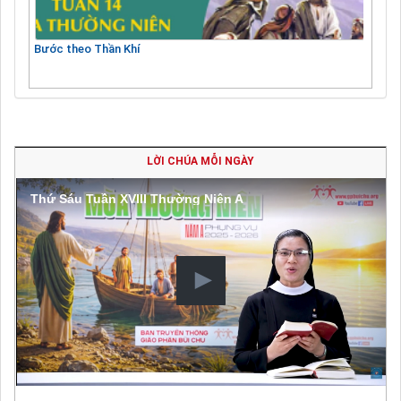
Bước theo Thần Khí
LỜI CHÚA MỖI NGÀY
Thứ Sáu Tuần XVIII Thường Niên A