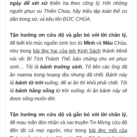
ngày để xét xử
thiên hạ theo công lý. Hỡi những
người phục vụ Thiên Chúa, hãy triệu tập toàn thể cư
dân trong xứ, và kêu lên ĐỨC CHÚA.
Tận hưởng ơn cứu độ và gắn bó với lời chân lý,
để biết kín múc nguồn sinh lực từ
Mình
và
Máu
Chúa,
như trong
bài đọc hai của giờ Kinh Sách
thánh Irênê
nói về:
Bí Tích Thánh Thể, bảo chứng cho ơn phục
sinh… Tôi là
bánh trường sinh.
Tổ tiên các ông đã
ăn manna trong hoang địa nhưng đã chết. Bánh này
là
bánh từ trời
xuống, để ai ăn thì khỏi phải chết. Tôi
là
bánh hằng sống
từ trời xuống. Ai ăn bánh này sẽ
được sống muôn đời.
Tận hưởng ơn cứu độ và gắn bó với lời chân lý,
để mau mắn đón nhận và rao truyền Tin Mừng cứu độ
đến tất cả mọi người, như trong
bài đọc một của