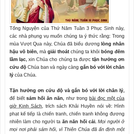
Tổng Nguyện của Thứ Năm Tuần 3 Phục Sinh này,
các nhà phụng vụ muốn chúng ta ý thức rằng: Trong
mùa Vượt Qua này, Chúa đã biểu dương
lòng nhân
hậu vô biên,
mà
giải thoát
chúng ta khỏi
bóng đêm
lầm lạc,
xin Chúa cho chúng ta được
tận hưởng ơn
cứu độ
Chúa ban và ngày càng
gắn bó với lời chân
lý
của Chúa.
Tận hưởng ơn cứu độ và gắn bó với lời chân lý,
để biết
sám hối ăn năn,
như trong
bài đọc một của
giờ Kinh Sách
, trích sách Khải Huyền nói về: Hình
phạt kế tiếp là chiến tranh, chiến tranh không đương
nhiên làm cho người ta
ăn năn hối cải.
Mọi người ở
mọi nơi phải sám hối, vì Thiên Chúa đã ấn định một