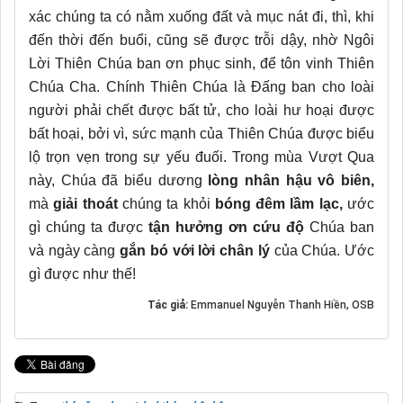
xác chúng ta có nằm xuống đất và mục nát đi, thì, khi
đến thời đến buổi, cũng sẽ được trỗi dậy, nhờ Ngôi
Lời Thiên Chúa ban ơn phục sinh, để tôn vinh Thiên
Chúa Cha. Chính Thiên Chúa là Đấng ban cho loài
người phải chết được bất tử, cho loài hư hoại được
bất hoại, bởi vì, sức mạnh của Thiên Chúa được biểu
lộ trọn vẹn trong sự yếu đuối. Trong mùa Vượt Qua
này, Chúa đã biểu dương
lòng nhân hậu vô biên,
mà
giải thoát
chúng ta khỏi
bóng đêm lầm lạc,
ước
gì chúng ta được
tận hưởng ơn cứu độ
Chúa ban
và ngày càng
gắn bó với lời chân lý
của Chúa. Ước
gì được như thế!
Tác giả:
Emmanuel Nguyễn Thanh Hiền, OSB