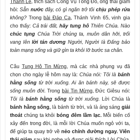
Thánh Lễ
, trích sách Công Vụ Tông Đồ, ông thái giám
hỏi:
Sẵn
nước
đây, có gì ngăn trở tôi
chịu phép rửa
không?
Trong
bài Đáp Ca
, Thánh Vịnh 65, vịnh gia
cho thấy:
Cả trái đất,
hãy tung hô
Thiên Chúa. Nào
chúc tụng
Chúa Trời chúng ta, muôn dân hỡi, trổi
vang lên
lời tán dương
Người, Người là Đấng bảo
toàn mạng sống và giữ gìn ta khỏi lỡ bước sa chân.
Câu
Tung Hô Tin Mừng,
mà các nhà phụng vụ đã
chọn cho ngày lễ hôm nay là:
Chúa nói: Tôi là
bánh
hằng sống
từ trời xuống. Ai ăn bánh này, sẽ được
sống muôn đời.
Trong
bài Tin Mừng
, Đức Giêsu nói:
Tôi là
bánh hằng sống
từ trời xuống.
Lời Chúa là
bánh hằng sống,
là bánh từ trời, và là áng sáng
giải
thoát
chúng ta khỏi
bóng đêm lầm lạc.
Mỗi biến cố
xảy đến trong đời, là mỗi lời Chúa muốn ngỏ với ta,
để giúp ta quay trở về
nẻo chính đường ngay. Viên
thái giám
sau khi nghe và được giải thích Lời Chúa,