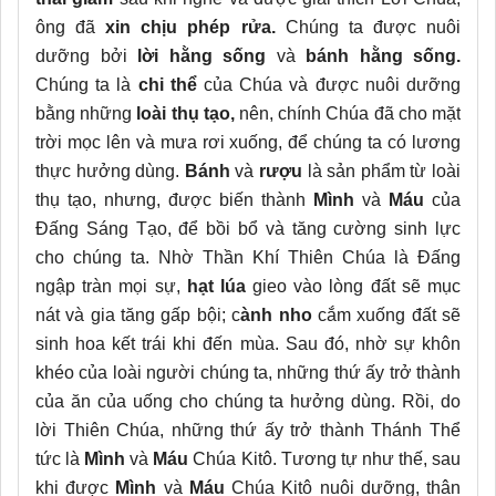
ông đã
xin chịu phép rửa.
Chúng ta được nuôi
dưỡng bởi
lời hằng sống
và
bánh hằng sống.
Chúng ta là
chi thể
của Chúa và được nuôi dưỡng
bằng những
loài thụ tạo,
nên, chính Chúa đã cho mặt
trời mọc lên và mưa rơi xuống, để chúng ta có lương
thực hưởng dùng.
Bánh
và
rượu
là sản phẩm từ loài
thụ tạo, nhưng, được biến thành
Mình
và
Máu
của
Đấng Sáng Tạo, để bồi bổ và tăng cường sinh lực
cho chúng ta. Nhờ Thần Khí Thiên Chúa là Đấng
ngập tràn mọi sự,
hạt lúa
gieo vào lòng đất sẽ mục
nát và gia tăng gấp bội; c
ành nho
cắm xuống đất sẽ
sinh hoa kết trái khi đến mùa. Sau đó, nhờ sự khôn
khéo của loài người chúng ta, những thứ ấy trở thành
của ăn của uống cho chúng ta hưởng dùng. Rồi, do
lời Thiên Chúa, những thứ ấy trở thành Thánh Thể
tức là
Mình
và
Máu
Chúa Kitô. Tương tự như thế, sau
khi được
Mình
và
Máu
Chúa Kitô nuôi dưỡng, thân