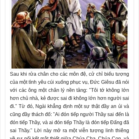
Sau khi rửa chân cho các môn đệ, cử chỉ biểu tượng
của một tình yêu cúi xuống phục vụ, Đức Giêsu đã nói
với các ông một chân lý nền tảng: "Tôi tớ không lớn
hơn chủ nhà, kẻ được sai đi không lớn hơn người sai
đi." Từ đó, Ngài khẳng định một sự thật đầy an ủi và
cũng đầy thách đố: "Ai đón tiếp người Thầy sai đến là
đón tiếp Thầy, và ai đón tiếp Thầy là đón tiếp Đấng đã
sai Thầy." Lời này mở ra một viễn tượng linh thiêng
về sự nối kết mật thiết giữa Chúa Cha, Chúa Con, và