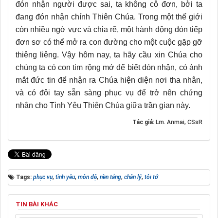
đón nhận người được sai, ta không cô đơn, bởi ta
đang đón nhận chính Thiên Chúa. Trong một thế giới
còn nhiều ngờ vực và chia rẽ, một hành động đón tiếp
đơn sơ có thể mở ra con đường cho một cuộc gặp gỡ
thiêng liêng. Vậy hôm nay, ta hãy cầu xin Chúa cho
chúng ta có con tim rộng mở để biết đón nhận, có ánh
mắt đức tin để nhận ra Chúa hiện diện nơi tha nhân,
và có đôi tay sẵn sàng phục vụ để trở nên chứng
nhân cho Tình Yêu Thiên Chúa giữa trần gian này.
Tác giả:
Lm. Anmai, CSsR
Tags:
phục vụ
,
tình yêu
,
môn đệ
,
nền tảng
,
chân lý
,
tôi tớ
TIN BÀI KHÁC