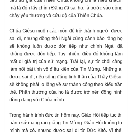
tiếp sứ giả của Thiên Chúa không chỉ là hiếu khách,
mà là đón lấy chính Đấng đã sai họ, là bước vào dòng
chảy yêu thương và cứu độ của Thiên Chúa.
Chúa Giêsu muốn các môn đệ trở thành người được
sai đi, nhưng đồng thời Ngài cũng cảnh báo rằng họ
sẽ không luôn được đón tiếp như chính Ngài đã
không được đón tiếp. Tuy nhiên, điều đó không làm
mất đi giá trị của sứ mạng. Trái lại, sự từ chối càng
làm nổi bật tính vô điều kiện của Tin Mừng. Những ai
được sai đi, nếu sống đúng tinh thần của Thầy Giêsu,
sẽ không phải lo lắng về sự thành công theo kiểu trần
thế. Phần thưởng của họ là được trở nên đồng hình
đồng dạng với Chúa mình.
Trong hành trình đức tin hôm nay, Giáo Hội tiếp tục thi
hành sứ mạng rao giảng Tin Mừng. Giáo Hội không tự
mình mà có, nhưng được sai đi từ Đức Kitô. Vì thế,