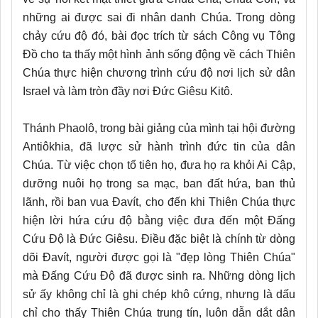
những ai được sai đi nhân danh Chúa. Trong dòng
chảy cứu độ đó, bài đọc trích từ sách Công vụ Tông
Đồ cho ta thấy một hình ảnh sống động về cách Thiên
Chúa thực hiện chương trình cứu độ nơi lịch sử dân
Israel và làm tròn đầy nơi Đức Giêsu Kitô.
Thánh Phaolô, trong bài giảng của mình tại hội đường
Antiôkhia, đã lược sử hành trình đức tin của dân
Chúa. Từ việc chọn tổ tiên họ, đưa họ ra khỏi Ai Cập,
dưỡng nuôi họ trong sa mạc, ban đất hứa, ban thủ
lãnh, rồi ban vua Đavít, cho đến khi Thiên Chúa thực
hiện lời hứa cứu độ bằng việc đưa đến một Đấng
Cứu Độ là Đức Giêsu. Điều đặc biệt là chính từ dòng
dõi Đavít, người được gọi là "đẹp lòng Thiên Chúa"
mà Đấng Cứu Độ đã được sinh ra. Những dòng lịch
sử ấy không chỉ là ghi chép khô cứng, nhưng là dấu
chỉ cho thấy Thiên Chúa trung tín, luôn dẫn dắt dân