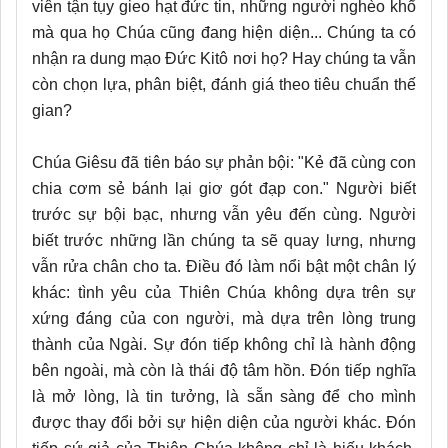
viên tận tụy gieo hạt đức tin, những người nghèo khổ
mà qua họ Chúa cũng đang hiện diện... Chúng ta có
nhận ra dung mạo Đức Kitô nơi họ? Hay chúng ta vẫn
còn chọn lựa, phân biệt, đánh giá theo tiêu chuẩn thế
gian?
Chúa Giêsu đã tiên báo sự phản bội: "Kẻ đã cùng con
chia cơm sẻ bánh lại giơ gót đạp con." Người biết
trước sự bội bạc, nhưng vẫn yêu đến cùng. Người
biết trước những lần chúng ta sẽ quay lưng, nhưng
vẫn rửa chân cho ta. Điều đó làm nổi bật một chân lý
khác: tình yêu của Thiên Chúa không dựa trên sự
xứng đáng của con người, mà dựa trên lòng trung
thành của Ngài. Sự đón tiếp không chỉ là hành động
bên ngoài, mà còn là thái độ tâm hồn. Đón tiếp nghĩa
là mở lòng, là tin tưởng, là sẵn sàng để cho mình
được thay đổi bởi sự hiện diện của người khác. Đón