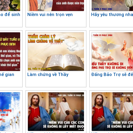
ho để sinh
Niềm vui nên trọn vẹn
Hãy yêu thương nh
hế gian
Làm chứng về Thầy
Đấng Bảo Trợ sẽ đ