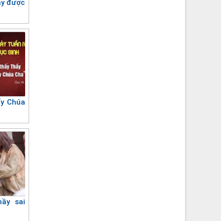
ấy được
ấy Chúa
hầy sai