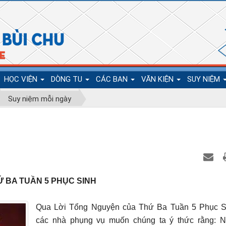
HỌC VIỆN
DÒNG TU
CÁC BAN
VĂN KIỆN
SUY NIỆM
Suy niệm mỗi ngày
Ứ BA TUẦN 5 PHỤC SINH
Qua Lời Tổng Nguyện của Thứ Ba Tuần 5 Phục Si
các nhà phụng vụ muốn chúng ta ý thức rằng: 