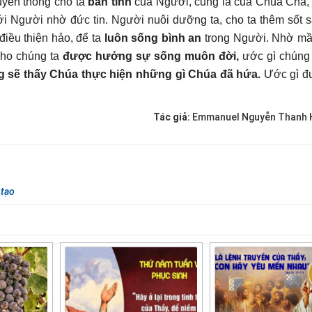
uyển thông cho ta
bản tính
của Người, cũng là của Chúa Cha, 
ới Người nhờ đức tin. Người nuôi dưỡng ta, cho ta thêm sốt 
điều thiện hảo, để ta
luôn sống
bình an
trong Người. Nhờ m
cho chúng ta
được hưởng sự sống muôn đời,
ước gì chúng
ng sẽ thấy Chúa thực hiện những gì Chúa đã hứa.
Ước gì đ
Tác giả:
Emmanuel Nguyễn Thanh H
 tạo