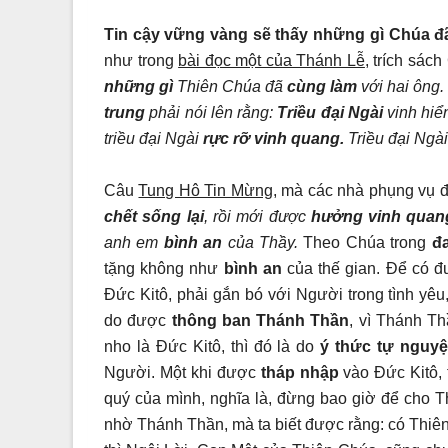
Tin cậy vững vàng sẽ thấy những gì Chúa đ
như trong
bài đọc một của Thánh Lễ
, trích sác
những gì
Thiên Chúa đã
cùng làm
với hai ông
trung
phải nói lên rằng:
Triều đại Ngài
vinh hiể
triều đại Ngài
rực rỡ vinh quang.
Triều đại Ngài
Câu
Tung Hô Tin Mừng,
mà các nhà phụng vụ đ
chết sống lại
, rồi mới được
hưởng vinh quan
anh em
bình an
của Thầy.
Theo Chúa trong
đ
tặng không như
bình an
của thế gian. Để có 
Đức Kitô, phải gắn bó với Người trong tình yê
do được
thông ban Thánh Thần
, vì Thánh T
nho là Đức Kitô, thì đó là do
ý thức tự nguyệ
Người. Một khi được
tháp nhập
vào Đức Kitô, 
quý của mình, nghĩa là, đừng bao giờ để cho Th
nhờ Thánh Thần, mà ta biết được rằng: có Thiê