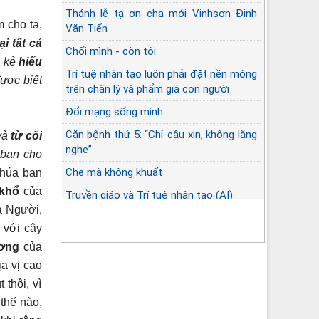
Thánh lễ tạ ơn cha mới Vinhsơn Đinh
 cho ta,
Văn Tiến
ại tất cả
Chối mình - còn tôi
, kẻ
hiếu
Trí tuệ nhân tạo luôn phải đặt nền móng
ược biết
trên chân lý và phẩm giá con người
Đổi mạng sống mình
Căn bệnh thứ 5: “Chỉ cầu xin, không lắng
và
từ cõi
nghe”
 ban cho
Che mà không khuất
húa ban
 khổ
của
Truyền giáo và Trí tuệ nhân tạo (AI)
a Người,
với cây
ương
của
ịa vị cao
thôi, vì
thế nào,