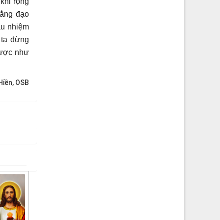
khi rộng
sắng đạo
ầu nhiệm
 ta đừng
ược như
iền, OSB