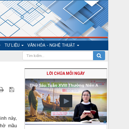
TƯ LIỆU
VĂN HÓA - NGHỆ THUẬT
LỜI CHÚA MỖI NGÀY
Thứ Sáu Tuần XVIII Thường Niên A
nh này,
Nhờ mầu