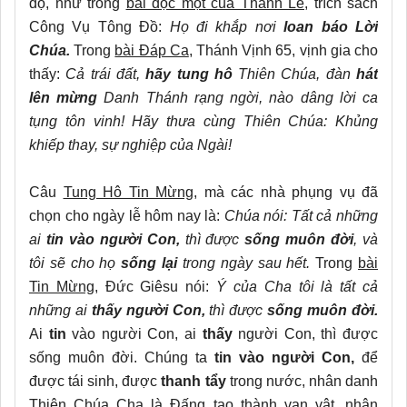
độ, như trong
bài đọc một của Thánh Lễ
, trích sách
Công Vụ Tông Đồ:
Họ đi khắp nơi
loan báo Lời
Chúa.
Trong
bài Đáp Ca
, Thánh Vịnh 65, vịnh gia cho
thấy:
Cả trái đất,
hãy tung hô
Thiên Chúa, đàn
hát
lên mừng
Danh Thánh rạng ngời, nào dâng lời ca
tụng tôn vinh! Hãy thưa cùng Thiên Chúa: Khủng
khiếp thay, sự nghiệp của Ngài!
Câu
Tung Hô Tin Mừng,
mà các nhà phụng vụ đã
chọn cho ngày lễ hôm nay là:
Chúa nói: Tất cả những
ai
tin vào người Con,
thì được
sống muôn đời
, và
tôi sẽ cho họ
sống lại
trong ngày sau hết.
Trong
bài
Tin Mừng
, Đức Giêsu nói:
Ý của Cha tôi là tất cả
những ai
thấy người Con,
thì được
sống muôn đời.
Ai
tin
vào người Con, ai
thấy
người Con, thì được
sống muôn đời. Chúng ta
tin vào người Con,
để
được tái sinh, được
thanh tẩy
trong nước, nhân danh
Thiên Chúa Cha là Đấng tạo thành vạn vật, nhân