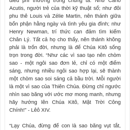
điều phi thường trong chúng ta. Như Carlo
Acutis, người trẻ của thời kỹ thuật số; như đôi
phu thê Louis và Zélie Martin, nên thánh giữa
bổn phận hằng ngày và tình yêu gia đình; như
Henry Newman, trí thức can đảm tìm kiếm
Chân Lý. Tất cả họ cho thấy, nên thánh không
phải là trốn đời, nhưng là để Chúa Kitô sống
trọn trong đời. “Như các vì sao tạo nên chòm
sao - một ngôi sao đơn lẻ, chỉ có một điểm
sáng, nhưng nhiều ngôi sao hợp lại, sẽ thành
một chòm sao soi sáng cả bầu trời. Mỗi người
là một vì sao của Thiên Chúa. Đừng chỉ ngước
nhìn sao băng với ước mơ mong manh, nhưng
hãy hướng lên Chúa Kitô, Mặt Trời Công
Chính!” - Lêô XIV.
“Lạy Chúa, đừng để con là sao băng vụt tắt,