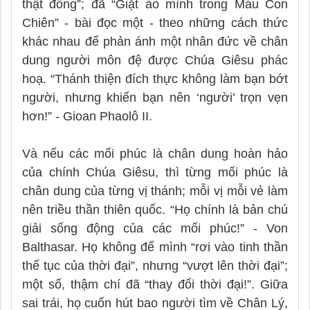
thật đông”; đã “Giặt áo mình trong Máu Con
Chiên” - bài đọc một - theo những cách thức
khác nhau để phản ánh một nhân đức về chân
dung người môn đệ được Chúa Giêsu phác
hoạ. “Thánh thiện đích thực không làm bạn bớt
người, nhưng khiến bạn nên ‘người’ trọn vẹn
hơn!” - Gioan Phaolô II.
Và nếu các mối phúc là chân dung hoàn hảo
của chính Chúa Giêsu, thì từng mối phúc là
chân dung của từng vị thánh; mỗi vị mỗi vẻ làm
nên triều thần thiên quốc. “Họ chính là bản chú
giải sống động của các mối phúc!” - Von
Balthasar. Họ không để mình “rơi vào tinh thần
thế tục của thời đại”, nhưng “vượt lên thời đại”;
một số, thậm chí đã “thay đổi thời đại!”. Giữa
sai trái, họ cuốn hút bao người tìm về Chân Lý,