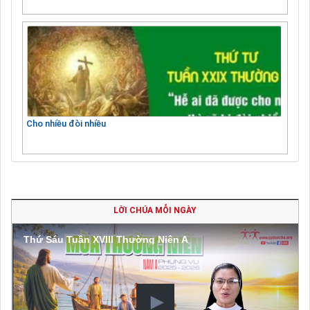
Cho nhiều đòi nhiều
LỜI CHÚA MỖI NGÀY
Thứ Sáu Tuần XVIII Thường Niên A