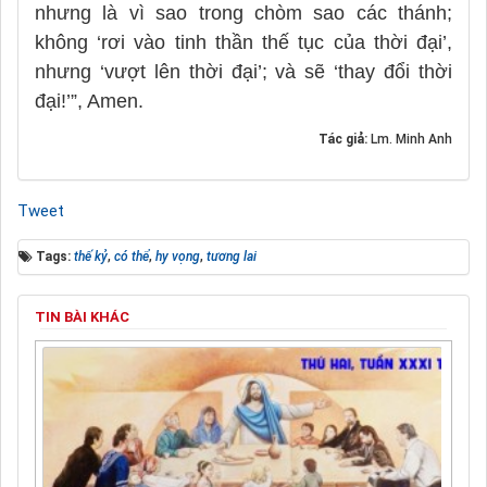
nhưng là vì sao trong chòm sao các thánh;
không ‘rơi vào tinh thần thế tục của thời đại’,
nhưng ‘vượt lên thời đại’; và sẽ ‘thay đổi thời
đại!’”, Amen.
Tác giả:
Lm. Minh Anh
Tweet
Tags:
thế kỷ
,
có thể
,
hy vọng
,
tương lai
TIN BÀI KHÁC