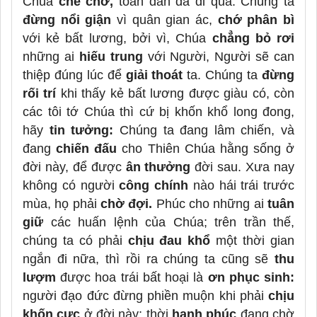
Chúa
che chở,
toàn dân đã đi qua. Chúng ta
đừng nổi giận
vì quân gian ác,
chớ phân bì
với kẻ bất lương, bởi vì, Chúa
chẳng bỏ rơi
những ai
hiếu trung
với Người, Người sẽ can
thiệp đúng lúc để
giải thoát
ta. Chúng ta
đừng
rối trí
khi thấy kẻ bất lương được giàu có, còn
các tôi tớ Chúa thì cứ bị khốn khổ long đong,
hãy
tin tưởng:
Chúng ta đang lâm chiến, và
đang
chiến đấu
cho Thiên Chúa hằng sống ở
đời này, để được
ân thưởng
đời sau. Xưa nay
không có người
công chính
nào hái trái trước
mùa, họ phải
chờ đợi.
Phúc cho những ai
tuân
giữ
các huấn lệnh của Chúa; trên trần thế,
chúng ta có phải
chịu đau khổ
một thời gian
ngắn đi nữa, thì rồi ra chúng ta cũng sẽ
thu
lượm
được hoa trái bất hoại là
ơn phục sinh:
người đạo đức đừng phiền muộn khi phải
chịu
khốn cực
ở đời này; thời
hạnh phúc
đang chờ