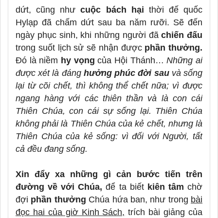
dứt, cũng như
cuộc bách hại
thời đế quốc
Hylạp đã chấm dứt sau ba năm rưỡi. Sẽ đến
ngày phục sinh, khi những người đã
chiến đấu
trong suốt lịch sử sẽ nhận được
phần thưởng.
Đó là niềm
hy vọng
của Hội Thánh…
Những ai
được xét là đáng
hưởng phúc đời sau
và sống
lại từ cõi chết, thì không thể chết nữa; vì
được
ngang hàng với các thiên thần và là con cái
Thiên Chúa, con cái sự sống lại.
Thiên Chúa
không phải là Thiên Chúa của kẻ chết, nhưng là
Thiên Chúa của kẻ sống: vì đối với Người, tất
cả đều đang sống.
Xin đẩy xa những gì cản bước tiến trên
đường về với Chúa,
để ta biết
kiên tâm
chờ
đợi
phần thưởng
Chúa hứa ban,
như trong
bài
đọc hai của giờ Kinh Sách,
trích bài giảng của