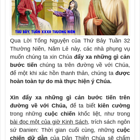
Qua Lời Tổng Nguyện của Thứ Bảy Tuần 32
Thường Niên, Năm Lẻ này, các nhà phụng vụ
muốn chúng ta xin Chúa
đẩy xa những gì cản
bước tiến
chúng ta trên đường về với Chúa,
để một khi xác hồn thanh thản, chúng ta
được
hoàn toàn tự do mà thực hiện ý Chúa.
Xin đẩy xa những gì cản bước tiến trên
đường về với Chúa,
để ta biết
kiên cường
trong những
cuộc chiến
khốc liệt, như trong
bài đọc một của giờ Kinh Sách
, trích sách ngôn
sứ Đanien: Thời gian cuối cùng, những
cuộc
chiến dữ dằn
của Dân Thiên Chúa sẽ chấm