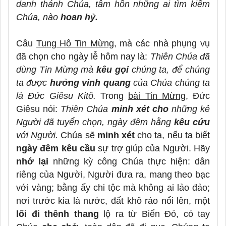
danh thánh Chúa, tâm hồn những ai tìm kiếm
Chúa, nào
hoan hỷ.
Câu
Tung Hô Tin Mừng,
mà các nhà phụng vụ
đã chọn cho ngày lễ hôm nay là:
Thiên Chúa đã
dùng Tin Mừng mà
kêu gọi
chúng ta, để chúng
ta được
hưởng vinh quang
của Chúa chúng ta
là Đức Giêsu Kitô.
Trong
bài Tin Mừng
, Đức
Giêsu nói:
Thiên Chúa
minh xét cho
những kẻ
Người đã tuyển chọn, ngày đêm hằng
kêu cứu
với Người.
Chúa sẽ
minh xét
cho ta, nếu ta biết
ngày đêm
kêu cầu
sự trợ giúp của Người. Hãy
nhớ lại
những kỳ công Chúa thực hiện: dân
riêng của Người, Người đưa ra, mang theo bạc
với vàng; bằng ấy chi tộc mà không ai lảo đảo;
nơi trước kia là nước, đất khô ráo nổi lên, một
lối đi thênh thang
lộ ra từ Biển Đỏ, có tay