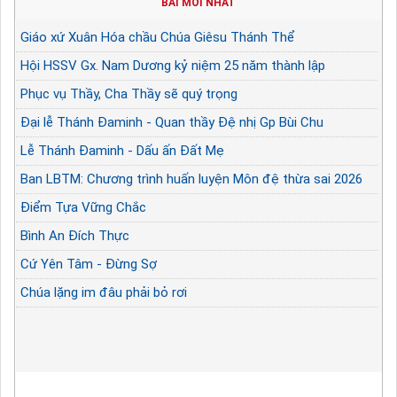
BÀI MỚI NHẤT
Giáo xứ Xuân Hóa chầu Chúa Giêsu Thánh Thể
Hội HSSV Gx. Nam Dương kỷ niệm 25 năm thành lập
Phục vụ Thầy, Cha Thầy sẽ quý trọng
Đại lễ Thánh Đaminh - Quan thầy Đệ nhị Gp Bùi Chu
Lễ Thánh Đaminh - Dấu ấn Đất Mẹ
Ban LBTM: Chương trình huấn luyện Môn đệ thừa sai 2026
Điểm Tựa Vững Chắc
Bình An Đích Thực
Cứ Yên Tâm - Đừng Sợ
Chúa lặng im đâu phải bỏ rơi