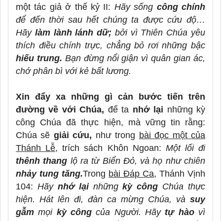
một tác giả ở thế kỷ II:
Hãy sống
công chính
để đến thời sau hết chúng ta được cứu độ…
Hãy
làm lành lánh dữ;
bởi vì Thiên Chúa yêu
thích điều chính trực, chẳng bỏ rơi những bậc
hiếu trung.
Bạn đừng nổi giận vì quân gian ác,
chớ phân bì với kẻ bất lương.
Xin đẩy xa những gì cản bước tiến trên
đường về với Chúa,
để ta
nhớ lại
những kỳ
công Chúa đã thực hiện, mà vững tin rằng:
Chúa sẽ
giải cứu,
như trong
bài đọc một của
Thánh Lễ
, trích sách Khôn Ngoan:
Một lối đi
thênh thang
lộ ra từ Biển Đỏ, và họ như chiên
nhảy tung tăng.
Trong
bài Đáp Ca
, Thánh Vịnh
104:
Hãy
nhớ lại
những
kỳ công
Chúa thực
hiện. Hát lên đi, đàn ca mừng Chúa, và
suy
gẫm
mọi
kỳ công
của Người. Hãy
tự hào
vì