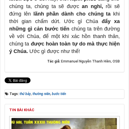
chúng ta, chúng ta sẽ được
an nghỉ,
rồi sẽ
đứng lên
lãnh phần dành cho chúng ta
khi
thời gian chấm dứt. Ước gì Chúa
đẩy xa
những gì cản bước tiến
chúng ta trên đường
về với Chúa, để một khi xác hồn thanh thản,
chúng ta
được hoàn toàn tự do mà thực hiện
ý Chúa.
Ước gì được như thế!
Tác giả:
Emmanuel Nguyễn Thanh Hiền, OSB
Tags:
thứ bảy
,
thường niên
,
bước tiến
TIN BÀI KHÁC