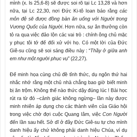
mình (x. Is 25,6-8) sẽ được soi rõ tại Lc 13,28 và hơn
nữa, tại Lc 22,30, nơi Đức Ki-tô loan báo rằng
các
môn đệ sẽ được đồng bàn ăn uống với Người trong
Vương Quốc của Người
. Hơn nữa, sự ân thưởng còn
tỏ ra qua việc đảo lộn các vai trò : chính ông chủ mặc
y phục tôi tớ để đối xử với họ. Có một lời của Đức
Giê-su cũng sẽ soi sáng điều này : “
Thầy ở giữa anh
em như một người phục vụ
” (22,27).
Để minh họa cùng chủ đề tỉnh thức, dụ ngôn thứ hai
nhắc nhớ rằng một chủ nhà chẳng bao giờ biết minh
bị ăn trộm. Không thể nào thức dậy đúng lúc ! Bài học
rút ra từ đó –cảnh giác không ngừng– lần này được
minh nhiên áp dụng cho các thành viên của Giáo hội
trong việc chờ đợi cuộc Quang lâm, việc
Con Người
đến lần sau hết. Sở dĩ ở đây Đức Giê-su tự cho mình
danh hiệu ấy chứ không phải danh hiệu Chúa, ví dụ