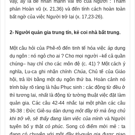
vậy, ấy là để nhấn mạnh vai trò của Người : Thẩm
phán Hoàn vũ (x. 21,36) và đến tính cách hoàn toàn
bất ngờ của việc Người trở lại (x. 17,23-26).
2- Người quản gia trung tín, kẻ coi nhà bất trung.
Một câu hỏi của Phê-rô đến tinh tế hóa việc áp dụng
dụ ngôn : nó ngỏ cho ai ? Cho mọi người –kể cả quần
chúng– hay chỉ cho các môn đệ (c. 41) ? Một cách ý
nghĩa, Lu-ca ghi nhận chính
Chúa
, Chủ tể của Giáo
hội, trả lời bằng một dụ ngôn thứ ba. Hoàn cảnh nó
trình bày rõ ràng là hậu Phục sinh : các động từ đều ở
thì tương lai, nhất là động từ tường thuật việc đặt làm
quản gia. Các câu 42-44 nhắc lại một phần các câu
36-38 : Đức Giê-su dàn dựng
một đầy tớ mà ông chủ
khi trở về, sẽ thấy đang làm việc của mình
và Người
tuyên bố y thật
có phúc
. Song có điểm mới mẻ : ta
đang có chuyện với một
đầy tớ-quản gia
được giao