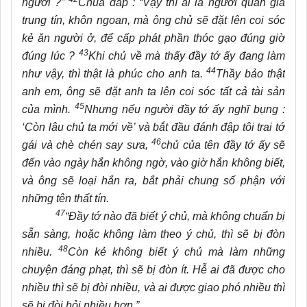
người ?”
Chúa đáp : “Vậy thì ai là người quản gia
trung tín, khôn ngoan, mà ông chủ sẽ đặt lên coi sóc
kẻ ăn người ở, để cấp phát phần thóc gạo đúng giờ
43
đúng lúc ?
Khi chủ về mà thấy đầy tớ ấy đang làm
44
như vậy, thì thật là phúc cho anh ta.
Thầy bảo thật
anh em, ông sẽ đặt anh ta lên coi sóc tất cả tài sản
45
của mình.
Nhưng nếu người đầy tớ ấy nghĩ bụng :
‘Còn lâu chủ ta mới về’ và bắt đầu đánh đập tôi trai tớ
46
gái và chè chén say sưa,
chủ của tên đầy tớ ấy sẽ
đến vào ngày hắn không ngờ, vào giờ hắn không biết,
và ông sẽ loại hắn ra, bắt phải chung số phận với
những tên thất tín.
47
“Đầy tớ nào đã biết ý chủ, mà không chuẩn bị
sẵn sàng, hoặc không làm theo ý chủ, thì sẽ bị đòn
48
nhiều.
Còn kẻ không biết ý chủ mà làm những
chuyện đáng phạt, thì sẽ bị đòn ít. Hễ ai đã được cho
nhiều thì sẽ bị đòi nhiều, và ai được giao phó nhiều thì
sẽ bị đòi hỏi nhiều hơn.”