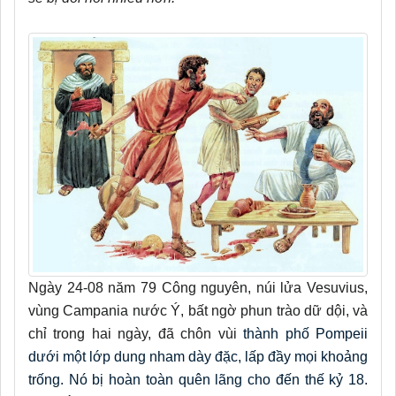
N
gày 24
-
08
năm
79
C
ông
n
guyên
, núi lửa
Ve
suvius
,
vùng Campania nước Ý, bất ngờ phun trào dữ dội, và
chỉ trong hai ngày, đã chôn vùi
thành phố Pompeii
dưới một lớp dung nham dày đặc, lấp đầy mọi khoảng
trống. Nó bị hoàn toàn quên lãng cho đến thế kỷ 18.