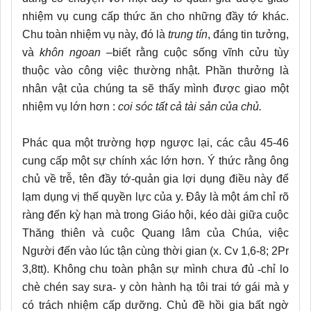
nhiệm vụ cung cấp thức ăn cho những đầy tớ khác.
Chu toàn nhiệm vụ này, đó là
trung tín
, đáng tin tưởng,
và
khôn ngoan
–biết rằng cuộc sống vĩnh cửu tùy
thuộc vào công việc thường nhật. Phần thưởng là
nhân vật của chúng ta sẽ thấy mình được giao một
nhiệm vụ lớn hơn :
coi sóc tất cả tài sản của chủ.
Phác qua một trường hợp ngược lại, các câu 45-46
cung cấp một sự chính xác lớn hơn. Ý thức rằng ông
chủ về trễ, tên đầy tớ-quản gia lợi dụng điều này để
lạm dụng vị thế quyền lực của y. Đây là một ám chỉ rõ
ràng đến kỳ hạn mà trong Giáo hội, kéo dài giữa cuộc
Thăng thiên và cuộc Quang lâm của Chúa, việc
Người đến vào lúc tận cùng thời gian (x. Cv 1,6-8; 2Pr
3,8tt). Không chu toàn phận sự mình chưa đủ
-
chỉ lo
chè chén say sưa­
-
y còn hành hạ tôi trai tớ gái mà y
có trách nhiệm cấp dưỡng. Chủ đề hồi gia bất ngờ