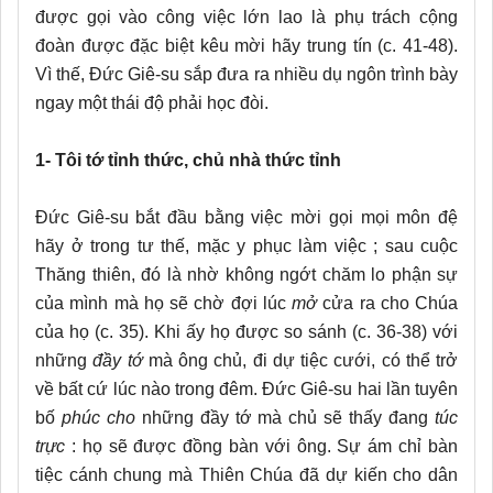
được gọi vào công việc lớn lao là phụ trách cộng
đoàn được đặc biệt kêu mời hãy trung tín (c. 41-48).
Vì thế, Đức Giê-su sắp đưa ra nhiều dụ ngôn trình bày
ngay một thái độ phải học đòi.
1- Tôi tớ tỉnh thức, chủ nhà thức tỉnh
Đức Giê-su bắt đầu bằng việc mời gọi mọi môn đệ
hãy ở trong tư thế, mặc y phục làm việc ; sau cuộc
Thăng thiên, đó là nhờ không ngớt chăm lo phận sự
của mình mà họ sẽ chờ đợi lúc
mở
cửa ra cho Chúa
của họ (c. 35). Khi ấy họ được so sánh (c. 36-38) với
những
đầy tớ
mà ông chủ, đi dự tiệc cưới, có thể trở
về bất cứ lúc nào trong đêm. Đức Giê-su hai lần tuyên
bố
phúc cho
những đầy tớ mà chủ sẽ thấy đang
túc
trực
: họ sẽ được đồng bàn với ông. Sự ám chỉ bàn
tiệc cánh chung mà Thiên Chúa đã dự kiến cho dân