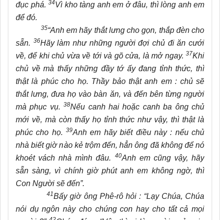
34
đục phá.
Vì kho tàng anh em ở đâu, thì lòng anh em
để đó.
35
“Anh em hãy thắt lưng cho gọn, thắp đèn cho
36
sẵn.
Hãy làm như những người đợi chủ đi ăn cưới
37
về, để khi chủ vừa về tới và gõ cửa, là mở ngay.
Khi
chủ về mà thấy những đầy tớ ấy đang tỉnh thức, thì
thật là phúc cho họ. Thầy bảo thật anh em : chủ sẽ
thắt lưng, đưa họ vào bàn ăn, và đến bên từng người
38
mà phục vụ.
Nếu canh hai hoặc canh ba ông chủ
mới về, mà còn thấy họ tỉnh thức như vậy, thì thật là
39
phúc cho họ.
Anh em hãy biết điều này : nếu chủ
nhà biết giờ nào kẻ trộm đến, hẳn ông đã không để nó
40
khoét vách nhà mình đâu.
Anh em cũng vậy, hãy
sẵn sàng, vì chính giờ phút anh em không ngờ, thì
Con Người sẽ đến”.
41
Bấy giờ ông Phê-rô hỏi : “Lạy Chúa, Chúa
nói dụ ngôn này cho chúng con hay cho tất cả mọi
42