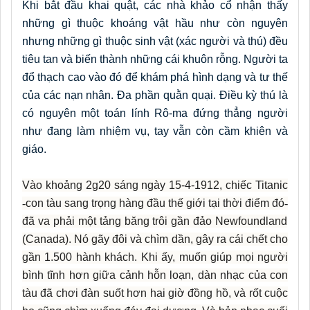
Khi bắt đầu khai quật, các nhà khảo cổ nhận thấy
những gì thuộc khoáng vật hầu như còn nguyên
nhưng những gì thuộc sinh vật (xác người và thú) đều
tiêu tan và biến thành những cái khuôn rỗng. Người ta
đổ thạch cao vào đó để khám phá hình dạng và tư thế
của các nạn nhân. Đa phần quằn quại. Điều kỳ thú là
có nguyên một toán lính Rô-ma đứng thẳng người
như đang làm nhiệm vụ, tay vẫn còn cầm khiên và
giáo.
Vào khoảng 2g20 sáng ngày 15-4-1912, chiếc Titanic
-
con tàu sang trọng hàng đầu thế giới tại thời điểm đó
-
đã va phải một tảng băng trôi gần đảo Newfoundland
(Canada). Nó gãy đôi và chìm dần, gây ra cái chết cho
gần 1.500 hành khách. Khi ấy, muốn giúp mọi người
bình tĩnh hơn giữa cảnh hỗn loạn, dàn nhạc của con
tàu đã chơi đàn suốt hơn hai giờ đồng hồ, và rốt cuộc