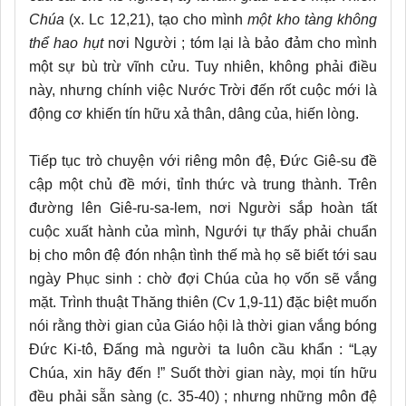
Chúa
(x. Lc 12,21), tạo cho mình
một kho tàng không
thể hao hụt
nơi Người ; tóm lại là bảo đảm cho mình
một sự bù trừ vĩnh cửu. Tuy nhiên, không phải điều
này, nhưng chính việc Nước Trời đến rốt cuộc mới là
động cơ khiến tín hữu xả thân, dâng của, hiến lòng.
Tiếp tục trò chuyện với riêng môn đệ, Đức Giê-su đề
cập một chủ đề mới, tỉnh thức và trung thành. Trên
đường lên Giê-ru-sa-lem, nơi Người sắp hoàn tất
cuộc xuất hành của mình, Ngưới tự thấy phải chuẩn
bị cho môn đệ đón nhận tình thế mà họ sẽ biết tới sau
ngày Phục sinh : chờ đợi Chúa của họ vốn sẽ vắng
mặt. Trình thuật Thăng thiên (Cv 1,9-11) đặc biệt muốn
nói rằng thời gian của Giáo hội là thời gian vắng bóng
Đức Ki-tô, Đấng mà người ta luôn cầu khẩn : “Lạy
Chúa, xin hãy đến !” Suốt thời gian này, mọi tín hữu
đều phải sẵn sàng (c. 35-40) ; nhưng những môn đệ