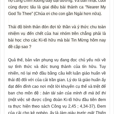
họ cũng chìm xuống đáy đại dương. Và bản nhạc cuối
cùng được tấu là giai điệu bài thánh ca “Nearer My
God To Thee” (Chúa ơi cho con gần Ngài hơn nữa).
Thái độ bình thản đón đợi tử thần và ý thức chu toàn
nhiệm vụ đến chết của hai nhóm trên chẳng phải là
bài học cho các Ki-tô hữu mà bài Tin Mừng hôm nay
đề cập sao ?
Quả thế, bản văn phụng vụ đang đọc chủ yếu nói về
sự tỉnh thức và đức trung thành của tín hữu. Tuy
nhiên, nó lại mở đầu bằng câu kết luận giáo huấn về
thái độ đối với của cải trần gian. Lý do là giáo huấn ấy
đạt đến đỉnh cao nơi một lời khuyên cụ thể và triệt để
ban cho môn đệ :
bán tài sản của mình đi mà bố thí
(một việc sẽ được cộng đoàn Ki-tô hữu đầu tiên đem
ra thực hiện theo sách Công vụ 2,45 ; 4,34-37). Đem
của cải cho kẻ nghèo, ấy là
làm giàu trước mặt Thiên