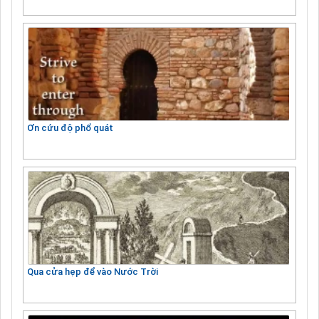
Ơn cứu độ phổ quát
Qua cửa hẹp để vào Nước Trời