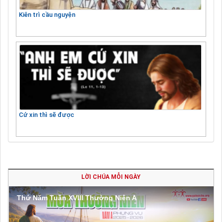
Kiên trì cầu nguyện
Cứ xin thì sẽ được
LỜI CHÚA MỖI NGÀY
Thứ Năm Tuần XVIII Thường Niên A