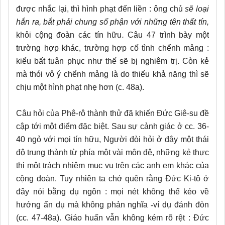
được nhắc lại, thì hình phạt đến liền : ông chủ
sẽ loại
hắn ra, bắt phải chung số phận với những tên thất tín,
khỏi cộng đoàn các tín hữu
.
Câu 47 trình bày một
trường hợp khác, trường hợp cố tình chểnh mảng :
kiểu bất tuân phục như thế sẽ bị nghiêm trị. Còn kẻ
mà thói vô ý chểnh mảng là do thiếu khả năng thì sẽ
chịu một hình phạt nhẹ hơn (c. 48a).
Câu hỏi của Phê-rô thành thử đã khiến Đức Giê-su đề
cập tới một điểm đặc biệt. Sau sự cảnh giác ở cc. 36-
40 ngỏ với mọi tín hữu, Người đòi hỏi ở đây một thái
độ trung thành từ phía một vài môn đệ, những kẻ thực
thi một trách nhiệm mục vụ trên các anh em khác của
cộng đoàn. Tuy nhiên ta chớ quên rằng Đức Ki-tô ở
đây nói bằng dụ ngôn : mọi nét không thể kéo về
hướng ẩn dụ mà không phản nghĩa
-
ví dụ đánh đòn
(cc. 47-48a). Giáo huấn vẫn không kém rõ rệt : Đức