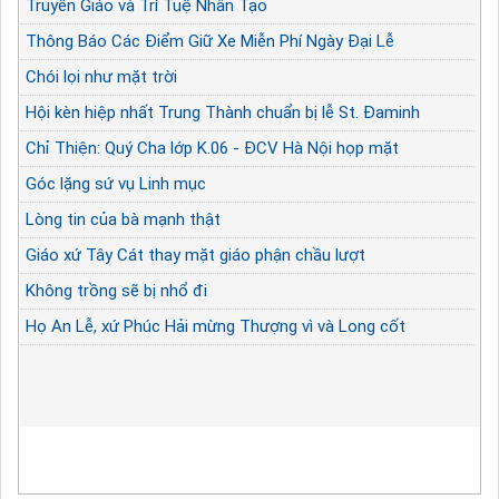
Truyền Giáo và Trí Tuệ Nhân Tạo
Thông Báo Các Điểm Giữ Xe Miễn Phí Ngày Đại Lễ
Chói lọi như mặt trời
Hội kèn hiệp nhất Trung Thành chuẩn bị lễ St. Đaminh
Chỉ Thiện: Quý Cha lớp K.06 - ĐCV Hà Nội họp mặt
Góc lặng sứ vụ Linh mục
Lòng tin của bà mạnh thật
Giáo xứ Tây Cát thay mặt giáo phận chầu lượt
Không trồng sẽ bị nhổ đi
Họ An Lễ, xứ Phúc Hải mừng Thượng vì và Long cốt