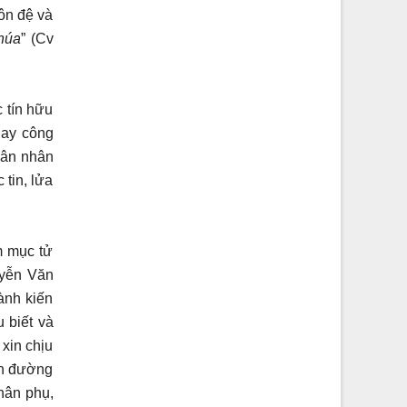
ôn đệ và
húa
” (Cv
 tín hữu
hay công
hân nhân
tin, lửa
m mục tử
yễn Văn
ành kiến
 biết và
xin chịu
ên đường
thân phụ,