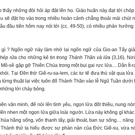
 thấy những đòi hỏi áp đặt lên họ. Giáo huấn này đạt tới chóp 
u sẽ đặt họ vào trong nhiều hoàn cảnh chẳng thoải mái chút n
u đầu tiên hôm nay nói tới (cc. 49-50), có nhiều phản hưởng t
à gì ? Ngôn ngữ này làm nhớ lại ngôn ngữ của Gio-an Tẩy giả
phép rửa
cho những kẻ tin
trong Thánh Thần và lửa
(3,16). Nơ
 Mô-sê gặp gỡ Thiên Chúa trong một bụi gai rực lửa… Dân Ít-r
 khói. Tại Đền thờ Giê-ru-sa-lem, các tư tế đưa thú vật qua lửa
từng thuật lại việc tuôn đổ Thánh Thần vào lễ Ngũ Tuần dưới 
những lời cháy bỏng.
ền văn minh, để nói lên tình yêu, ngọn lửa đốt thiêu, nung nó
ến nhen một ngọn lửa giữa loài người. Lửa này không gì khác 
húa hằng sống, vốn thanh tẩy, giải thoát, ban sự sống… năng 
i. Thành thử ta hiểu được sự phàn nàn của Đức Giê-su, vừa n