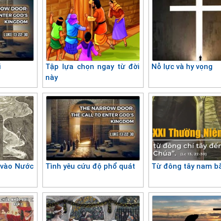
i
Tập lựa chọn ngay từ đời
Nỗ lực và hy vọng
này
 vào Nước
Tình yêu cứu độ phổ quát
Từ đông tây nam b