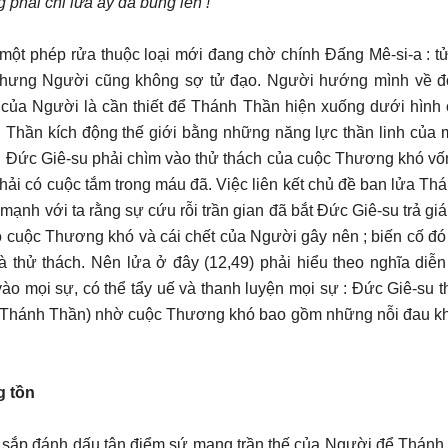
phải chi lửa ấy đã bùng lên !
”
một phép rửa thuộc loại mới đang chờ chính Đấng Mê-si-a : tử
nhưng Người cũng không sợ tử đạo. Người hướng mình về đó
 của Người là cần thiết để Thánh Thần hiện xuống dưới hình 
h Thần kích động thế giới bằng những năng lực thần linh của 
t : Đức Giê-su phải chìm vào thử thách của cuộc Thương khó vố
ải có cuộc tắm trong máu đã. Việc liên kết chủ đề ban lửa Th
ạnh với ta rằng sự cứu rỗi trần gian đã bắt Đức Giê-su trả gi
o cuộc Thương khó và cái chết của Người gây nên ; biến cố đó
thử thách. Nên lửa ở đây (12,49) phải hiểu theo nghĩa diễn 
 vào mọi sự, có thể tẩy uế và thanh luyện mọi sự : Đức Giê-su 
a Thánh Thần) nhờ cuộc Thương khó bao gồm những nỗi đau kh
g tồn
 sắp đánh dấu tận điểm sứ mạng trần thế của Người để Thánh