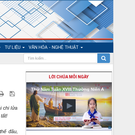
TƯ LIỆU
VĂN HÓA - NGHỆ THUẬT
LỜI CHÚA MỖI NGÀY
Thứ Năm Tuần XVIII Thường Niên A
 chi lửa
tất!
thế đâu,