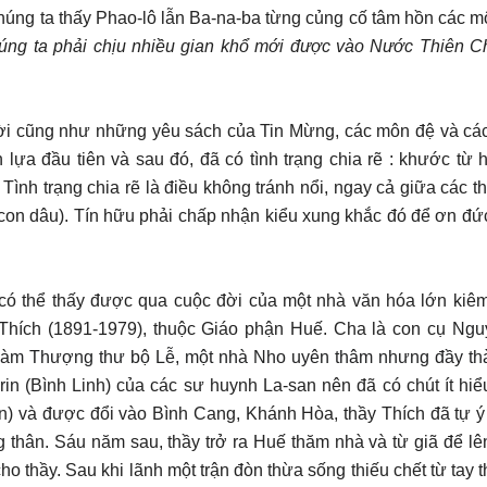
 chúng ta thấy Phao-lô lẫn Ba-na-ba từng củng cố tâm hồn các m
úng ta phải chịu nhiều gian khổ mới được vào Nước Thiên C
ời cũng như những yêu sách của Tin Mừng, các môn đệ và các
lựa đầu tiên và sau đó, đã có tình trạng chia rẽ : khước từ 
nh trạng chia rẽ là điều không tránh nổi, ngay cả giữa các t
 con dâu). Tín hữu phải chấp nhận kiểu xung khắc đó để ơn đức 
n có thể thấy được qua cuộc đời của một nhà văn hóa lớn kiê
 Thích (1891-1979), thuộc Giáo phận Huế. Cha là con cụ
Ngu
 hàm Thượng thư bộ Lễ, một nhà Nho uyên thâm nhưng đầy th
rin (Bình Linh) của các sư huynh La-san nên đã có chút ít hiểu
iên) và được đổi vào Bình Cang, Khánh Hòa, thầy Thích đã tự ý 
g thân. Sáu năm sau, thầy trở ra Huế thăm nhà và từ giã để l
ho thầy. Sau khi lãnh một trận đòn thừa sống thiếu chết từ tay 