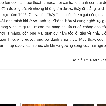
èo lên gỡ mái ngói thoát ra ngoài rồi cải trang thành con gái 
i đón đường bắt về nhưng không tìm được, thầy đi thẳng ra ch
linh mục năm 1926. Chưa hết. Thầy Thích có cô em gái cùng cha
i anh mình khi ở với anh tại Khánh Hòa vì cùng nghề trợ g
trang y phục, giữa lúc cha mẹ đang chuẩn bị gả chồng cho cô.
 nơi la mắng, còn ông Mại giận dữ nắm tóc lôi đầu về nhà. C
 gan lì, cương quyết, ông bà đành chịu thua. May thay, cuối
xin nhập đạo vì cảm phục chí khí và gương sống của hai ngườ
Tác giả:
Lm. Phêrô Pha