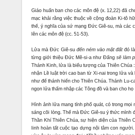
Giáo huấn ban cho các môn đệ (x. 12,22) đã cho
mạc khải rằng việc thuộc về cộng đoàn Ki-tô hữ
thế, ý nghĩa của sứ mạng Đức Giê-su, mà các câ
lên các môn đệ (cc. 51-53).
Lửa mà Đức Giê-su
đến ném vào mặt đất
đó l
từng giới thiệu Đức Mê-si-a như Đấng
sẽ làm 
Thánh Kinh, lửa là biểu tượng của Thiên Chúa :
nhận Lề luật trời cao ban từ Xi-nai trong lửa và
như để thánh hiến cho Thiên Chúa. Thánh Lu-ca 
ngọn lửa thấm nhập các Tông đồ và ban cho họ 
Hình ảnh lửa mang tính phổ quát, có trong mọi n
sáng cõi lòng. Thế mà Đức Giê-su ý thức mình đ
Thần Khí Thiên Chúa, sự hiện diện của Thiên C
linh hoàn tất cuộc tạo dựng nội tâm con ngườ