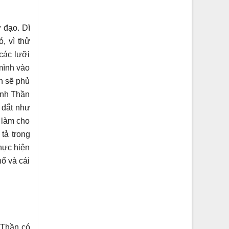
 đạo. Dĩ
, vì thử
các lưỡi
mình vào
n sẽ phủ
ánh Thần
á đắt như
 làm cho
tả trong
thực hiện
ổ và cái
 Thần có