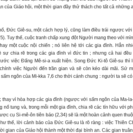
n của Giáo hội, một thời gian đầy thử thách cho tất cả những a
ổ, Đức Giê-su, một cách hợp lý, cũng làm điều trái ngược với 
9,5). Tuy thế, cuộc tranh chấp xung đột Người mang theo với mì
hay một cuộc nội chiến ; nó liên hệ tới các gia đình. Hẳn nhi
sự chia rẽ trong các gia đình vì đức tin ; nhưng cả hai đều
rước việc Đấng Mê-si-a xuất hiện. Song Đức Ki-tô Giê-su thì 
 chính việc Người đến trần gian và sẽ còn kéo dài mãi. Sứ 
 sấm ngôn của Mi-kka 7,6 cho thời cánh chung : người ta sẽ có
 thay vì hòa hợp các gia đình (ngược với sấm ngôn của Ma-la-
g nổ tung và, trong mỗi một gia đình, chia rẽ các tín hữu với ph
được cụ Si-mê-ôn tiên báo (2,34) sẽ là một hoàn cảnh quen thu
 Như thế, lời cảnh báo của Đức Giê-su là rõ ràng : việc Thiên
i gian của Giáo hội thành một thời đại bình an. Các gian truân