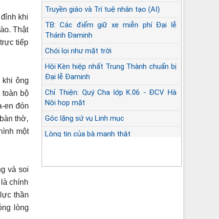
Truyền giáo và Trí tuệ nhân tạo (AI)
đỉnh khi
TB: Các điểm giữ xe miễn phí Đại lễ
ào. Thật
Thánh Đaminh
rực tiếp
Chói lọi như mặt trời
Hội Kèn hiệp nhất Trung Thành chuẩn bị
Đại lễ Đaminh
 khi ông
Chỉ Thiện: Quý Cha lớp K.06 - ĐCV Hà
i toàn bộ
Nội họp mặt
a-en đón
Góc lặng sứ vụ Linh mục
 bàn thờ,
hình một
Lòng tin của bà mạnh thật
ng và soi
là chính
lực thần
óng lòng