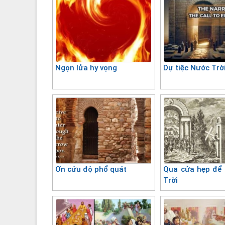
Ngọn lửa hy vọng
Dự tiệc Nước Trờ
Ơn cứu độ phổ quát
Qua cửa hẹp để
Trời