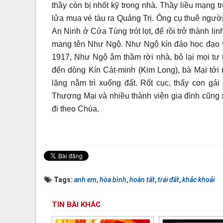
thầy còn bị nhốt kỹ trong nhà. Thầy liều mạng tr
lửa mua vé tàu ra Quảng Trị. Ông cụ thuê ngườ
An Ninh ở Cửa Tùng trót lọt, để rồi trở thành 
mang tên Như Ngộ. Như Ngộ kín đáo học đạo vớ
1917, Như Ngộ âm thầm rời nhà, bỏ lại mọi tư 
đến dòng Kín Cát-minh (Kim Long), bà Mại tới
lặng nằm trì xuống đất. Rốt cục, thấy con gái
Thượng Mại và nhiều thành viên gia đình cũng 
đi theo Chúa.
Tags:
anh em
,
hòa bình
,
hoàn tất
,
trái đất
,
khắc khoải
TIN BÀI KHÁC