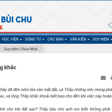
HỌC VIỆN
DÒNG TU
CÁC BAN
VĂN KIỆN
SUY NIỆM
Suy niệm Chúa Nhật
ng khắc
“Thầy đã đến ném lửa vào mặt đất, và Thầy những ước mong phải
u, và lòng Thầy khắc khoải biết bao cho đến khi việc này hoàn 
h cho trái đất sao? Thầy bảo cho anh em biết: không phải 