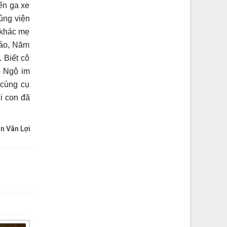
đến ga xe
ủng viện
 khác mẹ
iáo, Năm
 Biết cô
ô Ngộ im
 cùng cụ
i con đã
n Văn Lợi