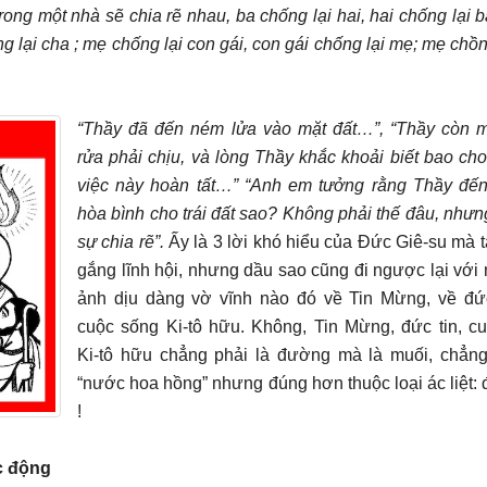
rong một nhà sẽ chia rẽ nhau, ba chống lại hai, hai chống lại 
hống lại cha ; mẹ chống lại con gái, con gái chống lại mẹ; mẹ ch
“Thầy đã đến ném lửa vào mặt đất…”, “Thầy còn 
rửa phải chịu, và lòng Thầy khắc khoải biết bao cho
việc này hoàn tất…” “Anh em tưởng rằng Thầy đế
hòa bình cho trái đất sao? Không phải thế đâu, nhưn
sự chia rẽ”.
Ấy là 3 lời khó hiểu của Đức Giê-su mà t
gắng lĩnh hội, nhưng dầu sao cũng đi ngược lại với 
ảnh dịu dàng vờ vĩnh nào đó về Tin Mừng, về đức
cuộc sống Ki-tô hữu. Không, Tin Mừng, đức tin, c
Ki-tô hữu chẳng phải là đường mà là muối, chẳng
“nước hoa hồng” nhưng đúng hơn thuộc loại ác liệt: 
!
c động