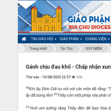
TIN GIÁO HỘI
GIÁO PHẬN
CHỦNG VIỆN
Trang nhất
Tin Tức
SUY NIỆM
Gánh chịu đau khổ - Chấp nhận xu
Thứ sáu - 15/08/2025 22:57
356
49
Khi ấy, Đức Giê-su nói với các môn đệ rằng: 
50
ấy đã bùng lên!
Thầy còn một phép rửa phải chị
51
“Anh em tưởng rằng Thầy đến để ban hòa bìn