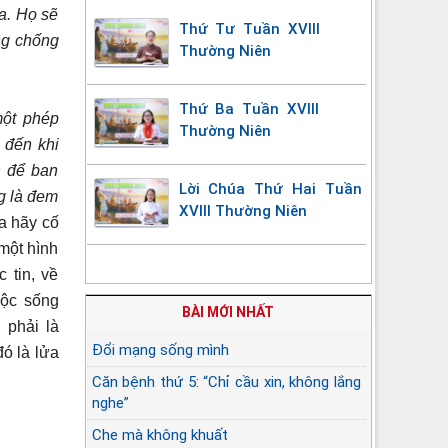
ba. Họ sẽ
Thứ Tư Tuần XVIII
ồng chống
Thường Niên
Thứ Ba Tuần XVIII
một phép
Thường Niên
 đến khi
n để ban
Lời Chúa Thứ Hai Tuần
g là đem
XVIII Thường Niên
a hãy cố
một hình
 tin, về
uộc sống
BÀI MỚI NHẤT
 phải là
Đổi mạng sống mình
đó là lửa
Căn bệnh thứ 5: “Chỉ cầu xin, không lắng
nghe”
Che mà không khuất