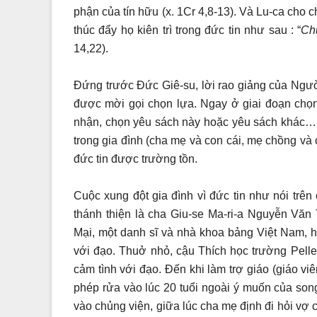
phận của tín hữu (x. 1Cr 4,8-13). Và Lu-ca cho
thúc đẩy họ kiên trì trong đức tin như sau : “
Ch
14,22).
Đứng trước Đức Giê-su, lời rao giảng của Ngư
được mời gọi chọn lựa. Ngay ở giai đoạn chọn 
nhận, chọn yêu sách này hoặc yêu sách khác… Tì
trong gia đình (cha mẹ và con cái, mẹ chồng và
đức tin được trường tồn.
Cuộc xung đột gia đình vì đức tin như nói trê
thánh thiện là cha Giu-se Ma-ri-a Nguyễn Văn
Mại
, một danh sĩ và nhà khoa bảng Việt Nam,
với đạo. Thuở nhỏ, cậu
Thích học trường Pelle
cảm tình với đạo. Đến khi làm trợ giáo (giáo v
phép rửa vào lúc 20 tuổi ngoài ý muốn của son
vào chủng viện, giữa lúc cha mẹ định đi hỏi vợ c