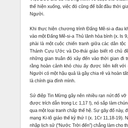
thể hiện xuống, việc đó cũng để bắt đầu thời gia
Người.
Khi thực hiện chương trình Đấng Mê-si-a đau kh
vào một Đấng Mê-si-a Thủ lãnh hòa bình (x. Is 
phài là một cuộc chiến tranh giữa các dân tộc 
Thánh Cựu Ước và Do-thái giáo biết rõ chủ đề 
những gian truân đó xảy đến vào thời gian đi t
rằng hoàn cảnh khó chịu ấy được liên kết với
Người có một hậu quả là gây chia rẽ và hoàn tất
là chính gia đình mình.
Sứ điệp Tin Mừng gây nên nhiều rạn nứt đổ vỡ ;
được trích dẫn trong Lc 1,17 !), nó sắp làm chún
qua một loại tranh chấp thế hệ. Sự gãy đổ này, 
mạng Ki-tô giáo thế kỷ thứ I (x. 1Cr 11,18-19).
nhập lịch sử (“Nước Trời đến”) chẳng làm cho thờ