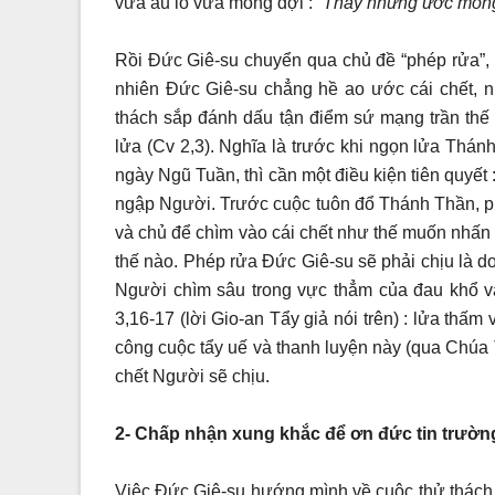
vừa âu lo vừa mong đợi : “
Thầy những ước mong 
Rồi Đức Giê-su chuyển qua chủ đề “phép rửa”, 
nhiên Đức Giê-su chẳng hề ao ước cái chết, 
thách sắp đánh dấu tận điểm sứ mạng trần thế
lửa (Cv 2,3). Nghĩa là trước khi ngọn lửa Thán
ngày Ngũ Tuần, thì cần một điều kiện tiên quyế
ngập Người. Trước cuộc tuôn đổ Thánh Thần, ph
và chủ để chìm vào cái chết như thế muốn nhấn m
thế nào. Phép rửa Đức Giê-su sẽ phải chịu là d
Người chìm sâu trong vực thẳm của đau khổ và 
3,16-17 (lời Gio-an Tẩy giả nói trên) : lửa thấm
công cuộc tẩy uế và thanh luyện này (qua Chú
chết Người sẽ chịu.
2- Chấp nhận xung khắc để ơn đức tin trườn
Việc Đức Giê-su hướng mình về cuộc thử thách