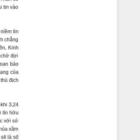
i tin vào
niềm tin
nh chẳng
ên, Kinh
 chờ đợi
loan báo
mạng của
 thù địch
khi 3,24
i tín hữu
ộc với sứ
 Chúa xâm
 sẽ là số