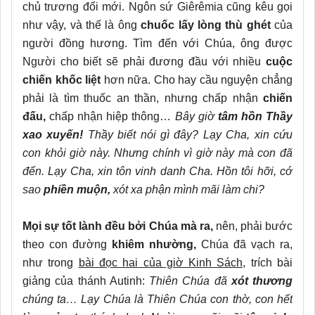
chủ trương đổi mới. Ngôn sứ Giêrêmia cũng kêu gọi
như vậy, và thế là ông
chuốc lấy lòng thù ghét
của
người đồng hương. Tìm đến với Chúa, ông được
Người cho biết sẽ phải đương đầu với nhiều
cuộc
chiến khốc liệt
hơn nữa. Cho hay cầu nguyện chẳng
phải là tìm thuốc an thần, nhưng chấp nhận
chiến
đấu,
chấp nhận hiệp thông…
Bây giờ
tâm hồn Thầy
xao xuyến!
Thầy biết nói gì đây? Lạy Cha, xin cứu
con khỏi giờ này. Nhưng chính vì giờ này mà con đã
đến. Lạy Cha, xin tôn vinh danh Cha. Hồn tôi hỡi, cớ
sao
phiền muộn,
xót xa phận mình mãi làm chi?
Mọi sự tốt lành đều bởi Chúa mà ra,
nên, phải bước
theo con đường
khiêm nhường,
Chúa đã vạch ra,
như trong
bài đọc hai của giờ Kinh Sách,
trích bài
giảng của thánh Autinh:
Thiên Chúa đã
xót thương
chúng ta… Lạy Chúa là Thiên Chúa con thờ, con hết