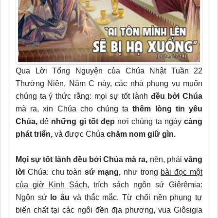
Qua Lời Tổng Nguyện của Chúa Nhật Tuần 22
Thường Niên, Năm C này, các nhà phụng vụ muốn
chúng ta ý thức rằng: mọi sự tốt lành
đều bởi Chúa
mà ra, xin Chúa cho chúng ta
thêm lòng tin yêu
Chúa,
để
những gì tốt đẹp
nơi chúng ta ngày
càng
phát triển,
và được Chúa
chăm nom giữ gìn.
Mọi sự tốt lành đều bởi Chúa mà ra,
nên, phải
vâng
lời
Chúa: chu toàn
sứ mạng,
như trong
bài đọc một
của giờ Kinh Sách
, trích sách ngôn sứ Giêrêmia:
Ngôn sứ
lo âu
và thắc mắc. Từ chối nền phụng tự
biến chất tại các ngôi đền địa phương, vua Giôsigia