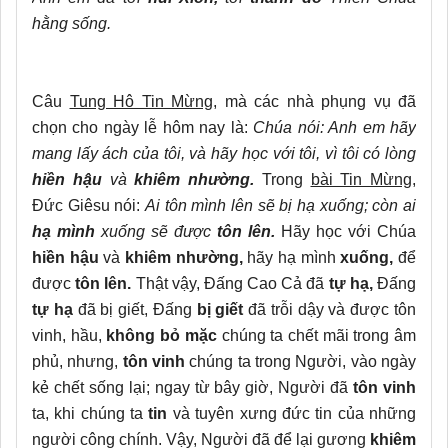
hằng sống.
Câu
Tung Hô Tin Mừng,
mà các nhà phụng vụ đã
chọn cho ngày lễ hôm nay là:
Chúa nói: Anh em hãy
mang lấy ách của tôi, và hãy học với tôi, vì tôi có lòng
hiền hậu
và
khiêm nhường.
Trong
bài Tin Mừng
,
Đức Giêsu nói:
Ai tôn mình lên sẽ bị hạ xuống; còn ai
hạ mình
xuống sẽ được
tôn lên.
Hãy học với Chúa
hiền hậu
và
khiêm nhường,
hãy hạ mình
xuống,
để
được
tôn lên.
Thật vậy, Đấng Cao Cả đã
tự hạ,
Đấng
tự hạ
đã bị giết, Đấng
bị giết
đã trỗi dậy và được tôn
vinh, hầu,
không bỏ mặc
chúng ta chết mãi trong âm
phủ, nhưng,
tôn vinh
chúng ta trong Người, vào ngày
kẻ chết sống lại; ngay từ bây giờ, Người đã
tôn vinh
ta, khi chúng ta
tin
và tuyên xưng đức tin của những
người công chính. Vậy, Người đã để lại gương
khiêm