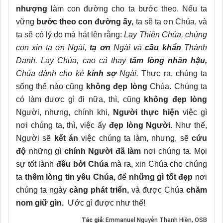
nhượng
làm con đường cho ta bước theo. Nếu ta
vững
bước theo con đường ấy,
ta sẽ tạ ơn Chúa, và
ta sẽ có lý do mà hát lên rằng:
Lạy Thiên Chúa, chúng
con xin tạ ơn Ngài,
tạ ơn
Ngài và
cầu khẩn
Thánh
Danh. Lạy Chúa, cao cả thay
tấm lòng nhân hậu,
Chúa dành cho kẻ
kính sợ
Ngài.
Thực ra, chúng ta
sống thế nào cũng
không đẹp lòng
Chúa. Chúng ta
có làm được gì đi nữa, thì, cũng
không đẹp lòng
Người, nhưng, chính khi,
Người thực hiện
việc gì
nơi chúng ta, thì, việc ấy
đẹp lòng Người.
Như thế,
Người sẽ
kết án
việc chúng ta làm, nhưng, sẽ
cứu
độ
những gì
chính Người đã làm
nơi chúng ta.
Mọi
sự tốt lành
đều bởi Chúa
mà ra, xin Chúa cho chúng
ta
thêm lòng tin yêu Chúa,
để
những gì tốt đẹp
nơi
chúng ta ngày
càng phát triển,
và được Chúa
chăm
nom giữ gìn.
Ước gì được như thế!
Tác giả:
Emmanuel Nguyễn Thanh Hiền, OSB