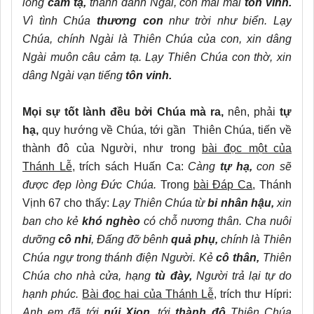
lòng
cảm tạ,
thánh danh Ngài, con mãi mãi
tôn vinh.
Vì tình Chúa
thương con
như trời như biển. Lạy
Chúa, chính Ngài là Thiên Chúa của con, xin dâng
Ngài muôn câu cảm tạ. Lạy Thiên Chúa con thờ, xin
dâng Ngài vạn tiếng
tôn vinh.
Mọi sự tốt lành đều bởi Chúa mà ra,
nên, phải
tự
hạ,
quy hướng về Chúa, tới gần Thiên Chúa, tiến về
thành đô của Người, như trong
bài đọc một của
Thánh Lễ
, trích sách Huấn Ca:
Càng
tự hạ,
con sẽ
được đẹp lòng Đức Chúa.
Trong
bài Đáp Ca
, Thánh
Vịnh 67 cho thấy:
Lạy Thiên Chúa từ
bi nhân hậu,
xin
ban cho kẻ
khó nghèo
có chỗ nương thân. Cha nuôi
dưỡng
cô nhi
, Đấng đỡ bênh
quả phụ,
chính là Thiên
Chúa ngự trong thánh điện Người. Kẻ
cô thân,
Thiên
Chúa cho nhà cửa, hạng
tù đày,
Người trả lại tự do
hạnh phúc.
Bài đọc hai của Thánh Lễ
, trích thư Hípri:
Anh em đã tới
núi Xion,
tới
thành đô
Thiên Chúa