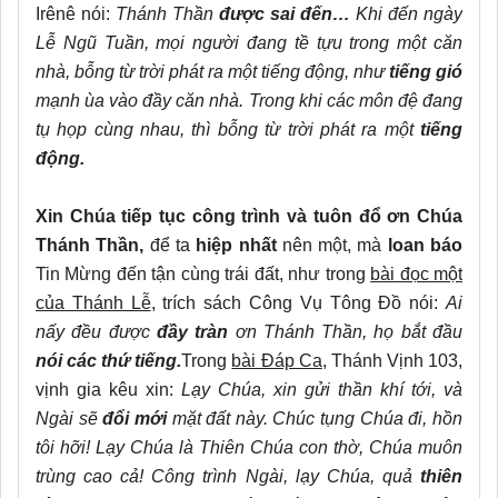
Irênê nói:
Thánh Thần
được sai đến…
Khi đến ngày
Lễ Ngũ Tuần, mọi người đang tề tựu trong một căn
nhà, bỗng từ trời phát ra một tiếng động, như
tiếng gió
mạnh ùa vào đầy căn nhà. Trong khi các môn đệ đang
tụ họp cùng nhau, thì bỗng từ trời phát ra một
tiếng
động.
Xin Chúa tiếp tục công trình và tuôn đổ ơn Chúa
Thánh Thần,
để ta
hiệp nhất
nên một, mà
loan báo
Tin Mừng đến tận cùng trái đất, như trong
bài đọc một
của Thánh Lễ
, trích sách Công Vụ Tông Đồ nói:
Ai
nấy đều được
đầy tràn
ơn Thánh Thần, họ bắt đầu
nói các thứ tiếng.
Trong
bài Đáp Ca
, Thánh Vịnh 103,
vịnh gia kêu xin:
Lạy Chúa, xin gửi thần khí tới, và
Ngài sẽ
đổi mới
mặt đất này. Chúc tụng Chúa đi, hồn
tôi hỡi! Lạy Chúa là Thiên Chúa con thờ, Chúa muôn
trùng cao cả! Công trình Ngài, lạy Chúa, quả
thiên