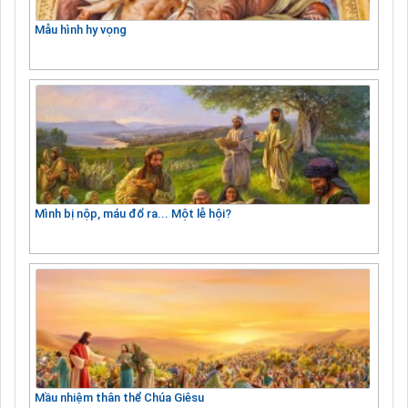
Mẫu hình hy vọng
Mình bị nộp, máu đổ ra... Một lễ hội?
Mầu nhiệm thân thể Chúa Giêsu