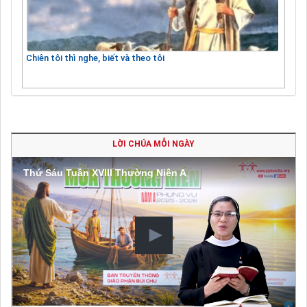
Chiên tôi thì nghe, biết và theo tôi
LỜI CHÚA MỖI NGÀY
Thứ Sáu Tuần XVIII Thường Niên A