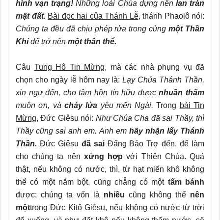
hình vạn trạng!
Những loài Chúa dựng nên
lan tràn
mặt đất.
Bài đọc hai của Thánh Lễ
, thánh Phaolô nói:
Chúng ta đều đã chịu phép rửa trong cùng
một Thần
Khí
để trở nên
một thân thể.
Câu
Tung Hô Tin Mừng,
mà các nhà phụng vụ đã
chọn cho ngày lễ hôm nay là:
Lạy Chúa Thánh Thần,
xin ngự đến, cho tâm hồn tín hữu được
nhuần thấm
muôn ơn, và
cháy lửa
yêu mến Ngài.
Trong
bài Tin
Mừng
, Đức Giêsu nói:
Như Chúa Cha đã sai Thầy, thì
Thầy cũng sai anh em. Anh em
hãy nhận lấy Thánh
Thần.
Đức Giêsu
đã sai
Đấng Bảo Trợ đến, để làm
cho chúng ta nên
xứng hợp
với Thiên Chúa. Quả
thật, nếu không có nước, thì, từ hạt miến khô không
thể có một nắm bột, cũng chẳng có một
tấm bánh
được; chúng ta vốn là
nhiều
cũng không thể
nên
một
trong Đức Kitô Giêsu, nếu không có nước từ trời