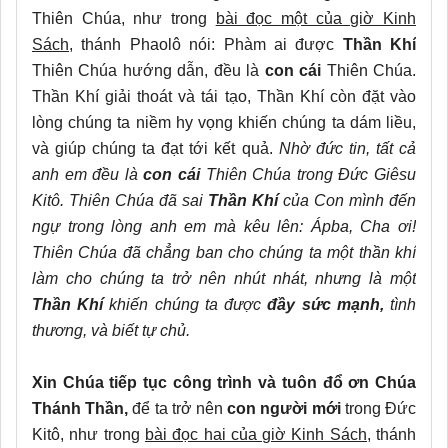
Thiên Chúa, như trong
bài đọc một của giờ Kinh
Sách
, thánh Phaolô nói: Phàm ai được
Thần Khí
Thiên Chúa hướng dẫn, đều là
con cái
Thiên Chúa.
Thần Khí giải thoát và tái tạo, Thần Khí còn đặt vào
lòng chúng ta niềm hy vọng khiến chúng ta dám liều,
và giúp chúng ta đạt tới kết quả.
Nhờ đức tin, tất cả
anh em đều là
con cái
Thiên Chúa trong Đức Giêsu
Kitô.
Thiên Chúa đã sai
Thần Khí
của Con mình đến
ngự trong lòng anh em mà kêu lên: Ápba, Cha ơi!
Thiên Chúa đã chẳng ban cho chúng ta một thần khí
làm cho chúng ta trở nên nhút nhát, nhưng là một
Thần Khí
khiến chúng ta được
đầy sức mạnh,
tình
thương, và biết tự chủ.
Xin Chúa tiếp tục công trình và tuôn đổ ơn Chúa
Thánh Thần,
để ta trở nên
con người mới
trong Đức
Kitô, như trong
bài đọc hai của giờ Kinh Sách,
thánh