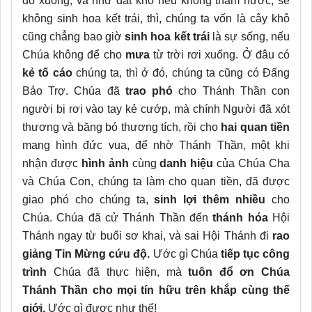
đổ xuống, và như đất khô nếu không thấm nước, sẽ
không sinh hoa kết trái, thì, chúng ta vốn là cây khô
cũng chẳng bao giờ
sinh hoa kết trái
là sự sống, nếu
Chúa không để cho
mưa
từ trời rơi xuống. Ở đâu có
kẻ tố cáo
chúng ta, thì ở đó, chúng ta cũng có Đấng
Bảo Trợ. Chúa đã
trao phó
cho Thánh Thần con
người bị rơi vào tay kẻ cướp, mà chính Người đã xót
thương và băng bó thương tích, rồi cho
hai quan tiền
mang hình đức vua, để nhờ Thánh Thần, một khi
nhận được
hình ảnh
cùng
danh hiệu
của Chúa Cha
và Chúa Con, chúng ta làm cho quan tiền, đã được
giao phó cho chúng ta,
sinh lợi thêm nhiều
cho
Chúa. Chúa đã cử Thánh Thần đến
thánh hóa
Hội
Thánh ngay từ buổi sơ khai, và sai Hội Thánh đi
rao
giảng Tin Mừng cứu độ.
Ước gì Chúa
tiếp tục công
trình
Chúa đã thực hiện, mà
tuôn đổ ơn Chúa
Thánh Thần cho mọi tín hữu trên khắp cùng thế
giới.
Ước gì được như thế!