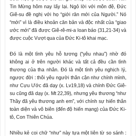
Tin Mừng hôm nay lấy lại. Ngỏ lời với môn đệ, Đức
Giê-su đề nghị với họ “giới răn mới của Người.” Nó
“mới” vì là điều khoản căn bản và độc nhất của “giao
ước mới” đã được Giê-rê-mi-a loan báo (31,21-34) và
được cuộc Vượt qua của Đức Ki-tô khai mạc.
Đó là một tình yêu hỗ tương (“yêu nhau”) nhờ đó
không ai ở trên người khác và tất cả đều cần tình
thương của tha nhân. Đó là một tình yêu nghịch lý,
ngược đời : thôi yêu người thân cận như chính mình,
như Cựu Ước đã dạy (x. Lv19,18) và chính Đức Giê-
su cũng đã dạy (x. Mt 22,39), nhưng yêu thương “như
Thầy đã yêu thương anh em”, với chính sự hiến thân
toàn diện và vô biên (đến độ hiến mạng) của Đức Ki-
tô, Con Thiên Chúa.
Nhiều kẻ coi chữ “như” này tựa một liên từ so sánh :