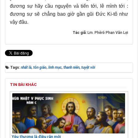
đương sự hãy cầu nguyện và tiến tới, lê mình tới :
đương sự sẽ chẳng bao giờ gần gũi Đức Ki-tô như
vậy đâu.
Tác giả:
Lm. Phêrô Phan Văn Lợi
Tags:
nhất là
,
tôn giáo
,
linh mục
,
thanh niên
,
tuyệt vời
TIN BÀI KHÁC
Yêu thương là điều răn mới