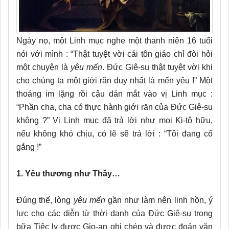
Ngày nọ, một Linh mục nghe một thanh niên 16 tuổi
nói với mình : “Thật tuyệt vời cái tôn giáo chỉ đòi hỏi
một chuyện là
yêu mến
. Đức Giê-su thật tuyệt vời khi
cho chúng ta một giới răn duy nhất là mến yêu !” Một
thoáng im lặng rồi cậu dán mắt vào vị Linh mục :
“Phần cha, cha có thực hành giới răn của Đức Giê-su
không ?” Vị Linh mục đã trả lời như mọi Ki-tô hữu,
nếu không khó chịu, có lẽ sẽ trả lời : “Tôi đang cố
gắng !”
1. Yêu thương như Thầy…
Đúng thế, lòng
yêu mến
gần như làm nên linh hồn, ý
lực cho các diễn từ thời danh của Đức Giê-su trong
bữa Tiệc ly được Gio-an ghi chép và được đoản văn