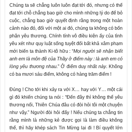
Chúng ta sẽ chẳng luôn luôn đạt tới đó, nhưng có thể
đạt tới chỗ chẳng bao giờ cho mình những lý do để bỏ
cuộc, chẳng bao giờ quyết định rằng trong một hoàn
cảnh nào đó, đối với một ai đó, chúng ta không có bổn
phận yêu thương. Chính tính vô điều kiện ấy của tình
yêu xét như quy luật sống tuyệt đối bất khả xâm phạm
mới biến ta thành Ki-tô hữu : “
Mọi người sẽ nhận biết
anh em là môn đệ của Thầy ở điểm này : là anh em có
lòng yêu thương nhau.
” Ở điểm duy nhất
này
. Không
có ba mươi sáu điểm, không có hàng trăm điểm !
Đúng ! Cho tới khi xảy ra với X… hay với Y… một cái
gì đó khiến chúng ta nói : “Đến đây thì không thể yêu
thương nổi, Thiên Chúa đâu có đòi hỏi tôi một chuyện
như vậy.” Người đòi hỏi đấy ! Nếu chúng ta chẳng tin
rằng mình là những kẻ được gọi là làm điều không
thể, thì hãy khép sách Tin Mừng lại đi ! Bí quyết lớn