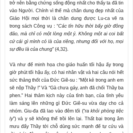
trở nên bằng chứng sống động nhất cho thấy ta đã tin
vào Người. Chính vì thế mà chân dung đẹp nhất của
Giáo Hội mọi thời là chân dung được Lu-ca vẽ ra
trong sách Công vụ : “
Các tín hữu thời bấy giờ đông
đảo, mà chỉ có một lòng một ý. Không một ai coi bất
cứ cái gì mình có là của riêng, nhưng đối với họ, mọi
sự đều là của chung
” (4,32).
Và như để minh họa cho giáo huấn tối hậu ấy trong
giờ phút tối hậu ấy, có hai nhân vật và hai câu nói hết
sức thảng thốt của Đức Giê-su : “Một kẻ trong anh em
sẽ nộp Thầy !” Và “Gà chưa gáy, anh đã chối Thầy ba
phen.” Hai thảm kịch này của tình bạn, của tình yêu
làm sáng lên những gì Đức Giê-su vừa dạy cho cả
nhóm. Giu-đa đã lao vào đêm tối (“
ra khỏi phòng tiệc
ly
”) và y sẽ không thể trồi lên lại. Thất bại trong âm
mưu đẩy Thầy tới chỗ dùng sức mạnh để tự cứu và