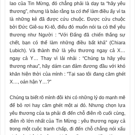
lao của Tin Mừng, đó chẳng phải là dạy ta “hãy yêu
thương”, nhưng là bảo rằng ta
có thể
làm điều ấy vì ta
là những kẻ đã được cứu chuộc. Được cứu chuộc
bởi Đức Giê-su Ki-tô, điểu đó muốn nói ta có thể yêu
thương như Người : “Với Đấng đã chiến thắng sự
chết, bạn có thể làm những điều bất khả” (Chiara
Lubich). Và thành thử là yêu thương ngay cả X…
ngay cả Y… Thay vì lải nhải : “Chúng ta hãy yêu
thương nhau”, hãy dám can đảm đương đầu với khó
khăn hiện thời của mình : “Tại sao tôi đang căm ghét
X…, oán hận Y…?”
Chúng ta biết rõ mình đôi khi có những lý do mạnh mẽ
để bỏ rơi hay căm ghét một ai đó. Nhưng chọn lựa
yêu thương của ta phải đi đến chỗ điên rồ cuối cùng,
điên rồ lớn nhất của Tin Mừng : yêu thương ngay cả
trong một cuộc tranh chấp, đi đến chỗ chẳng nói xấu