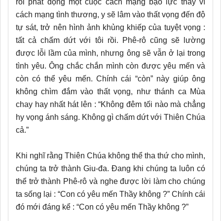
rồi phát động một cuộc cách mạng bạo lực thay vì
cách mạng tình thương, y sẽ lâm vào thất vọng đến độ
tự sát, trở nên hình ảnh khủng khiếp của tuyệt vọng :
tất cả chấm dứt với tôi rồi. Phê-rô cũng sẽ lường
được lỗi lầm của mình, nhưng ông sẽ vẫn ở lại trong
tình yêu. Ông chắc chắn mình còn được yêu mến và
còn có thể yêu mến. Chính cái “còn” này giúp ông
không chìm đắm vào thất vọng, như thánh ca Mùa
chay hay nhất hát lên : “Không đêm tối nào mà chẳng
hy vọng ánh sáng. Không gì chấm dứt với Thiên Chúa
cả.”
Khi nghĩ rằng Thiên Chúa không thể tha thứ cho mình,
chúng ta trở thành Giu-đa. Đang khi chúng ta luôn có
thể trở thành Phê-rô và nghe được lời làm cho chúng
ta sống lại : “Con có yêu mến Thầy không ?” Chính cái
đó mới đáng kể : “Con có yêu mến Thầy không ?”