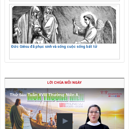
Đức Giêsu đã phục sinh và sống cuộc sống bất tử
LỜI CHÚA MỖI NGÀY
Thứ Sáu Tuần XVIII Thường Niên A