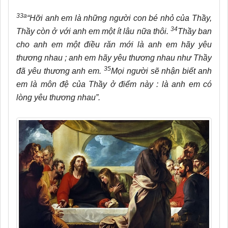
33a
“Hỡi anh em là những người con bé nhỏ của Thầy,
34
Thầy còn ở với anh em một ít lâu nữa thôi.
Thầy ban
cho anh em một điều răn mới là anh em hãy yêu
thương nhau ; anh em hãy yêu thương nhau như Thầy
35
đã yêu thương anh em.
Mọi người sẽ nhận biết anh
em là môn đệ của Thầy ở điểm này : là anh em có
lòng yêu thương nhau”.