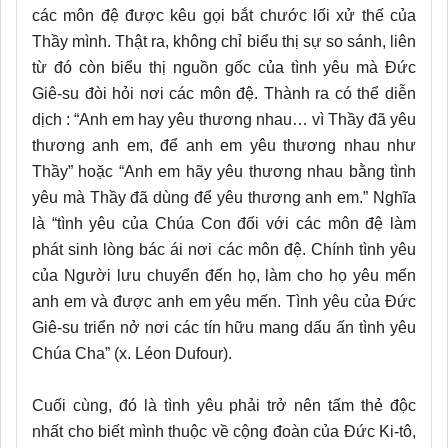
các môn đệ được kêu gọi bắt chước lối xử thế của
Thầy mình. Thật ra, không chỉ biểu thị sự so sánh, liên
từ đó còn biểu thị nguồn gốc của tình yêu mà Đức
Giê-su đòi hỏi nơi các môn đệ. Thành ra có thể diễn
dịch : “Anh em hay yêu thương nhau… vì Thầy đã yêu
thương anh em, để anh em yêu thương nhau như
Thầy” hoặc “Anh em hãy yêu thương nhau bằng tình
yêu mà Thầy đã dùng để yêu thương anh em.” Nghĩa
là “tình yêu của Chúa Con đối với các môn đệ làm
phát sinh lòng bác ái nơi các môn đệ. Chính tình yêu
của Người lưu chuyển đến họ, làm cho họ yêu mến
anh em và được anh em yêu mến. Tình yêu của Đức
Giê-su triển nở nơi các tín hữu mang dấu ấn tình yêu
Chúa Cha” (x. Léon Dufour).
Cuối cùng, đó là tình yêu phải trở nên tấm thẻ độc
nhất cho biết mình thuộc về cộng đoàn của Đức Ki-tô,