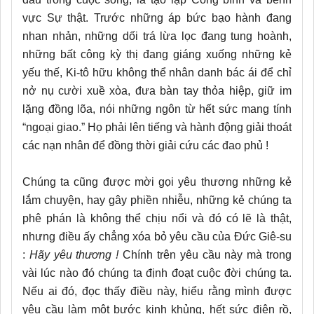
vực Sự thật. Trước những áp bức bạo hành đang
nhan nhản, những dối trá lừa lọc đang tung hoành,
những bất công kỳ thị đang giáng xuống những kẻ
yếu thế, Ki-tô hữu không thể nhân danh bác ái để chỉ
nở nụ cười xuề xòa, đưa bàn tay thỏa hiệp, giữ im
lặng đồng lõa, nói những ngôn từ hết sức mang tính
“ngoại giao.” Họ phải lên tiếng và hành động giải thoát
các nạn nhân để đồng thời giải cứu các đao phủ !
Chúng ta cũng được mời gọi yêu thương những kẻ
lắm chuyện, hay gây phiền nhiễu, những kẻ chúng ta
phê phán là không thể chịu nổi và đó có lẽ là thật,
nhưng điều ấy chẳng xóa bỏ yêu cầu của Đức Giê-su
:
Hãy yêu thương !
Chính trên yêu cầu này mà trong
vài lúc nào đó chúng ta định đoạt cuộc đời chúng ta.
Nếu ai đó, đọc thấy điều này, hiểu rằng mình được
yêu cầu làm một bước kinh khủng, hết sức điên rồ,