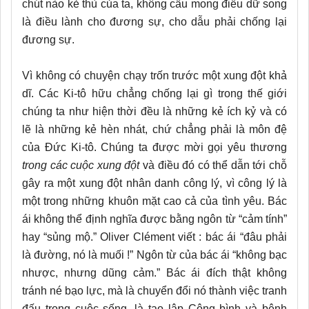
chút nào kẻ thù của ta, không cầu mong điều dữ song
là điều lành cho đương sự, cho dẫu phải chống lại
đương sự.
Vì không có chuyện chạy trốn trước một xung đột khả
dĩ. Các Ki-tô hữu chẳng chống lại gì trong thế giới
chúng ta như hiện thời đều là những kẻ ích kỷ và có
lẽ là những kẻ hèn nhát, chứ chẳng phải là môn đệ
của Đức Ki-tô. Chúng ta được mời gọi yêu thương
trong các cuộc xung đột
và điều đó có thể dẫn tới chỗ
gây ra một xung đột nhân danh công lý, vì công lý là
một trong những khuôn mặt cao cả của tình yêu. Bác
ái không thể định nghĩa được bằng ngôn từ “cảm tính”
hay “sủng mộ.” Oliver Clément viết : bác ái “đâu phải
là đường, nó là muối !” Ngôn từ của bác ái “không bạc
nhược, nhưng dũng cảm.” Bác ái đích thật không
tránh né bạo lực, mà là chuyển đổi nó thành việc tranh
đấu trong cuộc sống, là tạo lập Công bình và bênh