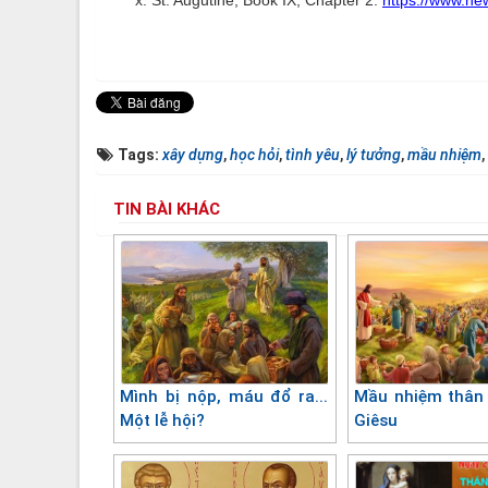
x. St. Augutine, Book IX, Chapter 2:
https://www.ne
Tags:
xây dựng
,
học hỏi
,
tình yêu
,
lý tưởng
,
mầu nhiệm
,
TIN BÀI KHÁC
Mình bị nộp, máu đổ ra...
Mầu nhiệm thân
Một lễ hội?
Giêsu