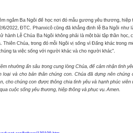
iêm ngắm Ba Ngôi để học nơi đó mẫu gương yêu thương, hiệp 
2/6/2022, ĐTC. Phanxicô cũng đã khẳng định lễ Ba Ngôi như l
 cử hành Lễ Chúa Ba Ngôi không phải là một bài tập thần học, 
. Thiên Chúa, trong đó mỗi Ngôi vị sống vì Đấng khác trong m
 chúng ta việc sống với người khác và cho người khác”.
iêm nhường ẩn sâu trong cung lòng Chúa, để cảm nhận tình yêu
 loại và cho bản thân chúng con. Chúa đã dựng nên chúng 
on, cho chúng con được thông chia tình yêu và hạnh phúc viên
 qua cuộc sống yêu thương, hiệp thông và phục vụ. Amen.