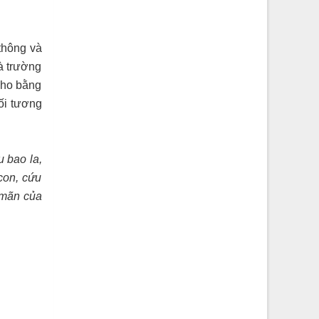
thông và
à trường
cho bằng
ối tương
 bao la,
con, cứu
 mãn của