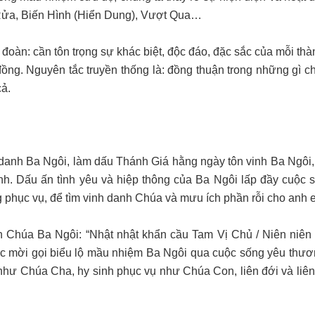
 Rửa, Biến Hình (Hiển Dung), Vượt Qua…
đoàn: cần tôn trọng sự khác biệt, độc đáo, đặc sắc của mỗi th
ồng. Nguyên tắc truyền thống là: đồng thuận trong những gì ch
cả.
danh Ba Ngôi, làm dấu Thánh Giá hằng ngày tôn vinh Ba Ngôi, 
nh. Dấu ấn tình yêu và hiệp thông của Ba Ngôi lấp đầy cuộc 
g phục vụ, để tìm vinh danh Chúa và mưu ích phần rỗi cho anh 
n Chúa Ba Ngôi: “Nhật nhật khẩn cầu Tam Vị Chủ / Niên niê
c mời gọi biểu lộ mầu nhiệm Ba Ngôi qua cuộc sống yêu thươn
như Chúa Cha, hy sinh phục vụ như Chúa Con, liên đới và liên