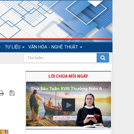
TƯ LIỆU
VĂN HÓA - NGHỆ THUẬT
LỜI CHÚA MỖI NGÀY
Thứ Sáu Tuần XVIII Thường Niên A