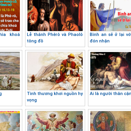
hìa khoá
Lễ thánh Phêrô và Phaolô
Bình an sẽ ở lại vớ
tông đồ
đón nhận
g
Tình thương khơi nguồn hy
Ai là người thân cậ
vọng