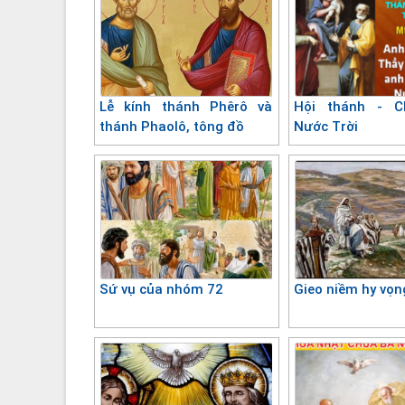
Lễ kính thánh Phêrô và
Hội thánh - C
thánh Phaolô, tông đồ
Nước Trời
Sứ vụ của nhóm 72
Gieo niềm hy vọn