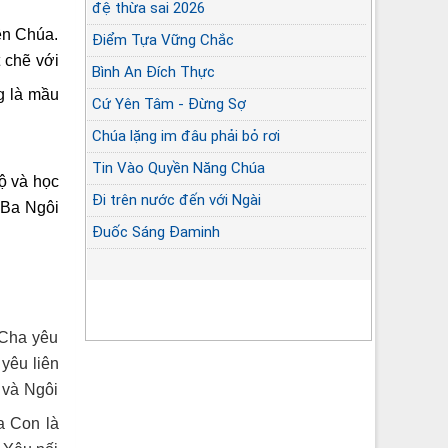
đệ thừa sai 2026
ên Chúa.
Điểm Tựa Vững Chắc
 chẽ với
Bình An Đích Thực
g là mầu
Cứ Yên Tâm - Đừng Sợ
Chúa lặng im đâu phải bỏ rơi
Tin Vào Quyền Năng Chúa
ộ và học
Đi trên nước đến với Ngài
 Ba Ngôi
Đuốc Sáng Đaminh
 Cha yêu
yêu liên
 và Ngôi
a Con là