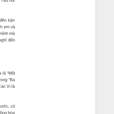
 Yêu nối
 đến bản
nh em và
n mình mà
nghĩ đến
 là “Một
rong “Ba
các Vị là
nước, có
 động hòa