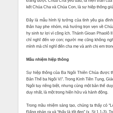
Đấng được Chúa Cha yêu dấu, là hiện thân của
kết Chúa Cha và Chúa Con, là sự hiệp thông giú
Đây là mẫu hình lý tưởng của tình yêu gia đìn
thân hay phe nhóm, mà hướng trọn vẹn về Chúa
hy sinh tư lợi vì công ích. Thánh Gioan Phaolô 
chỉ nghĩ đến vợ con; người mẹ cũng không ngh
mình mà chỉ nghĩ đến cha mẹ và anh chị em trong 
Mầu nhiệm hiệp thông
Sự hiệp thông của Ba Ngôi Thiên Chúa được thể 
Bản Thể ba Ngôi Vị”. Trong Kinh Tiền Tụng, Giá
Ngôi tuy riêng biệt, nhưng cùng một bản thể duy
duy nhất, là một trong hiện hữu và hành động.
Trong mầu nhiệm sáng tạo, chúng ta thấy có “Lờ
Đấng phán ra và “thấy là tốt đẹp” (x. St 1,1-3).