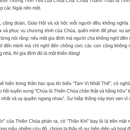
 Đối Tượng Tình Yêu của Chúa Cha. Chúa Thánh Thần là Tình
p các Ngài nên một.
h, cộng đoàn, Giáo Hội và xã hội: mỗi người đều không nghĩa
 và phục vụ chương trình của Chúa, quên mình để phục vụ a
II từng nói rằng: nếu một gia đình mà người cha không nghĩ đế
ĩ đến mình mà chỉ nghĩ đến chồng con; các con cũng không 
nhà, thì gia đình đó là một thiên đàng!
hiện trong thần học qua tín biểu “Tam Vị Nhất Thể”, có nghĩa
o hội tuyên xưng “Chúa là Thiên Chúa chân thật và hằng hữu” t
 nhất và uy quyền ngang nhau”. Sự hiệp thông này trọn vẹn vì 
i” của Thiên Chúa phán ra, có “Thần Khí” bay là là trên mặt 
 Trong mầu nhiệm cứu độ, chúng ta thấy rõ sự hiện diện và hoạt