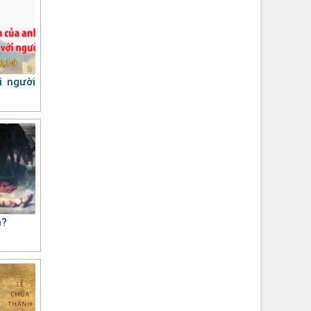
i người
n?