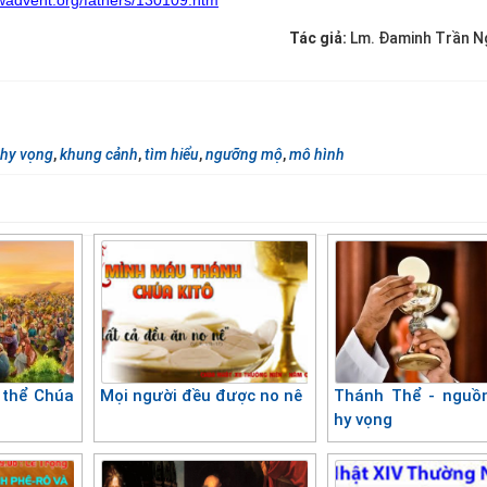
wadvent.org/fathers/130109.htm
Tác giả:
Lm. Đaminh Trần N
hy vọng
,
khung cảnh
,
tìm hiểu
,
ngưỡng mộ
,
mô hình
 thể Chúa
Mọi người đều được no nê
Thánh Thể - nguồ
hy vọng