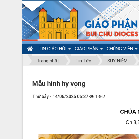
TIN GIÁO HỘI
GIÁO PHẬN
CHỦNG VIỆN
Trang nhất
Tin Tức
SUY NIỆM
Mẫu hình hy vọng
Thứ bảy - 14/06/2025 06:37
1362
CHÚA 
Cn 8,