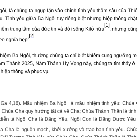
i, là chúng ta ngụp lặn vào chính tình yêu thâm sâu của Thi
êu. Tình yêu giữa Ba Ngôi tuy riêng biệt nhưng hiệp thông chặt
[1]
iệm trung tâm của đức tin và đời sống Kitô hữu
, nhưng cũn
[2]
eo nghĩa hẹp”
.
nhiệm Ba Ngôi, thường chúng ta chỉ biết khiêm cung ngưỡng m
 Năm Thánh 2025, Năm Thánh Hy Vọng này, chúng ta tìm thấy ở
 hiệp thông và phục vụ.
1 Ga 4,16). Mầu nhiệm Ba Ngôi là mầu nhiệm tình yêu: Chúa
 Chúa Cha quy hướng tất cả về Cha; Chúa Thánh Thần là tình 
diễn tả Ngôi Cha là Đấng Yêu, Ngôi Con là Đấng Được Yêu
úa Cha là nguồn mạch, khởi xướng và trao ban tình yêu. Chú