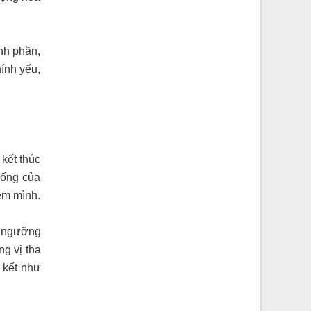
ành phần,
ính yếu,
kết thúc
sống của
em mình.
n ngưỡng
g vị tha
 kết như