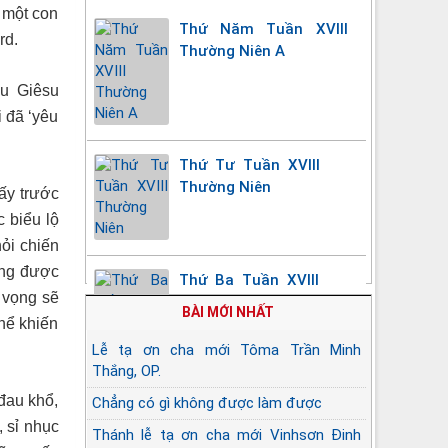
 một con
Thứ Năm Tuần XVIII
rd.
Thường Niên A
àu Giêsu
 đã ‘yêu
Thứ Tư Tuần XVIII
Thường Niên
ấy trước
c biểu lộ
hỏi chiến
ởng được
Thứ Ba Tuần XVIII
t vọng sẽ
Thường Niên
BÀI MỚI NHẤT
thể khiến
Lễ tạ ơn cha mới Tôma Trần Minh
Thắng, OP.
đau khổ,
Chẳng có gì không được làm được
, sỉ nhục
Thánh lễ tạ ơn cha mới Vinhsơn Đinh