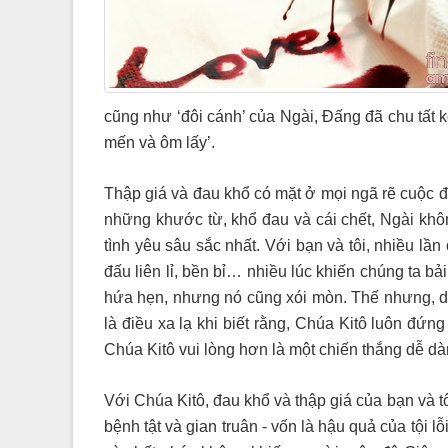
cũng như ‘đôi cánh’ của Ngài, Đấng đã chu tất 
mến và ôm lấy’.
Thập giá và đau khổ có mặt ở mọi ngã rẽ cuộc đ
những khước từ, khổ đau và cái chết, Ngài không
tình yêu sâu sắc nhất. Với bạn và tôi, nhiều lầ
đấu liên lỉ, bền bỉ… nhiều lúc khiến chúng ta 
hứa hẹn, nhưng nó cũng xói mòn. Thế nhưng, dù g
là điều xa lạ khi biết rằng, Chúa Kitô luôn đứn
Chúa Kitô vui lòng hơn là một chiến thắng dễ dà
Với Chúa Kitô, đau khổ và thập giá của bạn và 
bệnh tật và gian truân - vốn là hậu quả của tội lỗ