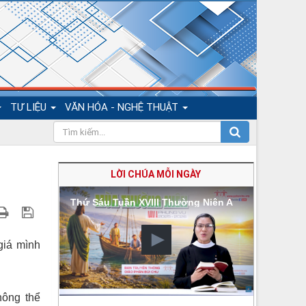
TƯ LIỆU
VĂN HÓA - NGHỆ THUẬT
LỜI CHÚA MỖI NGÀY
Thứ Sáu Tuần XVIII Thường Niên A
giá mình
hông thể