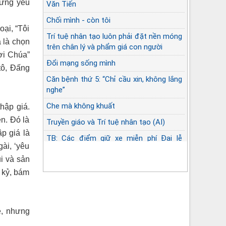
hững yếu
Văn Tiến
Chối mình - còn tôi
ại, “Tôi
Trí tuệ nhân tạo luôn phải đặt nền móng
 là chọn
trên chân lý và phẩm giá con người
nơi Chúa”
Đổi mạng sống mình
tô, Đấng
Căn bệnh thứ 5: “Chỉ cầu xin, không lắng
nghe”
Che mà không khuất
hập giá.
ên. Đó là
Truyền giáo và Trí tuệ nhân tạo (AI)
ập giá là
TB: Các điểm giữ xe miễn phí Đại lễ
ài, ‘yêu
Thánh Đaminh
ui và sản
h kỷ, bám
ề, nhưng