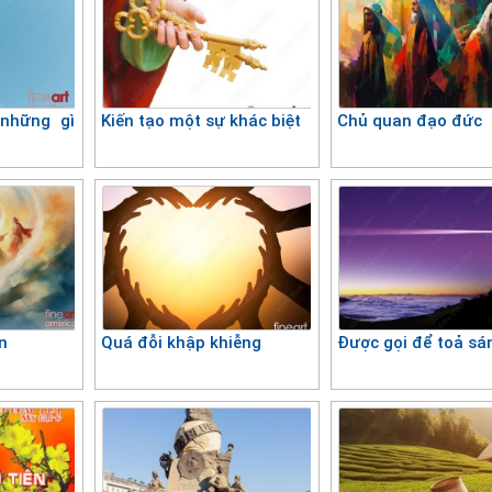
 những gì
Kiến tạo một sự khác biệt
Chủ quan đạo đức
n
Quá đỗi khập khiễng
Được gọi để toả sá