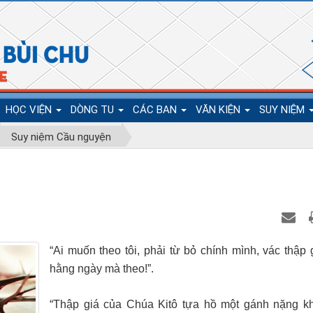
HỌC VIỆN
DÒNG TU
CÁC BAN
VĂN KIỆN
SUY NIỆM
Suy niệm Cầu nguyện
“Ai muốn theo tôi, phải từ bỏ chính mình, vác thập 
hằng ngày mà theo!”.
“Thập giá của Chúa Kitô tựa hồ một gánh nặng k