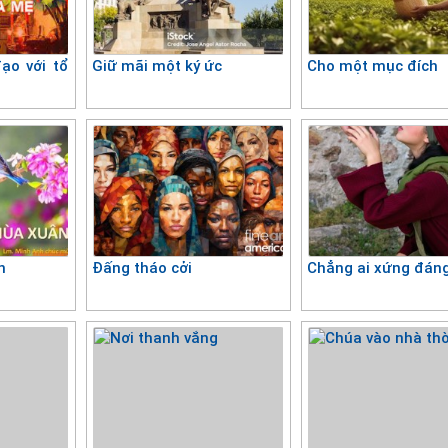
ạo với tổ
Giữ mãi một ký ức
Cho một mục đích
n
Đấng tháo cởi
Chẳng ai xứng đán