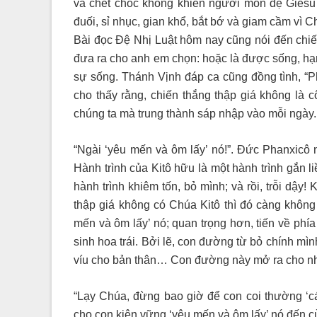
và chết chóc không khiến người môn đệ Giêsu 
đuối, sỉ nhục, gian khổ, bắt bớ và giam cầm vì Chú
Bài đọc Đệ Nhị Luật hôm nay cũng nói đến chiế
đưa ra cho anh em chọn: hoặc là được sống, hạn
sự sống. Thánh Vịnh đáp ca cũng đồng tình, “
cho thấy rằng, chiến thắng thập giá không là
chúng ta mà trung thành sáp nhập vào mỗi ngày.
“Ngài ‘yêu mến và ôm lấy’ nó!”. Đức Phanxicô 
Hành trình của Kitô hữu là một hành trình gắn li
hành trình khiêm tốn, bỏ mình; và rồi, trỗi dậy!
thập giá không có Chúa Kitô thì đó càng không 
mến và ôm lấy’ nó; quan trọng hơn, tiến về phía
sinh hoa trái. Bởi lẽ, con đường từ bỏ chính mì
víu cho bản thân… Con đường này mở ra cho nh
“Lạy Chúa, đừng bao giờ để con coi thường ‘c
cho con kiên vững ‘yêu mến và ôm lấy’ nó đến c