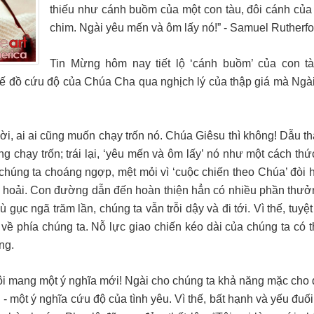
thiếu như cánh buồm của một con tàu, đôi cánh của
chim. Ngài yêu mến và ôm lấy nó!” - Samuel Rutherfo
Tin Mừng hôm nay tiết lộ ‘cánh buồm’ của con t
kế đồ cứu độ của Chúa Cha qua nghịch lý của thập giá mà Ngài
ời, ai ai cũng muốn chạy trốn nó. Chúa Giêsu thì không! Dẫu th
 chạy trốn; trái lại, ‘yêu mến và ôm lấy’ nó như một cách thứ
n chúng ta choáng ngợp, mệt mỏi vì ‘cuộc chiến theo Chúa’ đòi 
bải hoải. Con đường dẫn đến hoàn thiện hẳn có nhiều phần thư
ục ngã trăm lần, chúng ta vẫn trỗi dậy và đi tới. Vì thế, tuyệ
g về phía chúng ta. Nỗ lực giao chiến kéo dài của chúng ta có 
ng.
tôi mang một ý nghĩa mới! Ngài cho chúng ta khả năng mặc cho 
i - một ý nghĩa cứu độ của tình yêu. Vì thế, bất hạnh và yếu đuối