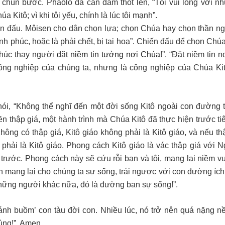
chùn bước. Phaolô đã can đảm thốt lên, “Tôi vui lòng với n
a Kitô; vì khi tôi yếu, chính là lúc tôi mạnh”.
n đấu. Môisen cho dân chọn lựa; chọn Chúa hay chọn thần ngo
h phúc, hoặc là phải chết, bị tai hoạ”. Chiến đấu để chọn Chúa
Phúc thay người
đặt niềm tin tưởng nơi Chúa
!”. “Đặt niềm tin 
 công nghiệp của chúng ta, nhưng là công nghiệp của Chúa Ki
nói, “Không thể nghĩ đến một đời sống Kitô ngoài con đường t
ền thập giá, một hành trình mà Chúa Kitô đã thực hiện trước ti
 Không có thập giá, Kitô giáo không phải là Kitô giáo, và nếu th
phải là Kitô giáo. Phong cách Kitô giáo là vác thập giá với Ng
 trước. Phong cách này sẽ cứu rỗi bạn và tôi, mang lại niềm v
nh mang lại cho chúng ta sự sống, trái ngược với con đường íc
ững người khác nữa, đó là đường ban sự sống!”.
ánh buồm’ con tàu đời con. Nhiều lúc, nó trở nên quá nặng n
ùng!”, Amen.