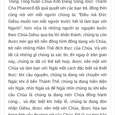
Trong Tông huấn Chúa Kitô Đang Sống, Đức Thánh
Cha Phanxicô đã quả quyết với các bạn trẻ, đồng thời
cũng nói với mỗi người chúng ta: “Điều mà Đức
Giêsu muốn nơi mỗi người trước hết là làm bạn với
Người”, hơn nữa là những người tự nguyện bước
theo Chúa Giêsu qua ba lời khấn thánh, chúng ta còn
được mời gọi trở nên đồng hình đồng dạng với Chúa,
trở nên những Hiền Thê đích thực của Chúa. Và với
tất cả những gì chúng ta xác tín, thì ngay ở trần gian
này, chúng ta đã có thể kết hợp, được nên một với
Chúa và làm bạn với Ngài một cách đặc biệt và thiết
thực: khi cầu nguyện, chúng ta đang nói chuyện với
Ngài; khi ở bên Thánh Thể, chúng ta đang hiện diện
với Ngài, nhìn Ngài và để Ngài nhìn chúng ta; khi kêu
cầu Chúa là chúng ta đang mời Chúa đồng hành
cùng;... và đặc biệt khi hiệp lễ, chúng ta đang đón
nhận Giêsu, được nên một với Chúa, được hòa tan
trong tình yêu thương xót của Chúa. Đó là sự trọn hảo