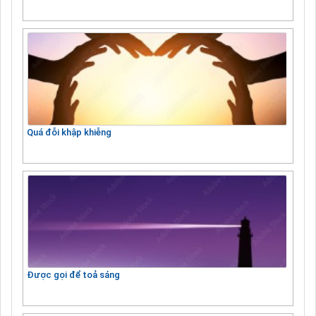
Quá đỗi khập khiễng
Được gọi để toả sáng