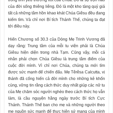
của đời sống thiêng liêng. Đó là một kho tàng quý giá
tất cả những tâm hồn khao khát Chúa Giêsu đều đang
kiếm tìm. Và chỉ nơi Bí tích Thánh Thể, chúng ta đạt
tới điều này.
Hiến Chương số 30.3 của Dòng Mẹ Trinh Vương đã
dạy rằng: Trung tâm của mỗi tu viện phải là Chúa
Giêsu hiện diện trong nhà Tạm. Cũng vậy, mỗi cá
nhân phải chọn Chúa Giêsu là trung tâm điểm của
cuộc đời mình. Vì chỉ nơi Chúa, chúng ta mới tìm
được sức mạnh để chiến đấu. Mẹ Têrêsa Calcutta, vị
thánh đã cống hiến cả đời mình cho những kẻ khốn
cùng, vững tin rằng cách thức duy nhất giúp các nữ tu
của Mẹ chăm sóc người nghèo theo cách thức họ vẫn
làm, là cầu nguyện hằng ngày trước Bí tích Cực
Thánh. Thánh Thể ban cho mẹ và những người theo
mẹ nguồn sức mạnh để thực hiện sứ mạng của mình