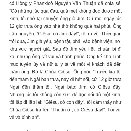
cố Hồng y Phanxicô Nguyễn Văn Thuận đã chia sẻ:
“Có những lúc quá đau, quá mệt không đọc được một
kinh
,
t
ôi nhớ lại chuyện ông già Jim. Cứ mỗi ngày lúc
12 giờ trưa ông vào nhà thờ không quá hai phút. Ông
cầu nguyện: “Giêsu, có Jim đây!”, rồi ra về. Thời gian
trôi qua
,
Jim già yếu, bệnh tật, phải vào bệnh viện, nơi
khu vực người già. Sau đó Jim yếu liệt, chuẩn bị đi
xa
,
nhưng ông rất vui và hạnh phúc. Ông kể cho Linh
mục tuyên úy và nữ tu y tá về một vị khách đã đến
thăm ông. Đó là Chúa Giêsu. Ông nói: “Trước kia tôi
đến thăm Ngài ban trưa, nay đi hết nổi, cứ 12 giờ trưa
Ngài đến thăm tôi. Ngài bảo: Jim, có Giêsu đây
!
Những lúc tôi không còn sức để đọc nổi dù một kinh,
tôi lặp đi lặp lại: “Giêsu, có con đây”, tôi cảm thấy như
Chúa Giêsu trả lời: “Thuận ơi, có Giêsu đây!”
.
Tôi vui
vẻ và bình an”.