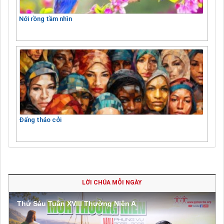
Nới rồng tầm nhìn
Đấng tháo cởi
LỜI CHÚA MỖI NGÀY
Thứ Sáu Tuần XVIII Thường Niên A