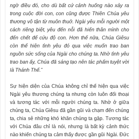
ngờ điều đó, cho dù bất cứ cảnh huống nào xảy ra
trong cuộc đời con, con cũng được Thiên Chúa yêu
thương vô tận từ muôn thuở
.
Ngài yêu mỗi người một
cách riêng biệt, yêu đến nỗi đã hiến thân mình cho
đến chết để cứu độ con. Hơn thế nữa, Chúa Giêsu
còn thể hiện tình yêu đó qua việc muốn trao ban
nguồn sức sống của Ngài cho chúng ta. Nhờ tình yêu
trao ban ấy, Chúa đã sáng tạo nên tác phẩm tuyệt vời
là Thánh Thể."
Sự hiện diện của Chúa không chỉ thể hiện qua việc
Ngài yêu thương chúng ta nhưng còn luôn đối thoại
và tương tác với mỗi người chúng ta. Nhờ
ở
giữa
chúng ta, Chúa Giêsu đã gần gũi và chạm đến chúng
ta, chia sẻ những khó khăn chúng ta gặp. Tương tác
với Chúa đâu chỉ là nói, nhưng là bất kỳ cảnh thức
nào khiến chúng ta cảm thấy được gần gũi Ngài. Đức