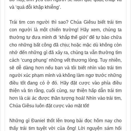
và ‘quá đỗi khập khiễng’.
Trái tim con người thì sao? Chúa Giêsu biết trái tim
con người là một chiến trường! Hãy xem, chúng ta
thường tự đưa mình đi ‘khắp thế giới’ để tự bào chữa
cho những bất công đã chịu; hoặc mặc dù không còn
nhớ đến những gì đã xảy ra, chúng ta vẫn thường tìm
cách ‘cung phụng’ những vết thương lòng. Tuy nhiên,
sẽ dễ dàng hơn nếu bạn và tôi biết nhìn vào trái tim
người xúc phạm mình và không làm ngơ trước những
điều tốt đang có ở đó. Hãy đặt cược vào phía điều
thiện và tin rằng, cuối cùng, sự thiện hấp dẫn trái tim
hơn là cái ác được thần tượng hoá! Nhìn vào trái tim,
Chúa Giêsu luôn đặt cược vào mặt tốt!
Những gì Đaniel thốt lên trong bài đọc hôm nay cho
thấy trái tim tuyệt vời của ông! Lời nguyện sám hối