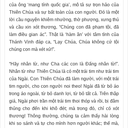
của ông ‘mang tính quốc gia’, mô tả sự trọn hảo của
Thiên Chúa và sự bất toàn của con người. Đó là một
lời cầu nguyện khiêm nhường, thờ phượng, xưng thú
và cầu xin xót thương, “Chúng con đã phạm tội, đã
làm điều gian ác”. Thật là ‘hàm ân’ với tâm tình của
Thánh Vịnh đáp ca, “Lạy Chúa, Chúa không cứ tội
chúng con mà xét xử!”.
“Hãy nhân từ, như Cha các con là Ðấng nhân từ!”.
Nhân từ như Thiên Chúa là có một trái tim như trái tim
của Ngài. Con Thiên Chúa đã làm người, với một trái
tim người, cho con người noi theo! Ngài đã từ bỏ áo
trong áo ngoài, từ bỏ danh lợi, từ bỏ tất cả. Trên thập
giá, Ngài phơi trần một trái tim thoi thóp và rồi, bị đâm
thủng cho đến khi khô đét; mà trong đó, chỉ có xót
thương! Thông thường, chúng ta cảm thấy hài lòng
khi so sánh và tự cho mình hơn người khác; thế mà,