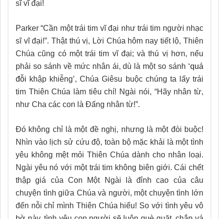
sĩ vĩ đại!
Parker “Cần một trái tim vĩ đại như trái tim người nhạc
sĩ vĩ đại!”. Thật thú vị, Lời Chúa hôm nay tiết lộ, Thiên
Chúa cũng có một trái tim vĩ đại; và thú vị hơn, nếu
phải so sánh về mức nhân ái, dù là một so sánh
‘quá
đỗi
khập khiễng’, Chúa Giêsu buộc chúng ta lấy trái
tim Thiên Chúa làm tiêu chí! Ngài nói, “Hãy nhân từ,
như Cha các con là Ðấng nhân từ!”.
Đó không chỉ là một đề nghị, nhưng là một đòi buộc!
Nhìn vào lịch sử cứu độ, toàn bộ mặc khải là một tình
yêu không mệt mỏi Thiên Chúa dành cho nhân loại.
Ngài yêu nó với một trái tim không biên giới. Cái chết
thập giá của Con Một Ngài là đỉnh cao của câu
chuyện tình giữa Chúa và người, một chuyện tình lớn
đến nỗi chỉ mình Thiên Chúa hiểu! So với tình yêu vô
bờ này, tình yêu con người sẽ luôn què quặt, chắp vá