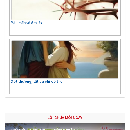
Yêu mến và ôm lấy
Xót thương, tất cả chỉ có thế!
LỜI CHÚA MỖI NGÀY
Thứ Sáu Tuần XVIII Thường Niên A