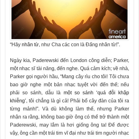
“Hãy
nhân từ
, như Cha các con là Ðấng nhân từ!”.
Ngày kia, Paderewski đến London công diễn; Parker,
một nhạc sĩ tài năng, đến nghe. Quá cảm kích; về nhà,
Parker gọi người hầu, “Mang cây rìu cho tôi! Tôi chưa
bao giờ nghe một bản nhạc tuyệt vời đến thế; nếu
phải so sánh, dẫu là
một so sánh ‘quá đỗi khập
khiễng’
, tôi chẳng là gì cả! Phải bổ cây đàn của tôi ra
từng mảnh!”. Và dù không làm thế, nhưng Parker
nhận ra rằng, không bao giờ ông có thể trở thành một
Paderewski, may lắm là hơi giống ông ta! Để được
vậy, ông cần một trái tim vĩ đại như trái tim người nhạc