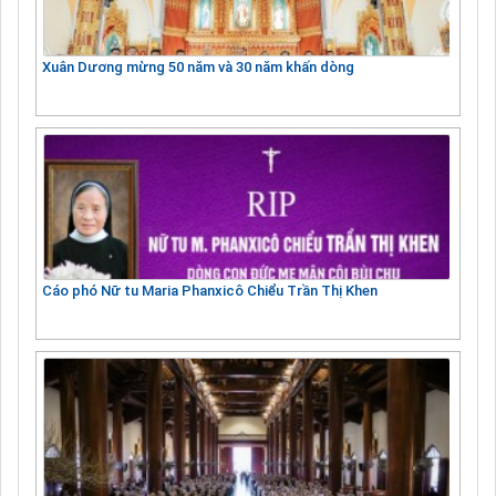
Xuân Dương mừng 50 năm và 30 năm khấn dòng
Cáo phó Nữ tu Maria Phanxicô Chiểu Trần Thị Khen