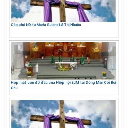
Cáo phó Nữ tu Maria Sulana Lã Thị Nhuần
Họp mặt con đỡ đầu của Hiệp hội EdM tại Dòng Mân Côi Bùi
Chu