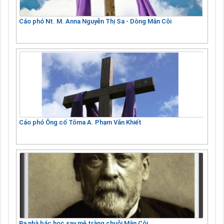
Cáo phó Nt. M. Anna Nguyễn Thị Sa - Dòng Mân Côi
Cáo phó Ông cố Tôma A. Phạm Văn Khiết
Ba nhà bác học say mê tràng chuỗi Mân Côi