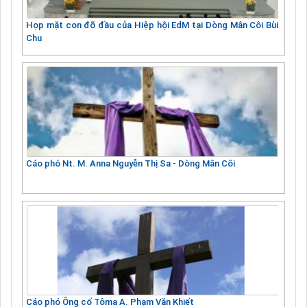
Họp mặt con đỡ đầu của Hiệp hội EdM tại Dòng Mân Côi Bùi
Chu
Cáo phó Nt. M. Anna Nguyễn Thị Sa - Dòng Mân Côi
Cáo phó Ông cố Tôma A. Phạm Văn Khiết