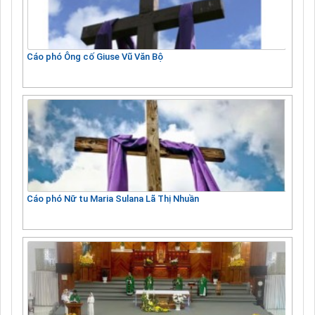
Cáo phó Ông cố Giuse Vũ Văn Bộ
Cáo phó Nữ tu Maria Sulana Lã Thị Nhuần