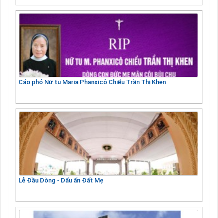
Cáo phó Nữ tu Maria Phanxicô Chiểu Trần Thị Khen
Lễ Đầu Dòng - Dấu ấn Đất Mẹ