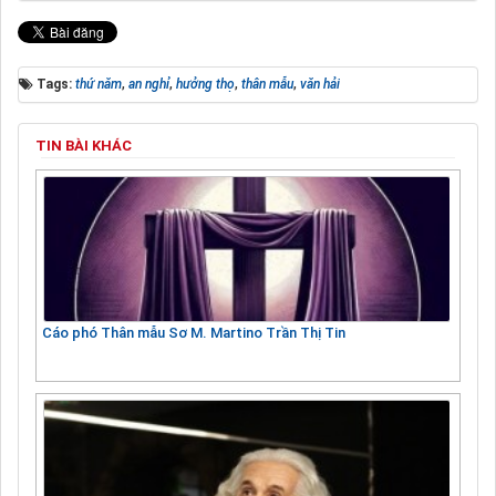
Tags:
thứ năm
,
an nghỉ
,
hưởng thọ
,
thân mẫu
,
văn hải
TIN BÀI KHÁC
Cáo phó Thân mẫu Sơ M. Martino Trần Thị Tin