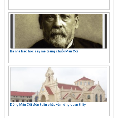
Ba nhà bác học say mê tràng chuỗi Mân Côi
Dòng Mân Côi đón tuần chầu và mừng quan thầy