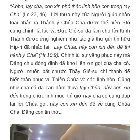
“Abba, lạy cha, con xin phó thác linh hồn con trong tay
Cha”
(Lc 23, 46). Lời thưa này của Người giúp nhân
loại nhận ra Thánh ý Chúa Cha được thể hiện. Đó
cũng chính là lúc và Đức Giê-su đã làm cho lời Kinh
Thánh được ứng nghiệm như tác giả thư gửi tín hữu
Híp-ri đã nhắc lại:
“Lạy Chúa, này con xin đến để thi
hành ý Cha”
(Hr 10,9).
Chính từ sự vâng phục này mà
Đấng chịu đóng đinh đã khơi lên ơn gọi của cha cố.
Người muốn bắt chước Thầy Giê-su chí thánh để
hiến thân phục vụ Thiên Chúa và các linh hồn. Cũng
như cha cố đã can đảm thưa
lạy Chúa, này con xin
đến
trong chức linh mục, thì giờ này cha cố cũng đáp
lại lời Chúa gọi, này
con xin đến
để về cùng Chúa
Cha, Đấng con tin thờ...