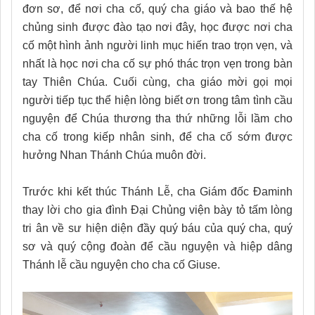
đơn sơ, để nơi cha cố, quý cha giáo và bao thế hệ
chủng sinh được đào tạo nơi đây, học được nơi cha
cố một hình ảnh người linh mục hiến trao trọn vẹn, và
nhất là học nơi cha cố sự phó thác trọn vẹn trong bàn
tay Thiên Chúa. Cuối cùng, cha giáo mời gọi mọi
người tiếp tục thể hiện lòng biết ơn trong tâm tình cầu
nguyện để Chúa thương tha thứ những lỗi lầm cho
cha cố trong kiếp nhân sinh, để cha cố sớm được
hưởng Nhan Thánh Chúa muôn đời.
Trước khi kết thúc Thánh Lễ, cha Giám đốc Đaminh
thay lời cho gia đình Đại Chủng viện bày tỏ tấm lòng
tri ân về sư hiện diện đầy quý báu của quý cha, quý
sơ và quý cộng đoàn để cầu nguyện và hiệp dâng
Thánh lễ cầu nguyện cho cha cố Giuse.