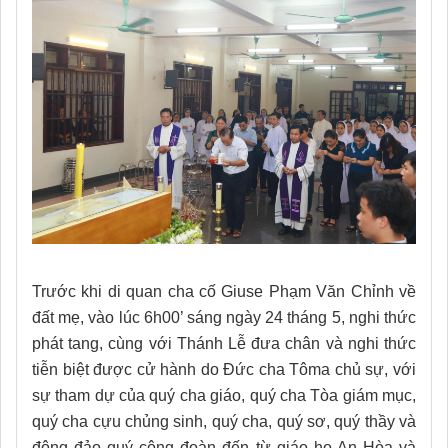
Trước khi di quan cha cố Giuse Phạm Văn Chỉnh về
đất mẹ, vào lúc 6h00’ sáng ngày 24 tháng 5, nghi thức
phát tang, cùng với Thánh Lễ đưa chân và nghi thức
tiễn biệt được cử hành do Đức cha Tôma chủ sự, với
sự tham dự của quý cha giáo, quý cha Tòa giám mục,
quý cha cựu chủng sinh, quý cha, quý sơ, quý thầy và
đông đảo quý cộng đoàn đến từ giáo họ An Hòa và