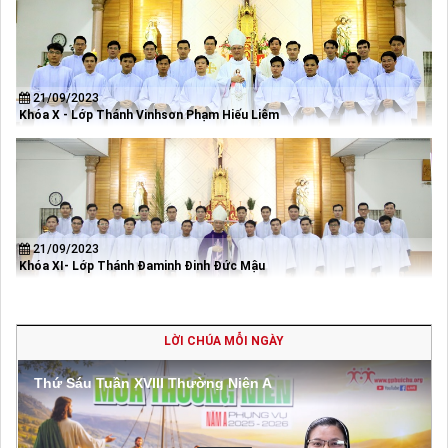
21/09/2023
Khóa X - Lớp Thánh Vinhsơn Phạm Hiếu Liêm
21/09/2023
Khóa XI- Lớp Thánh Đaminh Đinh Đức Mậu
LỜI CHÚA MỖI NGÀY
Thứ Sáu Tuần XVIII Thường Niên A