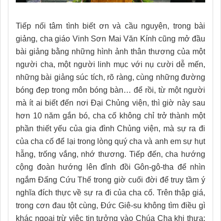
Tiếp nối tâm tình biết ơn và cầu nguyện, trong bài
giảng, cha giáo Vinh Sơn Mai Văn Kính cũng mở đầu
bài giảng bằng những hình ảnh thân thương của một
người cha, một người linh mục với nụ cười dễ mến,
những bài giảng súc tích, rõ ràng, cùng những đường
bóng đẹp trong môn bóng bàn… để rồi, từ một người
mà ít ai biết đến nơi Đại Chủng viện, thì giờ này sau
hơn 10 năm gắn bó, cha cố không chỉ trở thành một
phần thiết yếu của gia đình Chủng viện, mà sự ra đi
của cha cố để lại trong lòng quý cha và anh em sự hụt
hẫng, trống vắng, nhớ thương. Tiếp đến, cha hướng
cộng đoàn hướng lên đỉnh đồi Gôn-gô-tha để nhìn
ngắm Đấng Cứu Thế trong giờ cuối đời để truy tầm ý
nghĩa đích thực về sự ra đi của cha cố. Trên thập giá,
trong cơn đau tột cùng, Đức Giê-su không tìm điều gì
khác ngoại trừ việc tin tưởng vào Chúa Cha khi thưa: