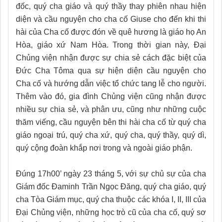
đốc, quý cha giáo và quý thầy thay phiên nhau hiện
diện và cầu nguyện cho cha cố Giuse cho đến khi thi
hài của Cha cố được đón về quê hương là giáo họ An
Hòa, giáo xứ Nam Hòa. Trong thời gian này, Đại
Chủng viện nhận được sự chia sẻ cách đặc biệt của
Đức Cha Tôma qua sự hiện diện cầu nguyện cho
Cha cố và hướng dẫn việc tổ chức tang lễ cho người.
Thêm vào đó, gia đình Chủng viện cũng nhận được
nhiều sự chia sẻ, và phân ưu, cũng như những cuộc
thăm viếng, cầu nguyện bên thi hài cha cố từ quý cha
giáo ngoại trú, quý cha xứ, quý cha, quý thầy, quý dì,
quý cộng đoàn khắp nơi trong và ngoài giáo phận.
Đúng 17h00’ ngày 23 tháng 5, với sự chủ sự của cha
Giám đốc Đaminh Trần Ngọc Đăng, quý cha giáo, quý
cha Tòa Giám mục, quý cha thuộc các khóa I, II, III của
Đại Chủng viện, những học trò cũ của cha cố, quý sơ