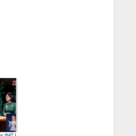
y thế? |