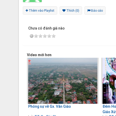
Thêm vào Playlist
Thích (0)
Báo cáo
Chưa có đánh giá nào
Video mới hơn
Phóng sự về Gx. Văn Giáo
Đêm Hoa
Giáo Xứ