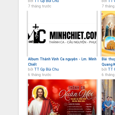
bởi
TT Gp Bùi Chu
bởi
TT 
7 tháng trước
7 tháng
Album Thánh Vịnh Ca nguyện - Lm. Minh
Bài thu
Chiết
Quang 
bởi
TT Gp Bùi Chu
bởi
TT 
6 tháng trước
6 tháng