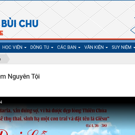
HỌC VIỆN
DÒNG TU
CÁC BAN
VĂN KIỆN
SUY NIỆM
p
ễm Nguyên Tội
i