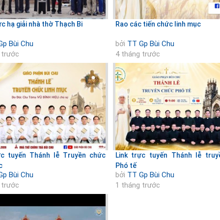
c hạ giải nhà thờ Thạch Bi
Rao các tiến chức linh mục
Gp Bùi Chu
bởi
TT Gp Bùi Chu
 trước
4 tháng trước
ực tuyến Thánh lễ Truyền chức
Link trực tuyến Thánh lễ tru
c
Phó tế
Gp Bùi Chu
bởi
TT Gp Bùi Chu
 trước
1 tháng trước