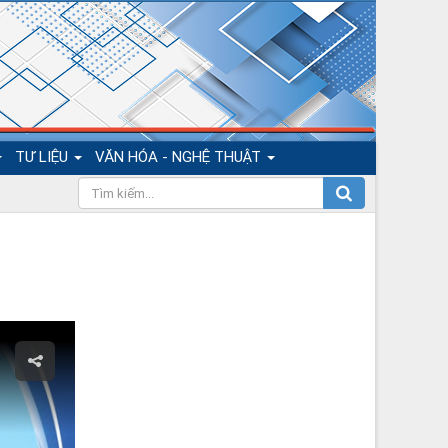
TƯ LIỆU
VĂN HÓA - NGHỆ THUẬT