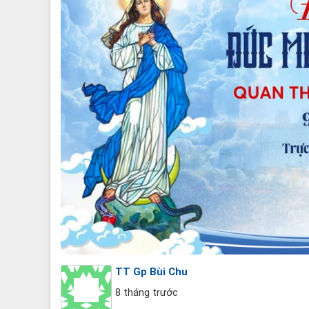
TT Gp Bùi Chu
8 tháng trước