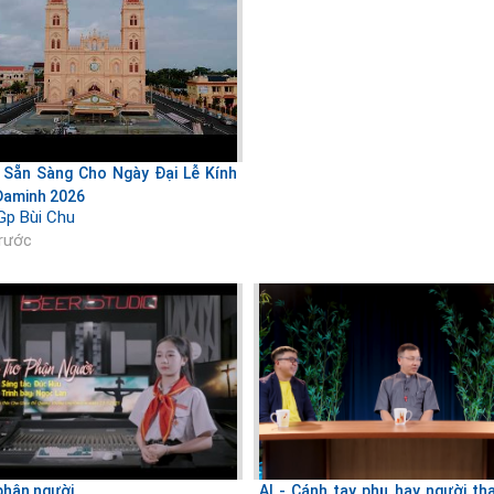
 Sẵn Sàng Cho Ngày Đại Lễ Kính
Đaminh 2026
Gp Bùi Chu
trước
 phận người
AI - Cánh tay phụ hay người tha