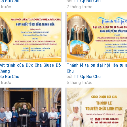
Gp Bùi Chu
bởi
TT Gp Bùi Chu
 trước
7 tháng trước
yết trình của Đức Cha Giuse Đỗ
Thánh lễ tạ ơn đại hội liên tu 
Khang
Chu
Gp Bùi Chu
bởi
TT Gp Bùi Chu
 trước
6 tháng trước