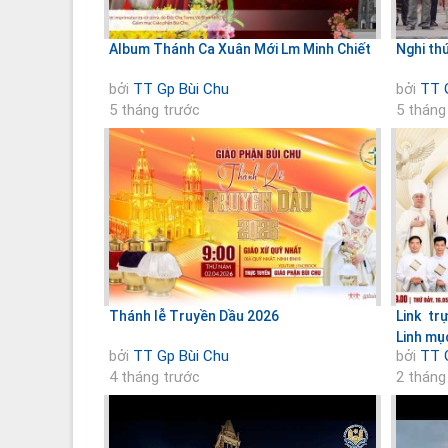
Album Thánh Ca Xuân Mới Lm Minh Chiết
Nghi thứ
bởi
TT Gp Bùi Chu
bởi
TT 
5 tháng trước
5 tháng
Thánh lễ Truyền Dầu 2026
Link tr
Linh mụ
bởi
TT Gp Bùi Chu
bởi
TT 
4 tháng trước
2 tháng