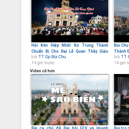
Hội Kèn Hiệp Nhất Xứ Trung Thành
Bùi Chu
Chuẩn Bị Cho Đại Lễ Quan Thầy Giáo
Thánh 
bởi
TT Gp Bùi Chu
bởi
TT 
Phận
14 giờ trước
14 giờ 
Video cũ hơn
Bài ca chủ đề Đại hội GLV và Huynh
Bụi tro