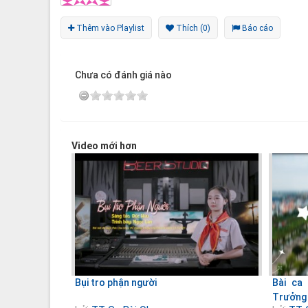
Thêm vào Playlist
Thích (0)
Báo cáo
Chưa có đánh giá nào
Video mới hơn
Bụi tro phận người
Bài ca
Trưởng