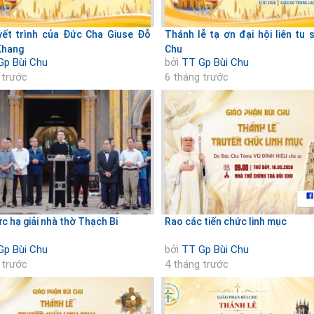
yết trình của Đức Cha Giuse Đỗ
Thánh lễ tạ ơn đại hội liên tu 
Khang
Chu
Gp Bùi Chu
bởi
TT Gp Bùi Chu
 trước
6 tháng trước
c hạ giải nhà thờ Thạch Bi
Rao các tiến chức linh mục
Gp Bùi Chu
bởi
TT Gp Bùi Chu
 trước
4 tháng trước