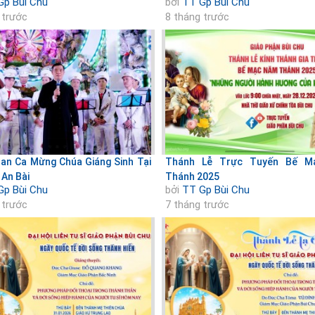
Gp Bùi Chu
bởi
TT Gp Bùi Chu
 trước
8 tháng trước
n Ca Mừng Chúa Giáng Sinh Tại
Thánh Lễ Trực Tuyến Bế 
 An Bài
Thánh 2025
Gp Bùi Chu
bởi
TT Gp Bùi Chu
 trước
7 tháng trước