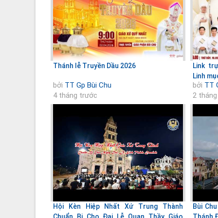
Thánh lễ Truyền Dầu 2026
Link tr
Linh mụ
bởi
TT Gp Bùi Chu
bởi
TT 
4 tháng trước
2 tháng
Hội Kèn Hiệp Nhất Xứ Trung Thành
Bùi Chu
Chuẩn Bị Cho Đại Lễ Quan Thầy Giáo
Thánh 