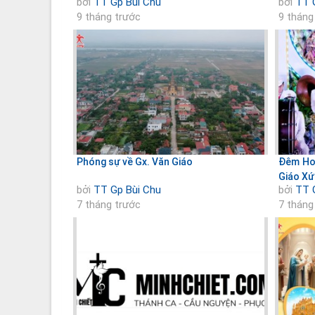
bởi
TT Gp Bùi Chu
bởi
TT 
9 tháng trước
9 tháng
Phóng sự về Gx. Văn Giáo
Đêm Hoa
Giáo Xứ
bởi
TT Gp Bùi Chu
bởi
TT 
7 tháng trước
7 tháng