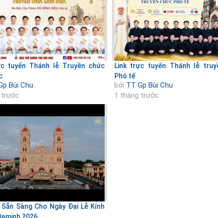
ực tuyến Thánh lễ Truyền chức
Link trực tuyến Thánh lễ tru
c
Phó tế
Gp Bùi Chu
bởi
TT Gp Bùi Chu
 trước
1 tháng trước
 Sẵn Sàng Cho Ngày Đại Lễ Kính
Đaminh 2026