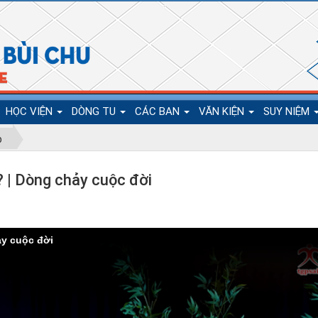
HỌC VIỆN
DÒNG TU
CÁC BAN
VĂN KIỆN
SUY NIỆM
p
? | Dòng chảy cuộc đời
ảy cuộc đời