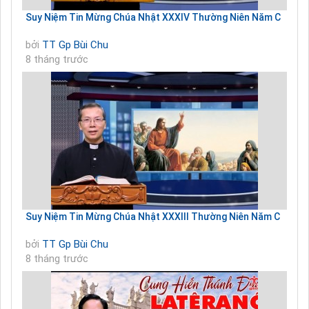
Suy Niệm Tin Mừng Chúa Nhật XXXIV Thường Niên Năm C
bởi
TT Gp Bùi Chu
8 tháng trước
Suy Niệm Tin Mừng Chúa Nhật XXXIII Thường Niên Năm C
bởi
TT Gp Bùi Chu
8 tháng trước