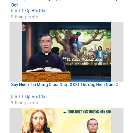
Đời
bởi
TT Gp Bùi Chu
9 tháng trước
Suy Niệm Tin Mừng Chúa Nhật XXXI Thường Niên Năm C
bởi
TT Gp Bùi Chu
9 tháng trước