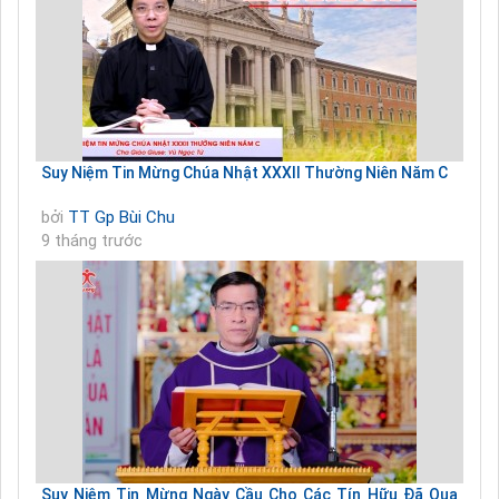
Suy Niệm Tin Mừng Chúa Nhật XXXII Thường Niên Năm C
bởi
TT Gp Bùi Chu
9 tháng trước
Suy Niệm Tin Mừng Ngày Cầu Cho Các Tín Hữu Đã Qua