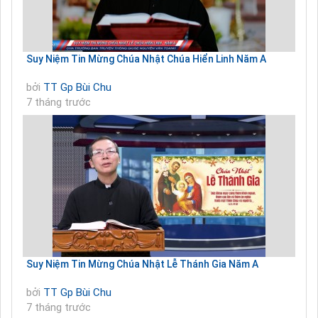
Suy Niệm Tin Mừng Chúa Nhật Chúa Hiển Linh Năm A
bởi
TT Gp Bùi Chu
7 tháng trước
Suy Niệm Tin Mừng Chúa Nhật Lễ Thánh Gia Năm A
bởi
TT Gp Bùi Chu
7 tháng trước